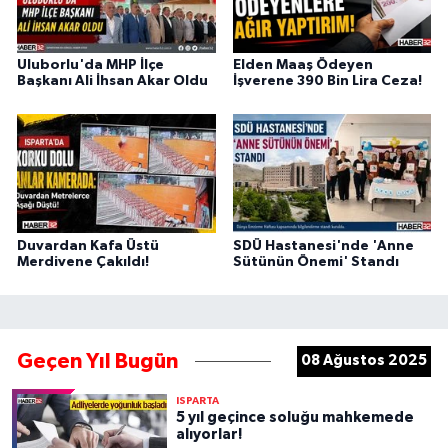
Uluborlu'da MHP İlçe
Elden Maaş Ödeyen
Başkanı Ali İhsan Akar Oldu
İşverene 390 Bin Lira Ceza!
Duvardan Kafa Üstü
SDÜ Hastanesi'nde 'Anne
Merdivene Çakıldı!
Sütünün Önemi' Standı
Geçen Yıl Bugün
08 Ağustos 2025
ISPARTA
5 yıl geçince soluğu mahkemede
alıyorlar!