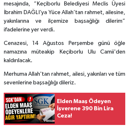
mesajında, “Keçiborlu Belediyesi Meclis Üyesi
İbrahim DAĞLI’ya Yüce Allah’tan rahmet, ailesine,
Tarihi Yapılarımız
yakınlarına ve ilçemize başsağlığı dilerim”
Teknoloji
ifadelerine yer verdi.
Cenazesi, 14 Ağustos Perşembe günü öğle
Türkiye
namazına müteakip Keçiborlu Ulu Camii'den
Yerel
kaldırılacak.
İletişim
Merhuma Allah'tan rahmet, ailesi, yakınları ve tüm
sevenlerine başsağlığı dileriz.
Künye
Elden Maaş Ödeyen
İşverene 390 Bin Lira
Ceza!