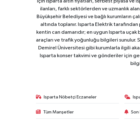
için Isparta altın fiyatları, serbest piyasa ve
ilanları, farklı sektörlerden ve uzmanlık al
Büyükşehir Belediyesi ve bağlı kurumların çalışm
altında toplanır. Isparta Elektrik tarafından
kentin can damarıdır; en uygun Isparta uçak bile
araçları ve trafik yoğunluğu bilgileri sunulur.
Demirel Üniversitesi gibi kurumlarla ilgili ak
Isparta konser takvimi ve gönderiler için ger
bilg
Isparta Nöbetçi Eczaneler
Isp
Tüm Manşetler
Son 