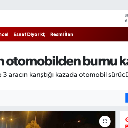
B
6
D
4
ncel
Esnaf Diyor ki;
Resmi İlan
E
5
S
6
şan otomobilden burnu 
G
6
B
 3 aracın karıştığı kazada otomobil sürücü
1