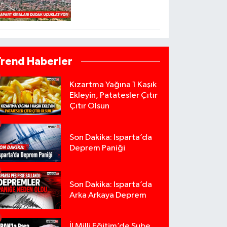
Trend Haberler
Kızartma Yağına 1 Kaşık
Ekleyin, Patatesler Çıtır
Çıtır Olsun
Son Dakika: Isparta’da
Deprem Paniği
Son Dakika: Isparta’da
Arka Arkaya Deprem
İl Milli Eğitim’de Şube