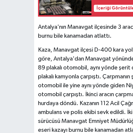
İçeriği Görüntül
Tarihi Yapılarımız
Antalya'nın Manavgat ilçesinde 3 arac
Teknoloji
burnu bile kanamadan atlattı.
Türkiye
Kaza, Manavgat ilçesi D-400 kara yol
göre, Antalya'dan Manavgat yönünde 
Yerel
89 plakalı otomobil, aynı yönde şerit
İletişim
plakalı kamyonla çarpıştı. Çarpmanın 
otomobil ile yine aynı yönde giden Niy
Künye
otomobil çarpıştı. İkinci aracın çarpm
hurdaya döndü. Kazanın 112 Acil Çağrı 
ambulans ve polis ekibi sevk edildi. İ
sürücüsü Manavgat Emniyet Müdürlüğü
eseri kazayı burnu bile kanamadan atla