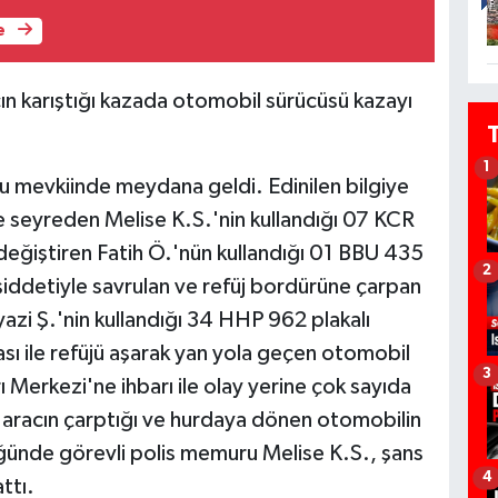
e
ın karıştığı kazada otomobil sürücüsü kazayı
1
u mevkiinde meydana geldi. Edinilen bilgiye
seyreden Melise K.S.'nin kullandığı 07 KCR
 değiştiren Fatih Ö.'nün kullandığı 01 BBU 435
2
şiddetiyle savrulan ve refüj bordürüne çarpan
azi Ş.'nin kullandığı 34 HHP 962 plakalı
ası ile refüjü aşarak yan yola geçen otomobil
3
Merkezi'ne ihbarı ile olay yerine çok sayıda
ki aracın çarptığı ve hurdaya dönen otomobilin
nde görevli polis memuru Melise K.S., şans
4
ttı.