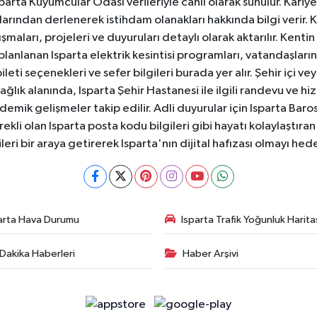
 Isparta Kuyumcular Odası verileriyle canlı olarak sunulur. Kariy
anlarından derlenerek istihdam olanakları hakkında bilgi verir
aları, projeleri ve duyuruları detaylı olarak aktarılır. Kentin tü
 planlanan Isparta elektrik kesintisi programları, vatandaşların
ti seçenekleri ve sefer bilgileri burada yer alır. Şehir içi veya
 Sağlık alanında, Isparta Şehir Hastanesi ile ilgili randevu ve
ademik gelişmeler takip edilir. Adli duyurular için Isparta Bar
ekli olan Isparta posta kodu bilgileri gibi hayatı kolaylaştıra
ileri bir araya getirerek Isparta'nın dijital hafızası olmayı hede
arta Hava Durumu
Isparta Trafik Yoğunluk Harita
Dakika Haberleri
Haber Arşivi