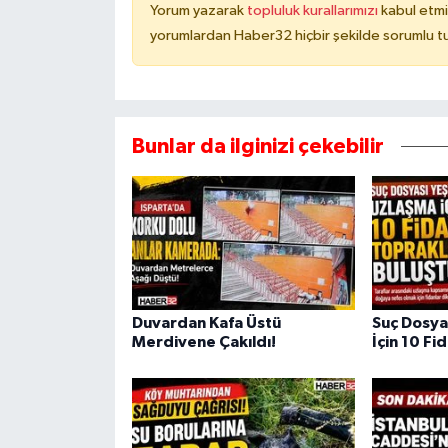
Yorum yazarak
topluluk kurallarımızı
kabul etmi
yorumlardan Haber32 hiçbir şekilde sorumlu t
Bunlar da ilginizi çekebilir
Duvardan Kafa Üstü
Suç Dosya
Merdivene Çakıldı!
İçin 10 Fi