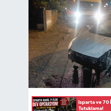
HABERDE İNSAN
İlginç
KÜLTÜR SANAT
MAGAZİN
Oyun
POLİTİKA
RESMİ İLANLAR
SAĞLIK
Isparta ve 70
Tutuklama!
Spor