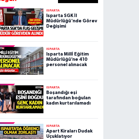
ISPARTA
Isparta SGK İl
Müdürlüğü'nde Görev
Değişimi
ISPARTA
Isparta Millİ Eğitim
Müdürlüğü’ne 410
personel alınacak
ISPARTA
Boşandığı eşi
tarafından boğulan
kadın kurtarılamadı
ISPARTA
Apart Kiraları Dudak
Uçuklatıyor