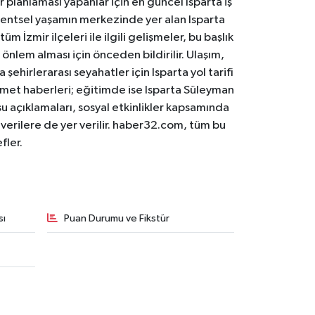
er planlaması yapanlar için en güncel Isparta iş
. Kentsel yaşamın merkezinde yer alan Isparta
m İzmir ilçeleri ile ilgili gelişmeler, bu başlık
 önlem alması için önceden bildirilir. Ulaşım,
 şehirlerarası seyahatler için Isparta yol tarifi
 hizmet haberleri; eğitimde ise Isparta Süleyman
osu açıklamaları, sosyal etkinlikler kapsamında
n verilere de yer verilir. haber32.com, tüm bu
fler.
sı
Puan Durumu ve Fikstür