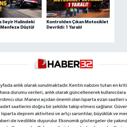
a Seyir Halindeki
Kontrolden Çıkan Motosiklet
 Menfeze Düştü!
Devrildi: 1 Yaralı!
yfada anlık olarak sunulmaktadır. Kentin nabzını tutan en kriti
va durumu verileri, anlık olarak güncellenerek kullanıcılara
dımcı olur. Manevi açıdan önemli olan Isparta ezan saatleri ve
badet saatlerini doğru bir şekilde takip etmesi sağlanır. Güven
sparta deprem aktivitesi ve artçı sarsıntılar, büyüklük ve merk
aberi de ivedilikle duyurulur. Ekonomik göstergeler de yakınd