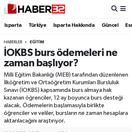
Isparta
Isparta Nöbetçi Eczaneler
Isparta
Türkiye
Isparta Hakkında
Güncel
Es
Isparta Hakkında
Isparta Hava Durumu
HABERLER
EĞİTİM
İOKBS burs ödemeleri ne
Esnaf Diyor ki;
Isparta Trafik Yoğunluk Haritası
zaman başlıyor?
ASAYİŞ
Süper Lig Puan Durumu ve Fikstür
Milli Eğitim Bakanlığı (MEB) tarafından düzenlenen
İlköğretim ve Ortaöğretim Kurumları Bursluluk
BİLİM VE TEKNOLOJİ
Tüm Manşetler
Sınavı (İOKBS) kapsamında burs almaya hak
kazanan öğrenciler, 12 ay boyunca burs desteği
EĞİTİM
Son Dakika Haberleri
alacak. Ödemelerin başlamasıyla birlikte
GENEL
Haber Arşivi
öğrenciler ve veliler, bursların ne zaman hesaplara
aktarılacağını araştırıyor.
Güncel