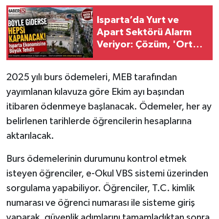
Isparta’da Yurt ve
Tarihi Yapılarımız
Apart Sektörü Alarm
Veriyor: Çözüm, 'Ortak
Teknoloji
Tanıtım ve Lobi
Platformu'nda!
Türkiye
2025 yılı burs ödemeleri, MEB tarafından
yayımlanan kılavuza göre Ekim ayı başından
Yerel
itibaren ödenmeye başlanacak. Ödemeler, her ay
belirlenen tarihlerde öğrencilerin hesaplarına
İletişim
aktarılacak.
Künye
Burs ödemelerinin durumunu kontrol etmek
isteyen öğrenciler, e-Okul VBS sistemi üzerinden
sorgulama yapabiliyor. Öğrenciler, T.C. kimlik
numarası ve öğrenci numarası ile sisteme giriş
yaparak, güvenlik adımlarını tamamladıktan sonra