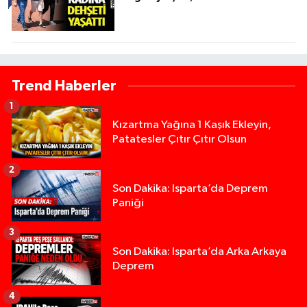
Trend Haberler
1
Kızartma Yağına 1 Kaşık Ekleyin,
Patatesler Çıtır Çıtır Olsun
2
Son Dakika: Isparta’da Deprem
Paniği
3
Son Dakika: Isparta’da Arka Arkaya
Deprem
4