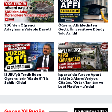
SDÜ'den Öğrenci
Öğrenci Affı Meclisten
Adaylarına Videolu Davet!
Geçti, Üniversiteye Dönüş
Yolu Açıldı!
ISUBÜ’yü Tercih Eden
Isparta’da Yurt ve Apart
Öğrencilerin Yüzde 91’i İş
Sektörü Alarm Veriyor:
Sahibi Oldu!
Çözüm, 'Ortak Tanıtım ve
Lobi Platformu'nda!
Geçen Yıl Bugün
06 Ağustos 2025