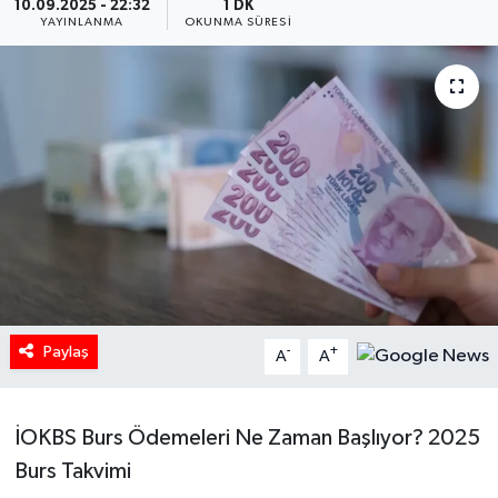
10.09.2025 - 22:32
1 DK
YAYINLANMA
OKUNMA SÜRESI
HABERDE İNSAN
İlginç
KÜLTÜR SANAT
MAGAZİN
Oyun
POLİTİKA
Paylaş
-
+
A
A
RESMİ İLANLAR
İOKBS Burs Ödemeleri Ne Zaman Başlıyor? 2025
SAĞLIK
Burs Takvimi
Spor