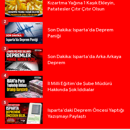
Kızartma Yağına 1 Kaşık Ekleyin,
Patatesler Çıtır Çıtır Olsun
2
Son Dakika: Isparta’da Deprem
Paniği
3
Son Dakika: Isparta’da Arka Arkaya
Deprem
4
İl Milli Eğitim’de Şube Müdürü
Hakkında Şok İddialar
5
Yığılca'da kardeşler arasındaki silahlı kavgada 
13:00 |
Isparta’daki Deprem Öncesi Yaptığı
Yazışmayı Paylaştı
Tur teknesi çalışanlarının birbirine girdiği kavga
12:48 |
MOTOSİKLETLE ÇARPIŞAN OTOMOBİL GÜL HEYKE
02:26 |