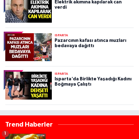
Elektrik akımına kapılarak can
verdi
ISPARTA
Pazarcının kafası atınca muzları
bedavaya dağıttı
ISPARTA
Isparta'da Birlikte Yaşadığı Kadını
Boğmaya Çalıştı
Trend Haberler
1