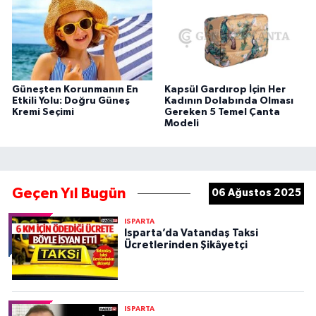
Güneşten Korunmanın En
Kapsül Gardırop İçin Her
Etkili Yolu: Doğru Güneş
Kadının Dolabında Olması
Kremi Seçimi
Gereken 5 Temel Çanta
Modeli
Geçen Yıl Bugün
06 Ağustos 2025
ISPARTA
Isparta’da Vatandaş Taksi
Ücretlerinden Şikâyetçi
ISPARTA