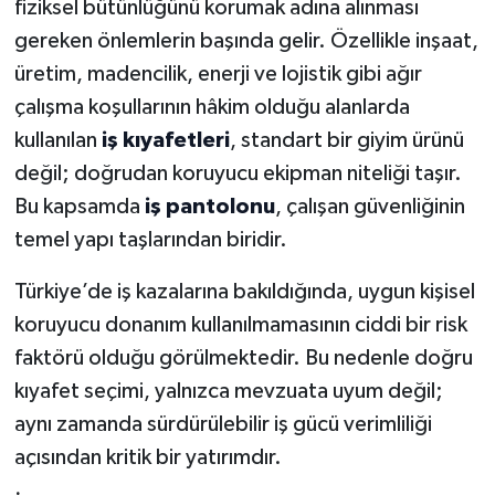
fiziksel bütünlüğünü korumak adına alınması
gereken önlemlerin başında gelir. Özellikle inşaat,
HABERDE İNSAN
üretim, madencilik, enerji ve lojistik gibi ağır
İlginç
çalışma koşullarının hâkim olduğu alanlarda
kullanılan
iş kıyafetleri
, standart bir giyim ürünü
KÜLTÜR SANAT
değil; doğrudan koruyucu ekipman niteliği taşır.
Bu kapsamda
iş pantolonu
, çalışan güvenliğinin
MAGAZİN
temel yapı taşlarından biridir.
Oyun
Türkiye’de iş kazalarına bakıldığında, uygun kişisel
POLİTİKA
koruyucu donanım kullanılmamasının ciddi bir risk
faktörü olduğu görülmektedir. Bu nedenle doğru
RESMİ İLANLAR
kıyafet seçimi, yalnızca mevzuata uyum değil;
aynı zamanda sürdürülebilir iş gücü verimliliği
SAĞLIK
açısından kritik bir yatırımdır.
Spor