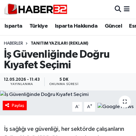
Isparta
Isparta Nöbetçi Eczaneler
Isparta
Türkiye
Isparta Hakkında
Güncel
Es
Isparta Hakkında
Isparta Hava Durumu
HABERLER
TANITIM YAZILARI (REKLAM)
İş Güvenliğinde Doğru
Esnaf Diyor ki;
Isparta Trafik Yoğunluk Haritası
Kıyafet Seçimi
ASAYİŞ
Süper Lig Puan Durumu ve Fikstür
12.05.2026 - 11:43
5 DK
BİLİM VE TEKNOLOJİ
Tüm Manşetler
YAYINLANMA
OKUNMA SÜRESI
EĞİTİM
Son Dakika Haberleri
Paylaş
-
+
A
A
GENEL
Haber Arşivi
İş sağlığı ve güvenliği, her sektörde çalışanların
Güncel