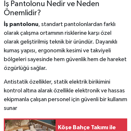
İş Pantolonu Nedir ve Neden
Önemlidir?
Tarihi Yapılarımız
İş pantolonu
, standart pantolonlardan farklı
Teknoloji
olarak çalışma ortamının risklerine karşı özel
olarak geliştirilmiş teknik bir üründür. Dayanıklı
Türkiye
kumaş yapısı, ergonomik kesimi ve takviyeli
Yerel
bölgeleri sayesinde hem güvenlik hem de hareket
özgürlüğü sağlar.
İletişim
Antistatik özellikler, statik elektrik birikimini
Künye
kontrol altına alarak özellikle elektronik ve hassas
ekipmanla çalışan personel için güvenli bir kullanım
sunar
Köşe Bahçe Takımı ile