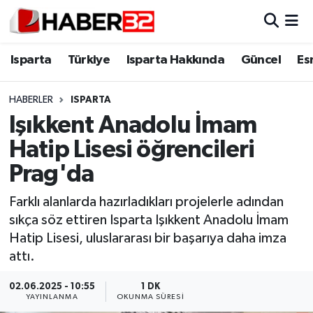
Isparta
Isparta Nöbetçi Eczaneler
Isparta
Türkiye
Isparta Hakkında
Güncel
Es
Isparta Hakkında
Isparta Hava Durumu
HABERLER
ISPARTA
Işıkkent Anadolu İmam
Esnaf Diyor ki;
Isparta Trafik Yoğunluk Haritası
Hatip Lisesi öğrencileri
ASAYİŞ
Süper Lig Puan Durumu ve Fikstür
Prag'da
BİLİM VE TEKNOLOJİ
Tüm Manşetler
Farklı alanlarda hazırladıkları projelerle adından
sıkça söz ettiren Isparta Işıkkent Anadolu İmam
EĞİTİM
Son Dakika Haberleri
Hatip Lisesi, uluslararası bir başarıya daha imza
attı.
GENEL
Haber Arşivi
02.06.2025 - 10:55
1 DK
YAYINLANMA
OKUNMA SÜRESI
Güncel