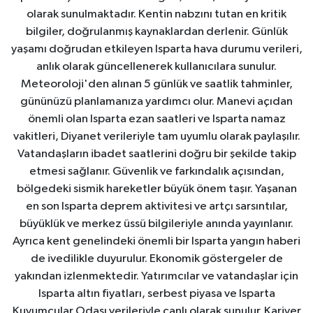
olarak sunulmaktadır. Kentin nabzını tutan en kritik
bilgiler, doğrulanmış kaynaklardan derlenir. Günlük
yaşamı doğrudan etkileyen Isparta hava durumu verileri,
anlık olarak güncellenerek kullanıcılara sunulur.
Meteoroloji'den alınan 5 günlük ve saatlik tahminler,
gününüzü planlamanıza yardımcı olur. Manevi açıdan
önemli olan Isparta ezan saatleri ve Isparta namaz
vakitleri, Diyanet verileriyle tam uyumlu olarak paylaşılır.
Vatandaşların ibadet saatlerini doğru bir şekilde takip
etmesi sağlanır. Güvenlik ve farkındalık açısından,
bölgedeki sismik hareketler büyük önem taşır. Yaşanan
en son Isparta deprem aktivitesi ve artçı sarsıntılar,
büyüklük ve merkez üssü bilgileriyle anında yayınlanır.
Ayrıca kent genelindeki önemli bir Isparta yangın haberi
de ivedilikle duyurulur. Ekonomik göstergeler de
yakından izlenmektedir. Yatırımcılar ve vatandaşlar için
Isparta altın fiyatları, serbest piyasa ve Isparta
Kuyumcular Odası verileriyle canlı olarak sunulur. Kariyer