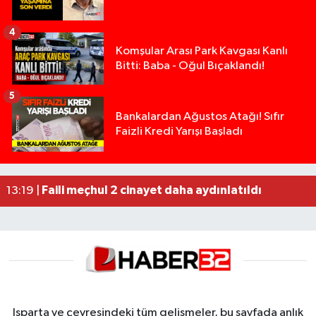
4
Komşular Arası Park Kavgası Kanlı
Bitti: Baba - Oğul Bıçaklandı!
5
Isparta’da Silah Operasyonu: 165 Tabanca Ele Ge
19:36 |
Bankalardan Ağustos Atağı! Sıfır
Faizli Kredi Yarışı Başladı
Anız Yangını Kazaya Neden Oldu: 13 Araç Birbirin
17:18 |
Alevlere Teslim Olan Gecekondu Kullanılamaz H
17:08 |
Yolcu Otobüsüyle Minibüsün Çarpıştığı Kaza K
13:46 |
Faili meçhul 2 cinayet daha aydınlatıldı
13:19 |
Isparta ve çevresindeki tüm gelişmeler, bu sayfada anlık