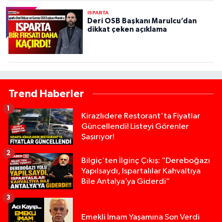
ISPARTA
Deri OSB Başkanı Marulcu’dan
dikkat çeken açıklama
Trend Haberler
1
Kirazlıdere Restorant'ta Fiyatlar
Güncellendi! Listeyi Görenler
Şaşırıyor!
2
Bilgiç’ten İlginç Çıkış: “Dereboğazı
Yapılsaydı, Ispartalılar Kahvaltıya
Bile Antalya’ya Giderdi”
3
Emekli İmam Yaşamına Son Verdi