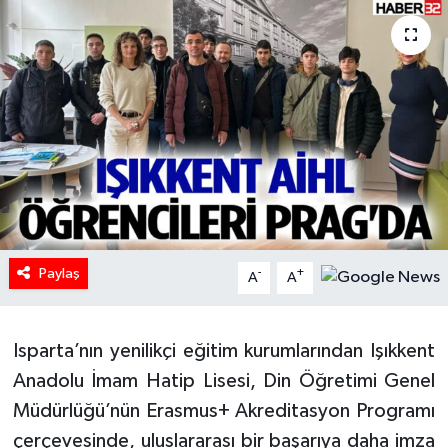
HABERDE İNSAN
İlginç
KÜLTÜR SANAT
MAGAZİN
Oyun
Paylaş
-
+
A
A
POLİTİKA
RESMİ İLANLAR
Isparta’nın yenilikçi eğitim kurumlarından Işıkkent
Anadolu İmam Hatip Lisesi, Din Öğretimi Genel
SAĞLIK
Müdürlüğü’nün Erasmus+ Akreditasyon Programı
çerçevesinde, uluslararası bir başarıya daha imza
Spor