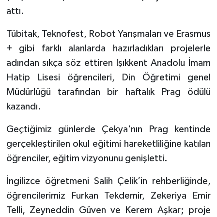
attı.
Tarihi Yapılarımız
Tübitak, Teknofest, Robot Yarışmaları ve Erasmus
Teknoloji
+ gibi farklı alanlarda hazırladıkları projelerle
adından sıkça söz ettiren Işıkkent Anadolu İmam
Türkiye
Hatip Lisesi öğrencileri, Din Öğretimi genel
Müdürlüğü tarafından bir haftalık Prag ödülü
Yerel
kazandı.
İletişim
Geçtiğimiz günlerde Çekya'nın Prag kentinde
gerçekleştirilen okul eğitimi hareketliliğine katılan
Künye
öğrenciler, eğitim vizyonunu genişletti.
İngilizce öğretmeni Salih Çelik’in rehberliğinde,
öğrencilerimiz Furkan Tekdemir, Zekeriya Emir
Telli, Zeyneddin Güven ve Kerem Aşkar; proje