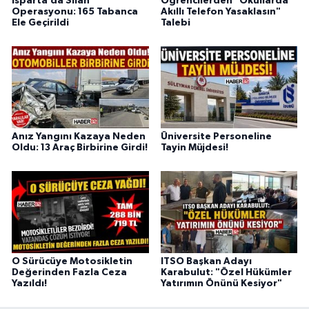
Isparta’da Silah
Öğrencilerden "Okullarda
Operasyonu: 165 Tabanca
Akıllı Telefon Yasaklasın"
Ele Geçirildi
Talebi
Anız Yangını Kazaya Neden
Üniversite Personeline
Oldu: 13 Araç Birbirine Girdi!
Tayin Müjdesi!
O Sürücüye Motosikletin
ITSO Başkan Adayı
Değerinden Fazla Ceza
Karabulut: "Özel Hükümler
Yazıldı!
Yatırımın Önünü Kesiyor"