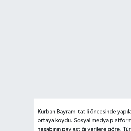
HABERDE İNSAN
İlginç
KÜLTÜR SANAT
MAGAZİN
Oyun
POLİTİKA
RESMİ İLANLAR
Kurban Bayramı tatili öncesinde yapıla
SAĞLIK
ortaya koydu. Sosyal medya platform
hesabının paylaştığı verilere göre, 
Spor