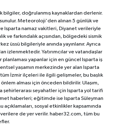
k bilgiler, doğrulanmış kaynaklardan derlenir.
 sunulur. Meteoroloji'den alınan 5 günlük ve
 Isparta namaz vakitleri, Diyanet verileriyle
lik ve farkındalık açısından, bölgedeki sismik
ez üssü bilgileriyle anında yayınlanır. Ayrıca
an izlenmektedir. Yatırımcılar ve vatandaşlar
er planlaması yapanlar için en güncel Isparta iş
. Kentsel yaşamın merkezinde yer alan Isparta
m İzmir ilçeleri ile ilgili gelişmeler, bu başlık
 önlem alması için önceden bildirilir. Ulaşım,
 şehirlerarası seyahatler için Isparta yol tarifi
 hizmet haberleri; eğitimde ise Isparta Süleyman
osu açıklamaları, sosyal etkinlikler kapsamında
n verilere de yer verilir. haber32.com, tüm bu
fler.