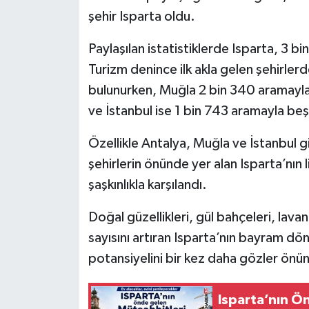
şehir Isparta oldu.
Tarihi Yapılarımız
Paylaşılan istatistiklerde Isparta, 3 bi
Teknoloji
Turizm denince ilk akla gelen şehirler
bulunurken, Muğla 2 bin 340 aramayla
Türkiye
ve İstanbul ise 1 bin 743 aramayla beşi
Yerel
Özellikle Antalya, Muğla ve İstanbul g
şehirlerin önünde yer alan Isparta’nı
İletişim
şaşkınlıkla karşılandı.
Künye
Doğal güzellikleri, gül bahçeleri, lavant
sayısını artıran Isparta’nın bayram d
potansiyelini bir kez daha gözler önün
Isparta’nın Ö