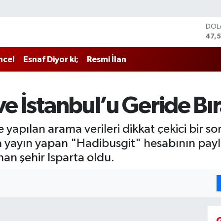
DOL
47,
EUR
55,
ncel
Esnaf Diyor ki;
Resmi İlan
STE
64,1
GRA
652
ve İstanbul’u Geride Bır
BİS
13.7
BIT
 yapılan arama verileri dikkat çekici bir s
64.
ayın yapan "Hadibusgit" hesabının paylaş
n şehir Isparta oldu.