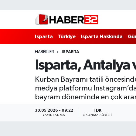
Isparta
Isparta Nöbetçi Eczaneler
Isparta
Türkiye
Isparta Hakkında
Gü
Isparta Hakkında
Isparta Hava Durumu
HABERLER
ISPARTA
Esnaf Diyor ki;
Isparta Trafik Yoğunluk Haritası
Isparta, Antalya 
ASAYİŞ
Süper Lig Puan Durumu ve Fikstür
Kurban Bayramı tatili öncesinde
BİLİM VE TEKNOLOJİ
Tüm Manşetler
medya platformu Instagram’da y
bayram döneminde en çok arana
EĞİTİM
Son Dakika Haberleri
30.05.2026 - 09:22
1 DK
GENEL
Haber Arşivi
YAYINLANMA
OKUNMA SÜRESI
Güncel