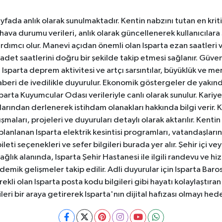
yfada anlık olarak sunulmaktadır. Kentin nabzını tutan en kriti
va durumu verileri, anlık olarak güncellenerek kullanıcılara
dımcı olur. Manevi açıdan önemli olan Isparta ezan saatleri ve
badet saatlerini doğru bir şekilde takip etmesi sağlanır. Güven
sparta deprem aktivitesi ve artçı sarsıntılar, büyüklük ve merk
aberi de ivedilikle duyurulur. Ekonomik göstergeler de yakınd
 Isparta Kuyumcular Odası verileriyle canlı olarak sunulur. Kariy
anlarından derlenerek istihdam olanakları hakkında bilgi verir
aları, projeleri ve duyuruları detaylı olarak aktarılır. Kentin tü
 planlanan Isparta elektrik kesintisi programları, vatandaşların
ti seçenekleri ve sefer bilgileri burada yer alır. Şehir içi veya
 Sağlık alanında, Isparta Şehir Hastanesi ile ilgili randevu ve
ademik gelişmeler takip edilir. Adli duyurular için Isparta Bar
ekli olan Isparta posta kodu bilgileri gibi hayatı kolaylaştıra
ileri bir araya getirerek Isparta'nın dijital hafızası olmayı hede