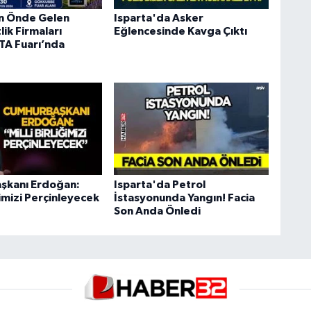
ın Önde Gelen
Isparta'da Asker
ik Firmaları
Eğlencesinde Kavga Çıktı
A Fuarı’nda
şkanı Erdoğan:
Isparta'da Petrol
iğimizi Perçinleyecek
İstasyonunda Yangın! Facia
Son Anda Önledi