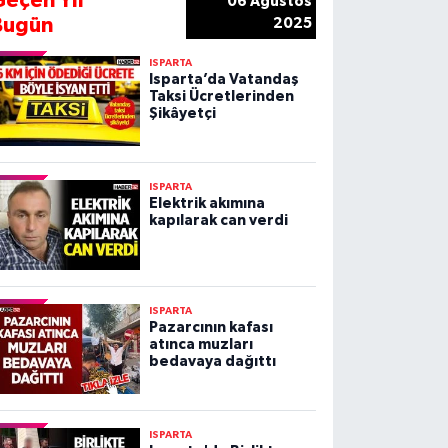
Geçen Yıl
06 Ağustos
Bugün
2025
ISPARTA
Isparta’da Vatandaş
Taksi Ücretlerinden
Şikâyetçi
ISPARTA
Elektrik akımına
kapılarak can verdi
ISPARTA
Pazarcının kafası
atınca muzları
bedavaya dağıttı
ISPARTA