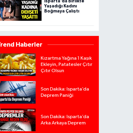
Isparta'da Birlikte
Yaşadığı Kadını
Boğmaya Çalıştı
Trend Haberler
Kızartma Yağına 1 Kaşık
Ekleyin, Patatesler Çıtır
Çıtır Olsun
Son Dakika: Isparta’da
Deprem Paniği
Son Dakika: Isparta’da
Arka Arkaya Deprem