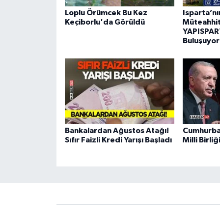
Loplu Örümcek Bu Kez
Isparta’n
Keçiborlu'da Görüldü
Müteahhitl
YAPISPART
Buluşuyor
Bankalardan Ağustos Atağı!
Cumhurba
Sıfır Faizli Kredi Yarışı Başladı
Milli Birl