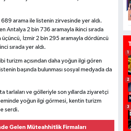
n 689 arama ile listenin zirvesinde yer aldı.
den Antalya 2 bin 736 aramayla ikinci sırada
 üçüncü, İzmir 2 bin 295 aramayla dördüncü
nci sırada yer aldı.
1
ibi turizm açısından daha yoğun ilgi gören
n listenin başında bulunması sosyal medyada da
2
a tarlaları ve gölleriyle son yıllarda ziyaretçi
öneminde yoğun ilgi görmesi, kentin turizm
3
e serdi.
nde Gelen Müteahhitlik Firmaları