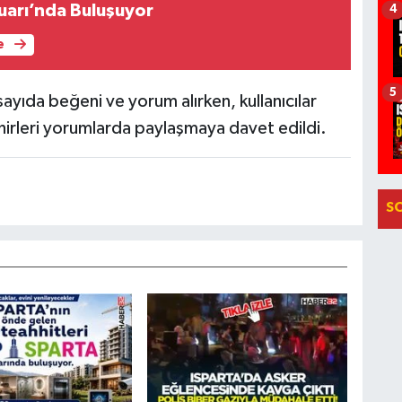
arı’nda Buluşuyor
4
e
5
yıda beğeni ve yorum alırken, kullanıcılar
şehirleri yorumlarda paylaşmaya davet edildi.
S