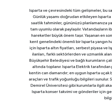
Isparta ve çevresindeki tüm gelişmeler, bu sa
Günlük yaşamı doğrudan etkileyen Isparta ha
saatlik tahminler, gününüzü planlamanıza yar
tam uyumlu olarak paylaşılır. Vatandaşların i
hareketler büyük önem taşır. Yaşanan en son I
kent genelindeki önemli bir Isparta yangın h
için Isparta altın fiyatları, serbest piyasa ve
ilanları, farklı sektörlerden ve uzmanlık al
Büyükşehir Belediyesi ve bağlı kurumların çalışm
altında toplanır. Isparta Elektrik tarafından
kentin can damarıdır; en uygun Isparta uçak bile
araçları ve trafik yoğunluğu bilgileri sunulur.
Demirel Üniversitesi gibi kurumlarla ilgili ak
Isparta konser takvimi ve gönderiler için ger
bilg