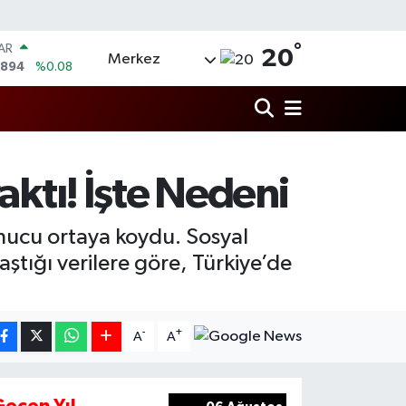
AR
°
20
5894
%0.08
Merkez
O
0398
%-0.02
RLİN
581
%0.16
M ALTIN
7.85
%0.54
aktı! İşte Nedeni
T100
03
%11
COIN
onucu ortaya koydu. Sosyal
927,78
%1.32
tığı verilere göre, Türkiye’de
-
+
A
A