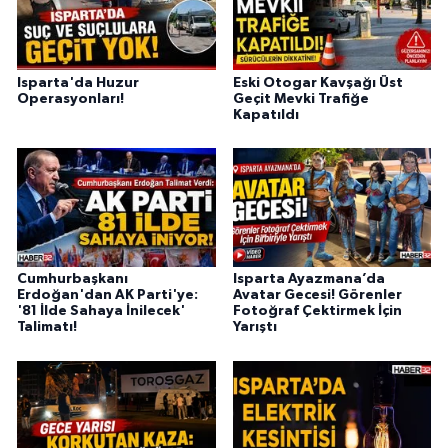
Isparta'da Huzur
Eski Otogar Kavşağı Üst
Operasyonları!
Geçit Mevki Trafiğe
Kapatıldı
Cumhurbaşkanı
Isparta Ayazmana’da
Erdoğan'dan AK Parti'ye:
Avatar Gecesi! Görenler
'81 İlde Sahaya İnilecek'
Fotoğraf Çektirmek İçin
Talimatı!
Yarıştı