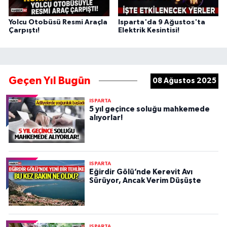
Yolcu Otobüsü Resmi Araçla
Isparta'da 9 Ağustos'ta
Çarpıştı!
Elektrik Kesintisi!
Geçen Yıl Bugün
08 Ağustos 2025
ISPARTA
5 yıl geçince soluğu mahkemede
alıyorlar!
ISPARTA
Eğirdir Gölü’nde Kerevit Avı
Sürüyor, Ancak Verim Düşüşte
ISPARTA