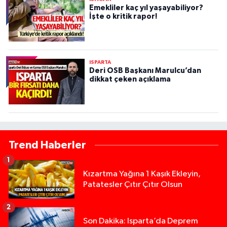
Emekliler kaç yıl yaşayabiliyor?
İşte o kritik rapor!
ISPARTA
Deri OSB Başkanı Marulcu’dan
dikkat çeken açıklama
Trend Haberler
1
Kızartma Yağına 1 Kaşık Ekleyin,
Patatesler Çıtır Çıtır Olsun
2
Son Dakika: Isparta’da Deprem