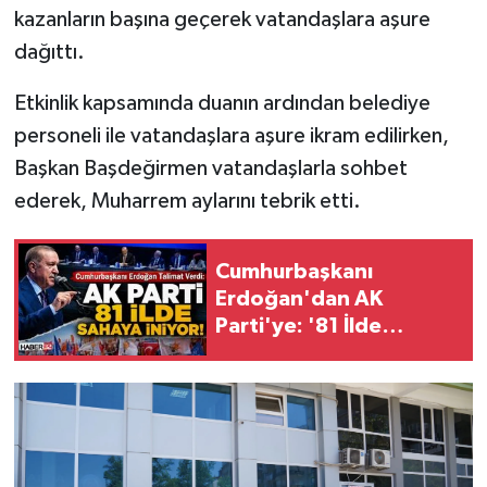
kazanların başına geçerek vatandaşlara aşure
dağıttı.
Tarihi Yapılarımız
Etkinlik kapsamında duanın ardından belediye
Teknoloji
personeli ile vatandaşlara aşure ikram edilirken,
Türkiye
Başkan Başdeğirmen vatandaşlarla sohbet
ederek, Muharrem aylarını tebrik etti.
Yerel
Cumhurbaşkanı
İletişim
Erdoğan'dan AK
Parti'ye: '81 İlde
Künye
Sahaya İnilecek'
Talimatı!