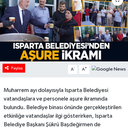
HABERDE İNSAN
İlginç
KÜLTÜR SANAT
MAGAZİN
Paylaş
Oyun
-
+
A
A
POLİTİKA
Muharrem ayı dolayısıyla Isparta Belediyesi
RESMİ İLANLAR
vatandaşlara ve personele aşure ikramında
bulundu. Belediye binası önünde gerçekleştirilen
SAĞLIK
etkinliğe vatandaşlar ilgi gösterirken, Isparta
Belediye Başkanı Şükrü Başdeğirmen de
Spor