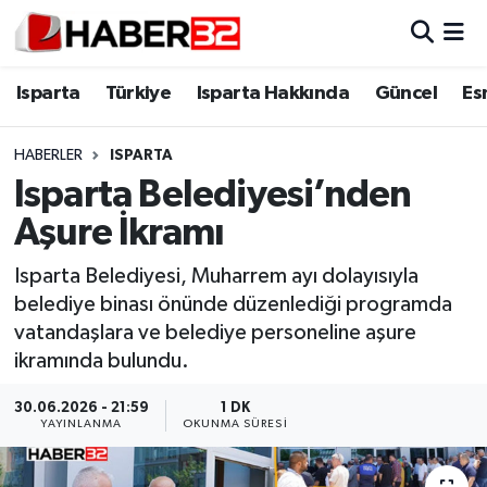
Isparta
Isparta Nöbetçi Eczaneler
Isparta
Türkiye
Isparta Hakkında
Güncel
Es
Isparta Hakkında
Isparta Hava Durumu
HABERLER
ISPARTA
Isparta Belediyesi’nden
Esnaf Diyor ki;
Isparta Trafik Yoğunluk Haritası
Aşure İkramı
ASAYİŞ
Süper Lig Puan Durumu ve Fikstür
Isparta Belediyesi, Muharrem ayı dolayısıyla
belediye binası önünde düzenlediği programda
BİLİM VE TEKNOLOJİ
Tüm Manşetler
vatandaşlara ve belediye personeline aşure
ikramında bulundu.
EĞİTİM
Son Dakika Haberleri
30.06.2026 - 21:59
1 DK
GENEL
Haber Arşivi
YAYINLANMA
OKUNMA SÜRESI
Güncel