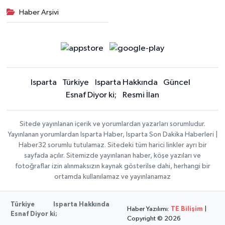
Haber Arşivi
Isparta
Türkiye
Isparta Hakkında
Güncel
Esnaf Diyor ki;
Resmi İlan
Sitede yayınlanan içerik ve yorumlardan yazarları sorumludur.
Yayınlanan yorumlardan Isparta Haber, Isparta Son Dakika Haberleri |
Haber32 sorumlu tutulamaz. Sitedeki tüm harici linkler ayrı bir
sayfada açılır. Sitemizde yayınlanan haber, köşe yazıları ve
fotoğraflar izin alınmaksızın kaynak gösterilse dahi, herhangi bir
ortamda kullanılamaz ve yayınlanamaz
Türkiye
Isparta Hakkında
Haber Yazılımı:
TE Bilişim
|
Esnaf Diyor ki;
Copyright © 2026