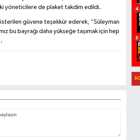
 yöneticilere de plaket takdim edildi.
4
österilen güvene teşekkür ederek, “Süleyman
ımız bu bayrağı daha yükseğe taşımak için hep
5
.
S