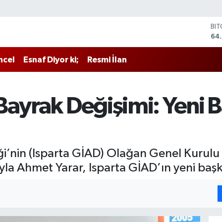
BI
64
DO
47
ncel
Esnaf Diyor ki;
Resmi İlan
EU
55
ST
64
Bayrak Değişimi: Yeni
GR
65
Bİ
13.
i’nin (Isparta GİAD) Olağan Genel Kurulu ge
yla Ahmet Yarar, Isparta GİAD’ın yeni başka