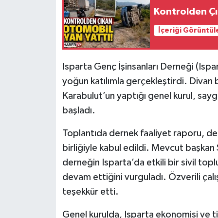
Kontrolden Çı
Tarihi Yapılarımız
İçeriği Görüntül
Teknoloji
Isparta Genç İşinsanları Derneği (Ispa
Türkiye
yoğun katılımla gerçekleştirdi. Divan 
Karabulut’un yaptığı genel kurul, saygı
Yerel
başladı.
İletişim
Toplantıda dernek faaliyet raporu, d
Künye
birliğiyle kabul edildi. Mevcut başka
derneğin Isparta’da etkili bir sivil to
devam ettiğini vurguladı. Özverili çal
teşekkür etti.
Genel kurulda, Isparta ekonomisi ve ti