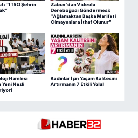
ut: “ITSO Şehrin
Zabun'dan Videolu
cak”
Dereboğazı Göndermesi:
"Ağlamaktan Başka Marifeti
Olmayanlara İthaf Olunur"
oloji Hamlesi
Kadınlar İçin Yaşam Kalitesini
 Yeni Nesli
Artırmanın 7 Etkili Yolu!
riyor!