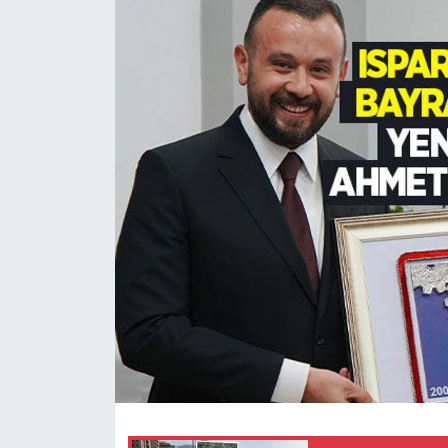
HABERDE İNSAN
İlginç
KÜLTÜR SANAT
MAGAZİN
Oyun
POLİTİKA
RESMİ İLANLAR
SAĞLIK
Spor