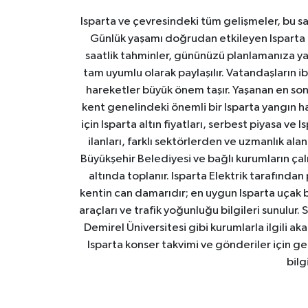
Isparta ve çevresindeki tüm gelişmeler, bu sa
Günlük yaşamı doğrudan etkileyen Isparta ha
saatlik tahminler, gününüzü planlamanıza yar
tam uyumlu olarak paylaşılır. Vatandaşların i
hareketler büyük önem taşır. Yaşanan en son I
kent genelindeki önemli bir Isparta yangın h
için Isparta altın fiyatları, serbest piyasa ve
ilanları, farklı sektörlerden ve uzmanlık al
Büyükşehir Belediyesi ve bağlı kurumların çalışm
altında toplanır. Isparta Elektrik tarafından
kentin can damarıdır; en uygun Isparta uçak bile
araçları ve trafik yoğunluğu bilgileri sunulur.
Demirel Üniversitesi gibi kurumlarla ilgili ak
Isparta konser takvimi ve gönderiler için ger
bilg