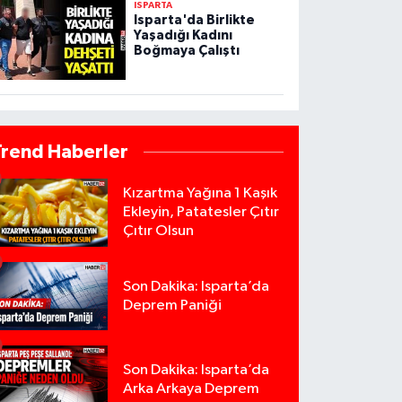
ISPARTA
Isparta'da Birlikte
Yaşadığı Kadını
Boğmaya Çalıştı
Trend Haberler
Kızartma Yağına 1 Kaşık
Ekleyin, Patatesler Çıtır
Çıtır Olsun
Son Dakika: Isparta’da
Deprem Paniği
Son Dakika: Isparta’da
Arka Arkaya Deprem