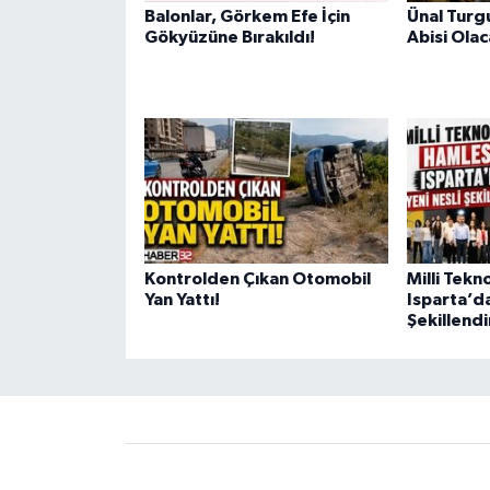
Balonlar, Görkem Efe İçin
Ünal Turg
Gökyüzüne Bırakıldı!
Abisi Ola
Kontrolden Çıkan Otomobil
Milli Tekn
Yan Yattı!
Isparta’da
Şekillendi