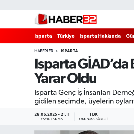
Isparta
Isparta Nöbetçi Eczaneler
Isparta
Türkiye
Isparta Hakkında
Gü
Isparta Hakkında
Isparta Hava Durumu
HABERLER
ISPARTA
Esnaf Diyor ki;
Isparta Trafik Yoğunluk Haritası
Isparta GİAD’da 
ASAYİŞ
Süper Lig Puan Durumu ve Fikstür
Yarar Oldu
BİLİM VE TEKNOLOJİ
Tüm Manşetler
Isparta Genç İş İnsanları Derneğ
EĞİTİM
Son Dakika Haberleri
gidilen seçimde, üyelerin oyları
GENEL
Haber Arşivi
28.06.2025 - 21:11
1 DK
YAYINLANMA
OKUNMA SÜRESI
Güncel