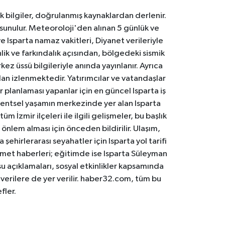
k bilgiler, doğrulanmış kaynaklardan derlenir.
 sunulur. Meteoroloji'den alınan 5 günlük ve
 Isparta namaz vakitleri, Diyanet verileriyle
lik ve farkındalık açısından, bölgedeki sismik
ez üssü bilgileriyle anında yayınlanır. Ayrıca
an izlenmektedir. Yatırımcılar ve vatandaşlar
er planlaması yapanlar için en güncel Isparta iş
. Kentsel yaşamın merkezinde yer alan Isparta
m İzmir ilçeleri ile ilgili gelişmeler, bu başlık
 önlem alması için önceden bildirilir. Ulaşım,
 şehirlerarası seyahatler için Isparta yol tarifi
 hizmet haberleri; eğitimde ise Isparta Süleyman
osu açıklamaları, sosyal etkinlikler kapsamında
n verilere de yer verilir. haber32.com, tüm bu
fler.