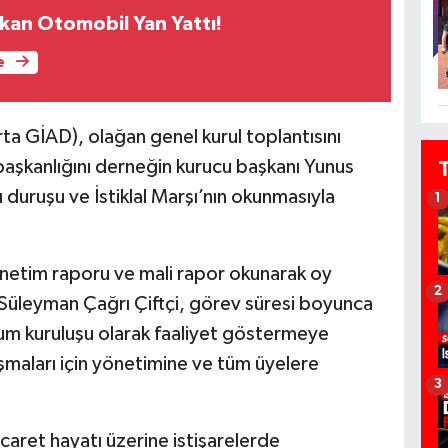
kan Otomobil Yan Yattı!
e
rta GİAD), olağan genel kurul toplantısını
başkanlığını derneğin kurucu başkanı Yunus
 duruşu ve İstiklal Marşı’nın okunmasıyla
1
enetim raporu ve mali rapor okunarak oy
2
n Süleyman Çağrı Çiftçi, görev süresi boyunca
plum kuruluşu olarak faaliyet göstermeye
ışmaları için yönetimine ve tüm üyelere
3
caret hayatı üzerine istişarelerde