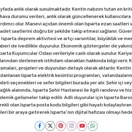
yfada anlık olarak sunulmaktadır. Kentin nabzını tutan en kriti
va durumu verileri, anlık olarak güncellenerek kullanıcılara
dımcı olur. Manevi açıdan önemli olan Isparta ezan saatleri ve
badet saatlerini doğru bir şekilde takip etmesi sağlanır. Güven
sparta deprem aktivitesi ve artçı sarsıntılar, büyüklük ve merk
aberi de ivedilikle duyurulur. Ekonomik göstergeler de yakınd
 Isparta Kuyumcular Odası verileriyle canlı olarak sunulur. Kariy
anlarından derlenerek istihdam olanakları hakkında bilgi verir
aları, projeleri ve duyuruları detaylı olarak aktarılır. Kentin tü
 planlanan Isparta elektrik kesintisi programları, vatandaşların
ti seçenekleri ve sefer bilgileri burada yer alır. Şehir içi veya
 Sağlık alanında, Isparta Şehir Hastanesi ile ilgili randevu ve
ademik gelişmeler takip edilir. Adli duyurular için Isparta Bar
ekli olan Isparta posta kodu bilgileri gibi hayatı kolaylaştıra
ileri bir araya getirerek Isparta'nın dijital hafızası olmayı hede