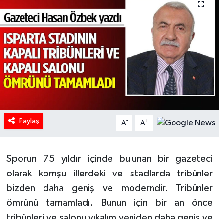
HABERDE İNSAN
İlginç
KÜLTÜR SANAT
MAGAZİN
Oyun
Paylaş
-
+
A
A
POLİTİKA
Sporun 75 yıldır içinde bulunan bir gazeteci
RESMİ İLANLAR
olarak komşu illerdeki ve stadlarda tribünler
bizden daha geniş ve moderndir. Tribünler
SAĞLIK
ömrünü tamamladı. Bunun için bir an önce
tribünleri ve salonu yıkalım yeniden daha geniş ve
Spor