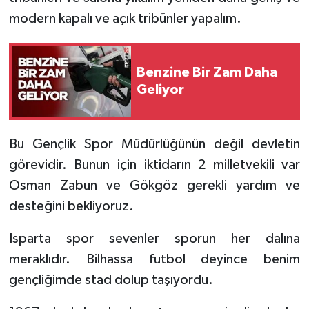
modern kapalı ve açık tribünler yapalım.
Tarihi Yapılarımız
Teknoloji
Benzine Bir Zam Daha
Geliyor
Türkiye
Yerel
Bu Gençlik Spor Müdürlüğünün değil devletin
görevidir. Bunun için iktidarın 2 milletvekili var
İletişim
Osman Zabun ve Gökgöz gerekli yardım ve
desteğini bekliyoruz.
Künye
Isparta spor sevenler sporun her dalına
meraklıdır. Bilhassa futbol deyince benim
gençliğimde stad dolup taşıyordu.