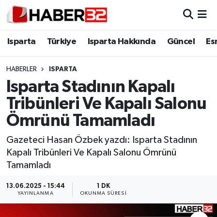
Isparta
Isparta Nöbetçi Eczaneler
Isparta
Türkiye
Isparta Hakkında
Güncel
Es
Isparta Hakkında
Isparta Hava Durumu
HABERLER
ISPARTA
Isparta Stadının Kapalı
Esnaf Diyor ki;
Isparta Trafik Yoğunluk Haritası
Tribünleri Ve Kapalı Salonu
ASAYİŞ
Süper Lig Puan Durumu ve Fikstür
Ömrünü Tamamladı
BİLİM VE TEKNOLOJİ
Tüm Manşetler
Gazeteci Hasan Özbek yazdı: Isparta Stadının
Kapalı Tribünleri Ve Kapalı Salonu Ömrünü
EĞİTİM
Son Dakika Haberleri
Tamamladı
GENEL
Haber Arşivi
13.06.2025 - 15:44
1 DK
YAYINLANMA
OKUNMA SÜRESI
Güncel