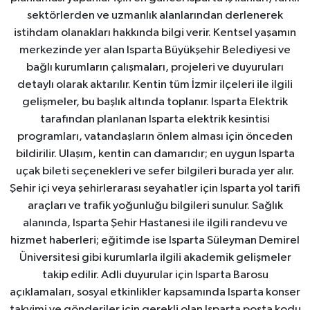
sektörlerden ve uzmanlık alanlarından derlenerek
istihdam olanakları hakkında bilgi verir. Kentsel yaşamın
merkezinde yer alan Isparta Büyükşehir Belediyesi ve
bağlı kurumların çalışmaları, projeleri ve duyuruları
detaylı olarak aktarılır. Kentin tüm İzmir ilçeleri ile ilgili
gelişmeler, bu başlık altında toplanır. Isparta Elektrik
tarafından planlanan Isparta elektrik kesintisi
programları, vatandaşların önlem alması için önceden
bildirilir. Ulaşım, kentin can damarıdır; en uygun Isparta
uçak bileti seçenekleri ve sefer bilgileri burada yer alır.
Şehir içi veya şehirlerarası seyahatler için Isparta yol tarifi
araçları ve trafik yoğunluğu bilgileri sunulur. Sağlık
alanında, Isparta Şehir Hastanesi ile ilgili randevu ve
hizmet haberleri; eğitimde ise Isparta Süleyman Demirel
Üniversitesi gibi kurumlarla ilgili akademik gelişmeler
takip edilir. Adli duyurular için Isparta Barosu
açıklamaları, sosyal etkinlikler kapsamında Isparta konser
takvimi ve gönderiler için gerekli olan Isparta posta kodu