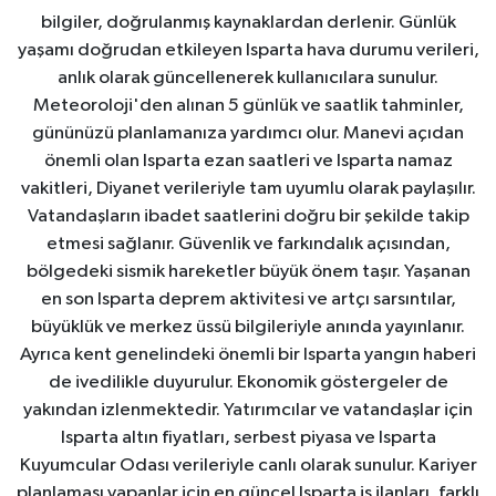
bilgiler, doğrulanmış kaynaklardan derlenir. Günlük
yaşamı doğrudan etkileyen Isparta hava durumu verileri,
anlık olarak güncellenerek kullanıcılara sunulur.
Meteoroloji'den alınan 5 günlük ve saatlik tahminler,
gününüzü planlamanıza yardımcı olur. Manevi açıdan
önemli olan Isparta ezan saatleri ve Isparta namaz
vakitleri, Diyanet verileriyle tam uyumlu olarak paylaşılır.
Vatandaşların ibadet saatlerini doğru bir şekilde takip
etmesi sağlanır. Güvenlik ve farkındalık açısından,
bölgedeki sismik hareketler büyük önem taşır. Yaşanan
en son Isparta deprem aktivitesi ve artçı sarsıntılar,
büyüklük ve merkez üssü bilgileriyle anında yayınlanır.
Ayrıca kent genelindeki önemli bir Isparta yangın haberi
de ivedilikle duyurulur. Ekonomik göstergeler de
yakından izlenmektedir. Yatırımcılar ve vatandaşlar için
Isparta altın fiyatları, serbest piyasa ve Isparta
Kuyumcular Odası verileriyle canlı olarak sunulur. Kariyer
planlaması yapanlar için en güncel Isparta iş ilanları, farklı