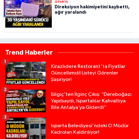
ISPARTA
Direksiyon hakimiyetini kaybetti,
ağır yaralandı
Trend Haberler
1
Kirazlıdere Restorant'ta Fiyatlar
Güncellendi! Listeyi Görenler
Şaşırıyor!
2
Bilgiç’ten İlginç Çıkış: “Dereboğazı
Yapılsaydı, Ispartalılar Kahvaltıya
Bile Antalya’ya Giderdi”
3
Isparta Belediyesi'ndeki O Müdür
Kadroları Kaldırılıyor!