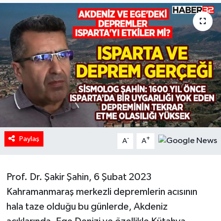
HABERDE İNSAN
İlginç
KÜLTÜR SANAT
MAGAZİN
Oyun
Paylaş
-
+
A
A
POLİTİKA
RESMİ İLANLAR
Prof. Dr. Şakir Şahin, 6 Şubat 2023
Kahramanmaraş merkezli depremlerin acısının
SAĞLIK
hala taze olduğu bu günlerde, Akdeniz
Spor