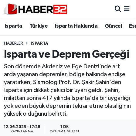
Isparta
Isparta Nöbetçi Eczaneler
Isparta
Türkiye
Isparta Hakkında
Güncel
Es
Isparta Hakkında
Isparta Hava Durumu
HABERLER
ISPARTA
Isparta ve Deprem Gerçeği
Esnaf Diyor ki;
Isparta Trafik Yoğunluk Haritası
Son dönemde Akdeniz ve Ege Denizi'nde art
ASAYİŞ
Süper Lig Puan Durumu ve Fikstür
arda yaşanan depremler, bölge halkında endişe
yaratırken, Sismolog Prof. Dr. Şakir Şahin'den
BİLİM VE TEKNOLOJİ
Tüm Manşetler
Isparta için dikkat çekici bir uyarı geldi. Şahin,
milattan sonra 417 yılında Isparta'da bir uygarlığı
EĞİTİM
Son Dakika Haberleri
yok eden büyük depremin tekrar etme olasılığının
yüksek olduğunu belirtti.
GENEL
Haber Arşivi
12.06.2025 - 17:28
1 DK
Güncel
YAYINLANMA
OKUNMA SÜRESI