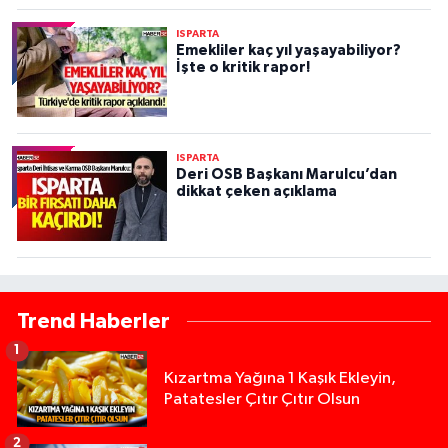
ISPARTA
Emekliler kaç yıl yaşayabiliyor?
İşte o kritik rapor!
ISPARTA
Deri OSB Başkanı Marulcu’dan
dikkat çeken açıklama
Trend Haberler
1
Kızartma Yağına 1 Kaşık Ekleyin,
Patatesler Çıtır Çıtır Olsun
2