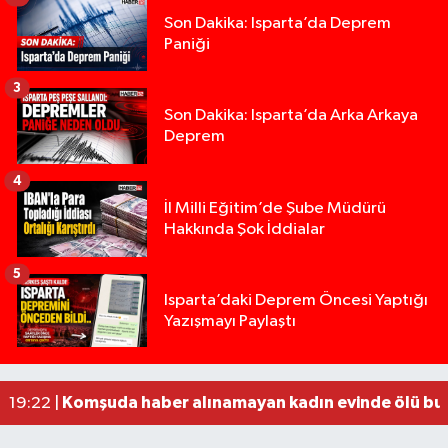
Son Dakika: Isparta’da Deprem
Paniği
3
Son Dakika: Isparta’da Arka Arkaya
Deprem
4
İl Milli Eğitim’de Şube Müdürü
Hakkında Şok İddialar
5
Yığılca'da kardeşler arasındaki silahlı kavgada 
13:00 |
Isparta’daki Deprem Öncesi Yaptığı
Yazışmayı Paylaştı
Tur teknesi çalışanlarının birbirine girdiği kavga
12:48 |
MOTOSİKLETLE ÇARPIŞAN OTOMOBİL GÜL HEYKE
02:26 |
Alzheimer Hastası Adamdan Saatlerdir Haber A
20:12 |
Komşuda haber alınamayan kadın evinde ölü bu
19:22 |