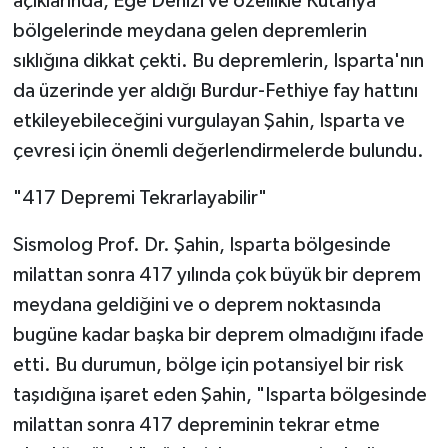
açıklarında, Ege Denizi ve özellikle Kütahya
bölgelerinde meydana gelen depremlerin
Tarihi Yapılarımız
sıklığına dikkat çekti. Bu depremlerin, Isparta'nın
da üzerinde yer aldığı Burdur-Fethiye fay hattını
Teknoloji
etkileyebileceğini vurgulayan Şahin, Isparta ve
Türkiye
çevresi için önemli değerlendirmelerde bulundu.
"417 Depremi Tekrarlayabilir"
Yerel
Sismolog Prof. Dr. Şahin, Isparta bölgesinde
İletişim
milattan sonra 417 yılında çok büyük bir deprem
Künye
meydana geldiğini ve o deprem noktasında
bugüne kadar başka bir deprem olmadığını ifade
etti. Bu durumun, bölge için potansiyel bir risk
taşıdığına işaret eden Şahin, "Isparta bölgesinde
milattan sonra 417 depreminin tekrar etme