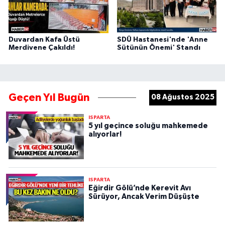
Duvardan Kafa Üstü
SDÜ Hastanesi'nde 'Anne
Merdivene Çakıldı!
Sütünün Önemi' Standı
Geçen Yıl Bugün
08 Ağustos 2025
ISPARTA
5 yıl geçince soluğu mahkemede
alıyorlar!
ISPARTA
Eğirdir Gölü’nde Kerevit Avı
Sürüyor, Ancak Verim Düşüşte