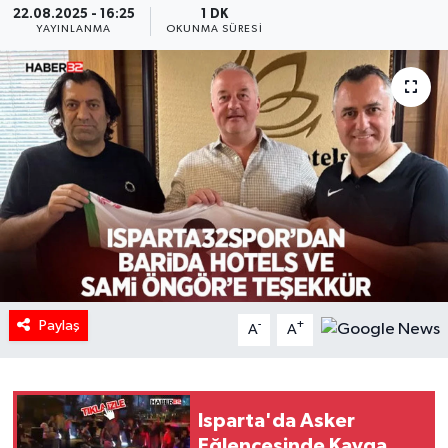
22.08.2025 - 16:25
1 DK
YAYINLANMA
OKUNMA SÜRESI
HABERDE İNSAN
İlginç
KÜLTÜR SANAT
MAGAZİN
Oyun
POLİTİKA
Paylaş
-
+
A
A
RESMİ İLANLAR
SAĞLIK
Isparta'da Asker
Spor
Eğlencesinde Kavga