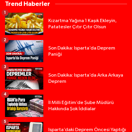
Trend Haberler
1
Kızartma Yağına 1 Kaşık Ekleyin,
Patatesler Çıtır Çıtır Olsun
2
Son Dakika: Isparta’da Deprem
Paniği
3
Son Dakika: Isparta’da Arka Arkaya
Deprem
4
İl Milli Eğitim’de Şube Müdürü
Hakkında Şok İddialar
5
Yığılca'da kardeşler arasındaki silahlı kavgada 
13:00 |
Isparta’daki Deprem Öncesi Yaptığı