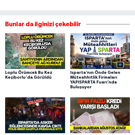
Bunlar da ilginizi çekebilir
Loplu Örümcek Bu Kez
Isparta’nın Önde Gelen
Keçiborlu'da Görüldü
Müteahhitlik Firmaları
YAPISPARTA Fuarı’nda
Buluşuyor