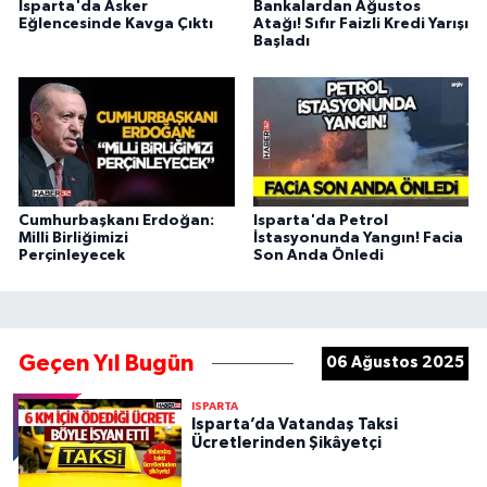
Isparta'da Asker
Bankalardan Ağustos
Eğlencesinde Kavga Çıktı
Atağı! Sıfır Faizli Kredi Yarışı
Başladı
Cumhurbaşkanı Erdoğan:
Isparta'da Petrol
Milli Birliğimizi
İstasyonunda Yangın! Facia
Perçinleyecek
Son Anda Önledi
Geçen Yıl Bugün
06 Ağustos 2025
ISPARTA
Isparta’da Vatandaş Taksi
Ücretlerinden Şikâyetçi