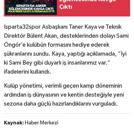
Çıktı
Tarihi Yapılarımız
Isparta32spor Asbaşkanı Taner Kaya ve Teknik
Teknoloji
Direktör Bülent Akan, desteklerinden dolayı Sami
Öngör’e kulübün formasını hediye ederek
Türkiye
şükranlarını sundu. Kaya, yaptığı açıklamada, “İyi
Yerel
ki Sami Bey gibi duyarlı iş insanlarımız var.”
ifadelerini kullandı.
İletişim
Kulüp yönetimi, verimli geçen kamp döneminin
Künye
ardından iş dünyasının ve kentin desteğiyle yeni
sezona daha güçlü hazırlandıklarını vurguladı.
Kaynak:
Haber Merkezi