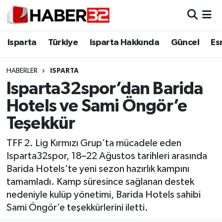
Isparta
Isparta Nöbetçi Eczaneler
Isparta
Türkiye
Isparta Hakkında
Güncel
Es
Isparta Hakkında
Isparta Hava Durumu
HABERLER
ISPARTA
Isparta32spor’dan Barida
Esnaf Diyor ki;
Isparta Trafik Yoğunluk Haritası
Hotels ve Sami Öngör’e
ASAYİŞ
Süper Lig Puan Durumu ve Fikstür
Teşekkür
BİLİM VE TEKNOLOJİ
Tüm Manşetler
TFF 2. Lig Kırmızı Grup’ta mücadele eden
Isparta32spor, 18–22 Ağustos tarihleri arasında
EĞİTİM
Son Dakika Haberleri
Barida Hotels’te yeni sezon hazırlık kampını
tamamladı. Kamp süresince sağlanan destek
GENEL
Haber Arşivi
nedeniyle kulüp yönetimi, Barida Hotels sahibi
Sami Öngör’e teşekkürlerini iletti.
Güncel