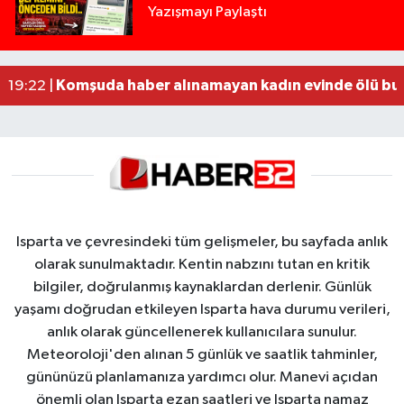
Yazışmayı Paylaştı
Tur teknesi çalışanlarının birbirine girdiği kavga
12:48 |
MOTOSİKLETLE ÇARPIŞAN OTOMOBİL GÜL HEYKE
02:26 |
Alzheimer Hastası Adamdan Saatlerdir Haber A
20:12 |
Komşuda haber alınamayan kadın evinde ölü bu
19:22 |
Isparta ve çevresindeki tüm gelişmeler, bu sayfada anlık
olarak sunulmaktadır. Kentin nabzını tutan en kritik
bilgiler, doğrulanmış kaynaklardan derlenir. Günlük
yaşamı doğrudan etkileyen Isparta hava durumu verileri,
anlık olarak güncellenerek kullanıcılara sunulur.
Meteoroloji'den alınan 5 günlük ve saatlik tahminler,
gününüzü planlamanıza yardımcı olur. Manevi açıdan
önemli olan Isparta ezan saatleri ve Isparta namaz