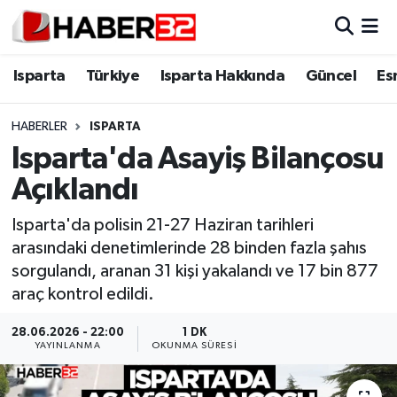
Isparta
Isparta Nöbetçi Eczaneler
Isparta
Türkiye
Isparta Hakkında
Güncel
Es
Isparta Hakkında
Isparta Hava Durumu
HABERLER
ISPARTA
Isparta'da Asayiş Bilançosu
Esnaf Diyor ki;
Isparta Trafik Yoğunluk Haritası
Açıklandı
ASAYİŞ
Süper Lig Puan Durumu ve Fikstür
Isparta'da polisin 21-27 Haziran tarihleri
arasındaki denetimlerinde 28 binden fazla şahıs
BİLİM VE TEKNOLOJİ
Tüm Manşetler
sorgulandı, aranan 31 kişi yakalandı ve 17 bin 877
araç kontrol edildi.
EĞİTİM
Son Dakika Haberleri
28.06.2026 - 22:00
1 DK
GENEL
Haber Arşivi
YAYINLANMA
OKUNMA SÜRESI
Güncel