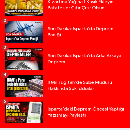
Kızartma Yağına 1 Kaşık Ekleyin,
Patatesler Çıtır Çıtır Olsun
2
Son Dakika: Isparta’da Deprem
Paniği
3
Son Dakika: Isparta’da Arka Arkaya
Deprem
4
İl Milli Eğitim’de Şube Müdürü
Hakkında Şok İddialar
5
Yığılca'da kardeşler arasındaki silahlı kavgada 
13:00 |
Isparta’daki Deprem Öncesi Yaptığı
Yazışmayı Paylaştı
Tur teknesi çalışanlarının birbirine girdiği kavga
12:48 |
MOTOSİKLETLE ÇARPIŞAN OTOMOBİL GÜL HEYKE
02:26 |