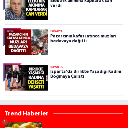
Elektrik akımına kapılarak can
verdi
ISPARTA
Pazarcının kafası atınca muzları
bedavaya dağıttı
ISPARTA
Isparta'da Birlikte Yaşadığı Kadını
Boğmaya Çalıştı
Trend Haberler
1