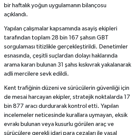
bir haftalık yoğun uygulamanın bilançosu
açıklandı.
Tarihi Yapılarımız
Yapılan çalışmalar kapsamında asayiş ekipleri
Teknoloji
tarafından toplam 28 bin 167 şahsın GBT
Türkiye
sorgulaması titizlikle gerçekleştirildi. Denetimler
esnasında, çeşitli suçlardan dolayı haklarında
Yerel
arama kararı bulunan 31 şahıs kıskıvrak yakalanarak
adli mercilere sevk edildi.
İletişim
Kent trafiğinin düzeni ve sürücülerin güvenliği için
Künye
de mesai harcayan ekipler, stratejik noktalarda 17
bin 877 aracı durdurarak kontrol etti. Yapılan
incelemeler neticesinde kurallara uymayan, eksik
evrakı bulunan veya kusurlu görülen araç ve
sürücülere gerekli idari para cezaları ile yasal