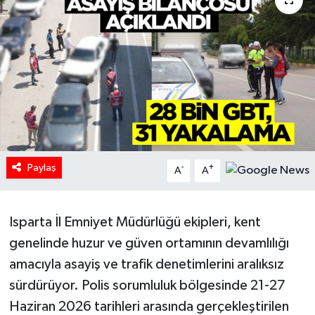
HABERDE İNSAN
İlginç
KÜLTÜR SANAT
MAGAZİN
Paylaş
Oyun
-
+
A
A
POLİTİKA
Isparta İl Emniyet Müdürlüğü ekipleri, kent
RESMİ İLANLAR
genelinde huzur ve güven ortamının devamlılığı
amacıyla asayiş ve trafik denetimlerini aralıksız
SAĞLIK
sürdürüyor. Polis sorumluluk bölgesinde 21-27
Haziran 2026 tarihleri arasında gerçekleştirilen
Spor