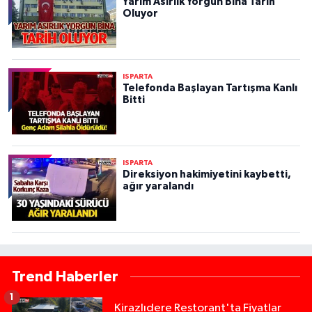
Yarım Asırlık Yorgun Bina Tarih
Oluyor
ISPARTA
Telefonda Başlayan Tartışma Kanlı
Bitti
ISPARTA
Direksiyon hakimiyetini kaybetti,
ağır yaralandı
Trend Haberler
1
Kirazlıdere Restorant'ta Fiyatlar