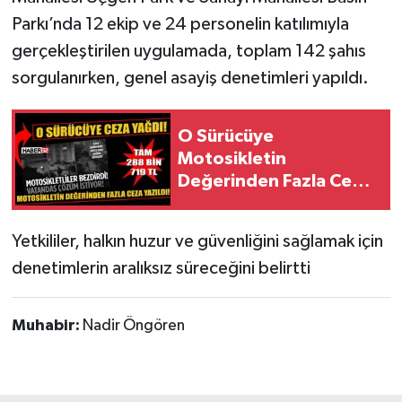
Parkı’nda 12 ekip ve 24 personelin katılımıyla
Tarihi Yapılarımız
gerçekleştirilen uygulamada, toplam 142 şahıs
sorgulanırken, genel asayiş denetimleri yapıldı.
Teknoloji
Türkiye
O Sürücüye
Motosikletin
Yerel
Değerinden Fazla Ceza
Yazıldı!
İletişim
Yetkililer, halkın huzur ve güvenliğini sağlamak için
denetimlerin aralıksız süreceğini belirtti
Künye
Muhabir:
Nadir Öngören