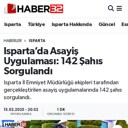
Isparta
Isparta Nöbetçi Eczaneler
Isparta
Türkiye
Isparta Hakkında
Güncel
Es
Isparta Hakkında
Isparta Hava Durumu
HABERLER
ISPARTA
Isparta’da Asayiş
Esnaf Diyor ki;
Isparta Trafik Yoğunluk Haritası
Uygulaması: 142 Şahıs
ASAYİŞ
Süper Lig Puan Durumu ve Fikstür
Sorgulandı
BİLİM VE TEKNOLOJİ
Tüm Manşetler
Isparta İl Emniyet Müdürlüğü ekipleri tarafından
gerçekleştirilen asayiş uygulamalarında 142 şahıs
EĞİTİM
Son Dakika Haberleri
sorgulandı.
GENEL
Haber Arşivi
15.02.2025 - 20:52
1 DK
YAYINLANMA
OKUNMA SÜRESI
Güncel