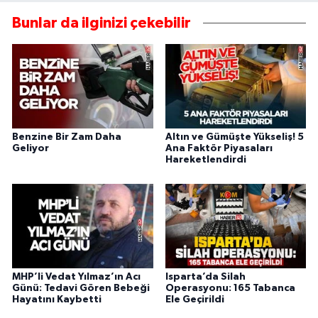
Bunlar da ilginizi çekebilir
Benzine Bir Zam Daha
Altın ve Gümüşte Yükseliş! 5
Geliyor
Ana Faktör Piyasaları
Hareketlendirdi
MHP’li Vedat Yılmaz’ın Acı
Isparta’da Silah
Günü: Tedavi Gören Bebeği
Operasyonu: 165 Tabanca
Hayatını Kaybetti
Ele Geçirildi