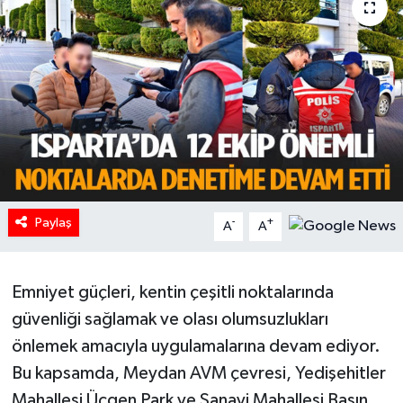
HABERDE İNSAN
İlginç
KÜLTÜR SANAT
MAGAZİN
Oyun
Paylaş
-
+
A
A
POLİTİKA
Emniyet güçleri, kentin çeşitli noktalarında
RESMİ İLANLAR
güvenliği sağlamak ve olası olumsuzlukları
önlemek amacıyla uygulamalarına devam ediyor.
SAĞLIK
Bu kapsamda, Meydan AVM çevresi, Yedişehitler
Mahallesi Üçgen Park ve Sanayi Mahallesi Basın
Spor