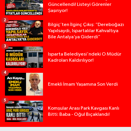
Güncellendi! Listeyi Görenler
Şaşırıyor!
2
Bilgiç’ten İlginç Çıkış: “Dereboğazı
Yapılsaydı, Ispartalılar Kahvaltıya
Bile Antalya’ya Giderdi”
3
Isparta Belediyesi'ndeki O Müdür
Kadroları Kaldırılıyor!
4
Emekli İmam Yaşamına Son Verdi
5
Isparta’da Silah Operasyonu: 165 Tabanca Ele Ge
19:36 |
Komşular Arası Park Kavgası Kanlı
Bitti: Baba - Oğul Bıçaklandı!
Anız Yangını Kazaya Neden Oldu: 13 Araç Birbirin
17:18 |
Alevlere Teslim Olan Gecekondu Kullanılamaz H
17:08 |
Alevlere teslim olan gecekondu kullanılamaz hal
13:48 |