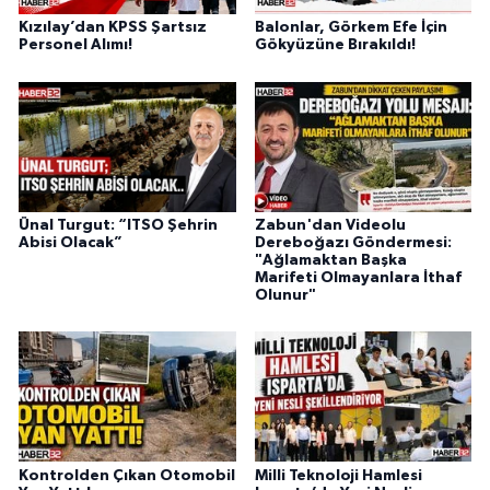
Kızılay’dan KPSS Şartsız
Balonlar, Görkem Efe İçin
Personel Alımı!
Gökyüzüne Bırakıldı!
Ünal Turgut: “ITSO Şehrin
Zabun'dan Videolu
Abisi Olacak”
Dereboğazı Göndermesi:
"Ağlamaktan Başka
Marifeti Olmayanlara İthaf
Olunur"
Kontrolden Çıkan Otomobil
Milli Teknoloji Hamlesi