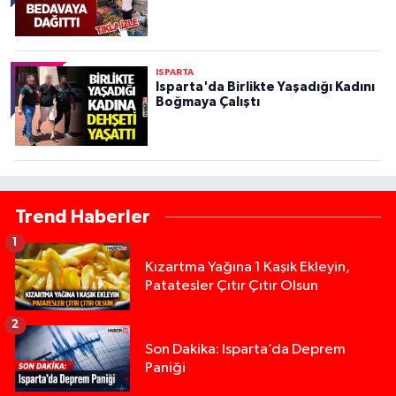
ISPARTA
Isparta'da Birlikte Yaşadığı Kadını
Boğmaya Çalıştı
Trend Haberler
1
Kızartma Yağına 1 Kaşık Ekleyin,
Patatesler Çıtır Çıtır Olsun
2
Son Dakika: Isparta’da Deprem
Paniği