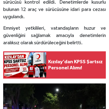
sürücüsü kontrol edildi. Denetimlerde kusurlu
bulunan 12 araç ve sürücüsüne idari para cezası
Tarihi Yapılarımız
uygulandı.
Teknoloji
Emniyet yetkilileri, vatandaşların huzur ve
güvenliğini sağlamak amacıyla denetimlerin
Türkiye
aralıksız olarak sürdürüleceğini belirtti.
Yerel
İletişim
Kızılay’dan KPSS Şartsız
Personel Alımı!
Künye