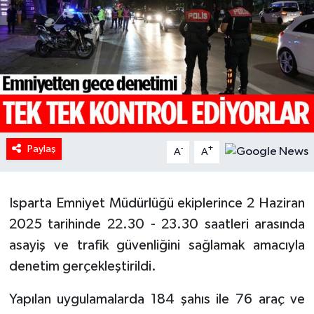
HABERDE İNSAN
İlginç
KÜLTÜR SANAT
MAGAZİN
Paylaş
-
+
A
A
Oyun
Isparta Emniyet Müdürlüğü ekiplerince 2 Haziran
POLİTİKA
2025 tarihinde 22.30 - 23.30 saatleri arasında
RESMİ İLANLAR
asayiş ve trafik güvenliğini sağlamak amacıyla
denetim gerçekleştirildi.
SAĞLIK
Yapılan uygulamalarda 184 şahıs ile 76 araç ve
Spor