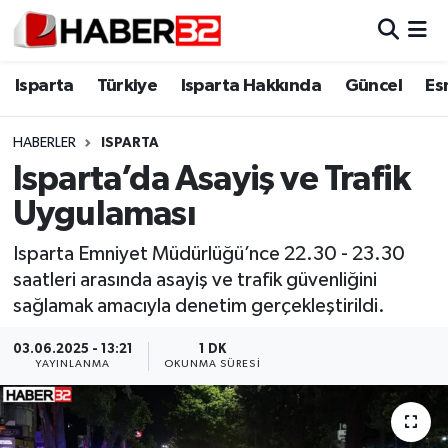
Isparta
Isparta Nöbetçi Eczaneler
Isparta
Türkiye
Isparta Hakkında
Güncel
Es
Isparta Hakkında
Isparta Hava Durumu
HABERLER
ISPARTA
Isparta’da Asayiş ve Trafik
Esnaf Diyor ki;
Isparta Trafik Yoğunluk Haritası
Uygulaması
ASAYİŞ
Süper Lig Puan Durumu ve Fikstür
Isparta Emniyet Müdürlüğü’nce 22.30 - 23.30
saatleri arasında asayiş ve trafik güvenliğini
BİLİM VE TEKNOLOJİ
Tüm Manşetler
sağlamak amacıyla denetim gerçekleştirildi.
EĞİTİM
Son Dakika Haberleri
03.06.2025 - 13:21
1 DK
YAYINLANMA
OKUNMA SÜRESI
GENEL
Haber Arşivi
Güncel