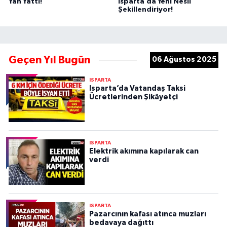
Yan Yattı!
Isparta’da Yeni Nesli
Şekillendiriyor!
Geçen Yıl Bugün
06 Ağustos 2025
ISPARTA
Isparta’da Vatandaş Taksi
Ücretlerinden Şikâyetçi
ISPARTA
Elektrik akımına kapılarak can
verdi
ISPARTA
Pazarcının kafası atınca muzları
bedavaya dağıttı