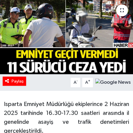
HABERDE İNSAN
İlginç
KÜLTÜR SANAT
MAGAZİN
Oyun
Paylaş
-
+
A
A
POLİTİKA
RESMİ İLANLAR
Isparta Emniyet Müdürlüğü ekiplerince 2 Haziran
2025 tarihinde 16.30-17.30 saatleri arasında il
SAĞLIK
genelinde asayiş ve trafik denetimleri
gerçekleştirildi.
Spor