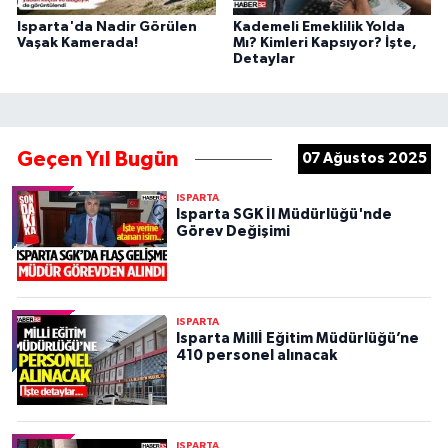
Isparta'da Nadir Görülen
Kademeli Emeklilik Yolda
Vaşak Kamerada!
Mı? Kimleri Kapsıyor? İşte,
Detaylar
Geçen Yıl Bugün
07 Ağustos 2025
ISPARTA
Isparta SGK İl Müdürlüğü'nde
Görev Değişimi
ISPARTA
Isparta Millİ Eğitim Müdürlüğü’ne
410 personel alınacak
ISPARTA