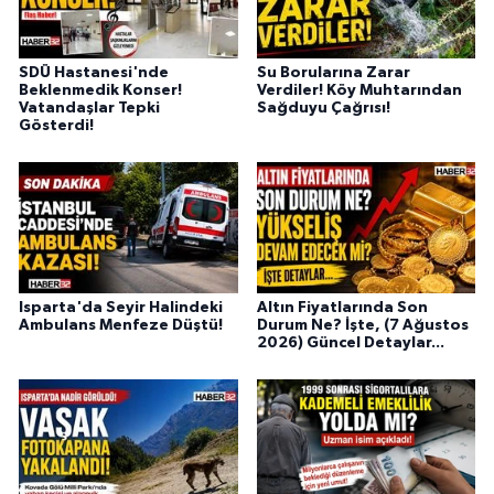
SDÜ Hastanesi'nde
Su Borularına Zarar
Beklenmedik Konser!
Verdiler! Köy Muhtarından
Vatandaşlar Tepki
Sağduyu Çağrısı!
Gösterdi!
Isparta'da Seyir Halindeki
Altın Fiyatlarında Son
Ambulans Menfeze Düştü!
Durum Ne? İşte, (7 Ağustos
2026) Güncel Detaylar...