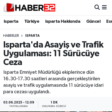
Isparta
Isparta Nöbetçi Eczaneler
Isparta
Türkiye
Isparta Hakkında
Güncel
Es
Isparta Hakkında
Isparta Hava Durumu
HABERLER
ISPARTA
Isparta'da Asayiş ve Trafik
Esnaf Diyor ki;
Isparta Trafik Yoğunluk Haritası
Uygulaması: 11 Sürücüye
ASAYİŞ
Süper Lig Puan Durumu ve Fikstür
Ceza
BİLİM VE TEKNOLOJİ
Tüm Manşetler
Isparta Emniyet Müdürlüğü ekiplerince dün
16.30-17.30 saatleri arasında gerçekleştirilen
EĞİTİM
Son Dakika Haberleri
asayiş ve trafik uygulamasında 11 sürücüye idari
para cezası uygulandı.
GENEL
Haber Arşivi
03.06.2025 - 12:09
1 DK
YAYINLANMA
OKUNMA SÜRESI
Güncel