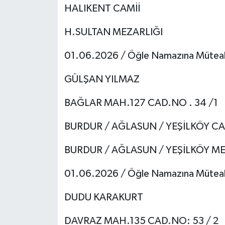
HALIKENT CAMİİ
Tarihi Yapılarımız
H.SULTAN MEZARLIĞI
Teknoloji
01.06.2026 / Öğle Namazına Mütea
Türkiye
GÜLŞAN YILMAZ
Yerel
BAĞLAR MAH.127 CAD.NO . 34 /1
BURDUR / AĞLASUN / YEŞİLKÖY CA
İletişim
BURDUR / AĞLASUN / YEŞİLKÖY ME
Künye
01.06.2026 / Öğle Namazına Mütea
DUDU KARAKURT
DAVRAZ MAH.135 CAD.NO: 53 / 2