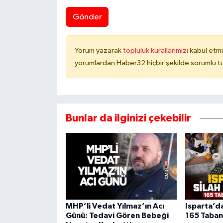
Gönder
Yorum yazarak
topluluk kurallarımızı
kabul etmi
yorumlardan Haber32 hiçbir şekilde sorumlu t
Bunlar da ilginizi çekebilir
MHP’li Vedat Yılmaz’ın Acı
Isparta’d
Günü: Tedavi Gören Bebeği
165 Tabanc