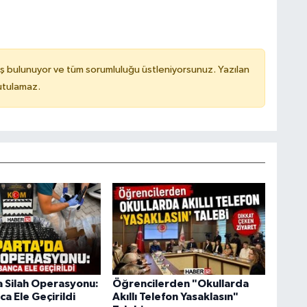
ş bulunuyor ve tüm sorumluluğu üstleniyorsunuz. Yazılan
utulamaz.
a Silah Operasyonu:
Öğrencilerden "Okullarda
a Ele Geçirildi
Akıllı Telefon Yasaklasın"