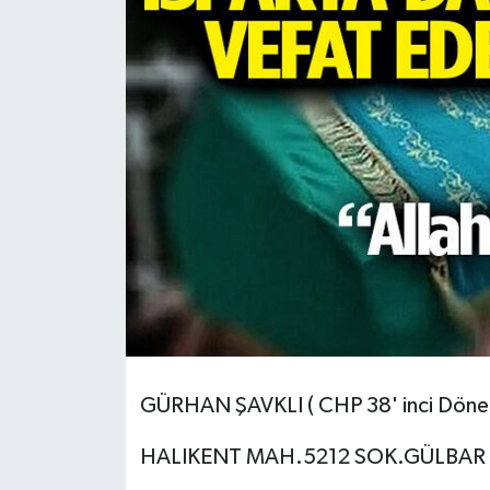
HABERDE İNSAN
İlginç
KÜLTÜR SANAT
MAGAZİN
Oyun
POLİTİKA
RESMİ İLANLAR
GÜRHAN ŞAVKLI ( CHP 38' inci Dönen İ
SAĞLIK
HALIKENT MAH.5212 SOK.GÜLBAR Sİ
Spor