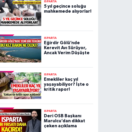
ISPARTA
5 yıl geçince soluğu
mahkemede alıyorlar!
ISPARTA
Eğirdir Gölü’nde
Kerevit Avı Sürüyor,
Ancak Verim Düşüşte
ISPARTA
Emekliler kaç yıl
yaşayabiliyor? İşte o
kritik rapor!
ISPARTA
Deri OSB Başkanı
Marulcu’dan dikkat
çeken açıklama