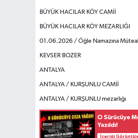
BÜYÜK HACILAR KÖY CAMİİ
BÜYÜK HACILAR KÖY MEZARLIĞI
01.06.2026 / Öğle Namazına Mütea
KEVSER BOZER
ANTALYA
ANTALYA / KURŞUNLU CAMİİ
ANTALYA / KURŞUNLU mezarlığı
O Sürücüye Mo
Yazıldı!
İçeriği Görüntül