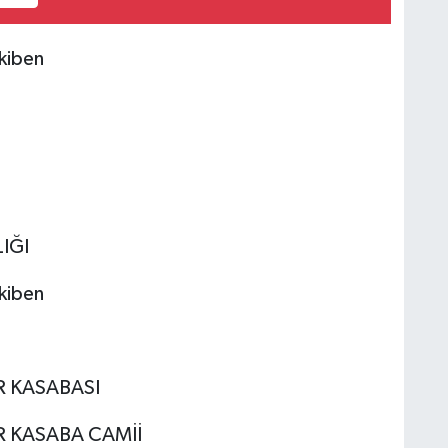
kiben
IĞI
kiben
R KASABASI
 KASABA CAMİİ