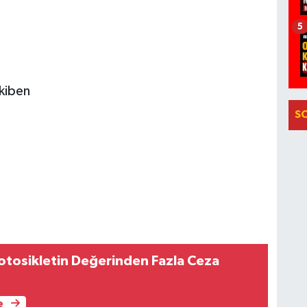
5
kiben
S
tosikletin Değerinden Fazla Ceza
e