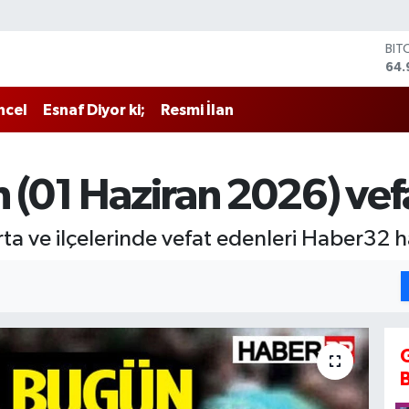
DO
47,
EU
55,
ncel
Esnaf Diyor ki;
Resmi İlan
STE
64,
GRA
666
 (01 Haziran 2026) vef
BİS
13.
BIT
ta ve ilçelerinde vefat edenleri Haber32 ha
64.