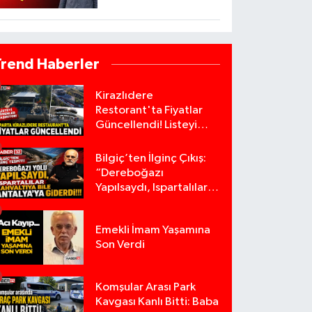
Trend Haberler
Kirazlıdere
Restorant'ta Fiyatlar
Güncellendi! Listeyi
Görenler Şaşırıyor!
Bilgiç’ten İlginç Çıkış:
“Dereboğazı
Yapılsaydı, Ispartalılar
Kahvaltıya Bile
Antalya’ya Giderdi”
Emekli İmam Yaşamına
Son Verdi
Komşular Arası Park
Kavgası Kanlı Bitti: Baba