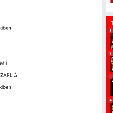
kiben
1
2
Mİİ
ZARLIĞI
3
kiben
4