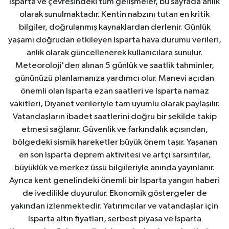
Isparta ve çevresindeki tüm gelişmeler, bu sayfada anlık
olarak sunulmaktadır. Kentin nabzını tutan en kritik
bilgiler, doğrulanmış kaynaklardan derlenir. Günlük
yaşamı doğrudan etkileyen Isparta hava durumu verileri,
anlık olarak güncellenerek kullanıcılara sunulur.
Meteoroloji'den alınan 5 günlük ve saatlik tahminler,
gününüzü planlamanıza yardımcı olur. Manevi açıdan
önemli olan Isparta ezan saatleri ve Isparta namaz
vakitleri, Diyanet verileriyle tam uyumlu olarak paylaşılır.
Vatandaşların ibadet saatlerini doğru bir şekilde takip
etmesi sağlanır. Güvenlik ve farkındalık açısından,
bölgedeki sismik hareketler büyük önem taşır. Yaşanan
en son Isparta deprem aktivitesi ve artçı sarsıntılar,
büyüklük ve merkez üssü bilgileriyle anında yayınlanır.
Ayrıca kent genelindeki önemli bir Isparta yangın haberi
de ivedilikle duyurulur. Ekonomik göstergeler de
yakından izlenmektedir. Yatırımcılar ve vatandaşlar için
Isparta altın fiyatları, serbest piyasa ve Isparta