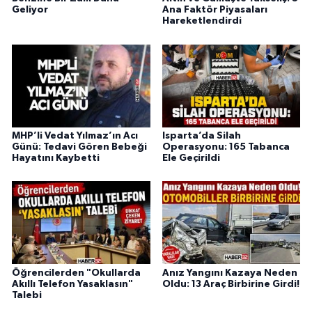
Geliyor
Ana Faktör Piyasaları
Hareketlendirdi
MHP’li Vedat Yılmaz’ın Acı
Isparta’da Silah
Günü: Tedavi Gören Bebeği
Operasyonu: 165 Tabanca
Hayatını Kaybetti
Ele Geçirildi
Öğrencilerden "Okullarda
Anız Yangını Kazaya Neden
Akıllı Telefon Yasaklasın"
Oldu: 13 Araç Birbirine Girdi!
Talebi