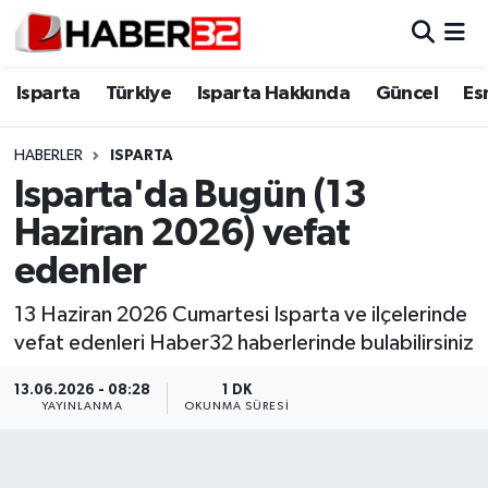
Isparta
Isparta Nöbetçi Eczaneler
Isparta
Türkiye
Isparta Hakkında
Güncel
Es
Isparta Hakkında
Isparta Hava Durumu
HABERLER
ISPARTA
Isparta'da Bugün (13
Esnaf Diyor ki;
Isparta Trafik Yoğunluk Haritası
Haziran 2026) vefat
ASAYİŞ
Süper Lig Puan Durumu ve Fikstür
edenler
BİLİM VE TEKNOLOJİ
Tüm Manşetler
13 Haziran 2026 Cumartesi Isparta ve ilçelerinde
vefat edenleri Haber32 haberlerinde bulabilirsiniz
EĞİTİM
Son Dakika Haberleri
13.06.2026 - 08:28
1 DK
YAYINLANMA
OKUNMA SÜRESI
GENEL
Haber Arşivi
Güncel