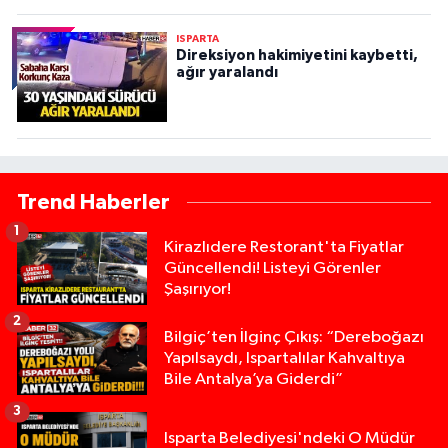
ISPARTA
Direksiyon hakimiyetini kaybetti,
ağır yaralandı
Trend Haberler
1
Kirazlıdere Restorant'ta Fiyatlar
Güncellendi! Listeyi Görenler
Şaşırıyor!
2
Bilgiç’ten İlginç Çıkış: “Dereboğazı
Yapılsaydı, Ispartalılar Kahvaltıya
Bile Antalya’ya Giderdi”
3
Isparta Belediyesi'ndeki O Müdür