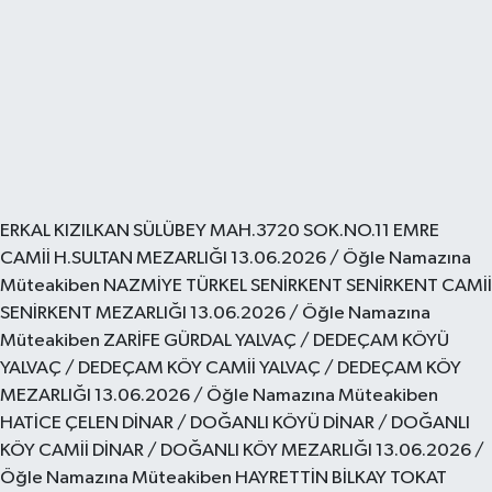
HABERDE İNSAN
İlginç
KÜLTÜR SANAT
MAGAZİN
ERKAL KIZILKAN SÜLÜBEY MAH.3720 SOK.NO.11 EMRE
CAMİİ H.SULTAN MEZARLIĞI 13.06.2026 / Öğle Namazına
Oyun
Müteakiben NAZMİYE TÜRKEL SENİRKENT SENİRKENT CAMİİ
SENİRKENT MEZARLIĞI 13.06.2026 / Öğle Namazına
POLİTİKA
Müteakiben ZARİFE GÜRDAL YALVAÇ / DEDEÇAM KÖYÜ
YALVAÇ / DEDEÇAM KÖY CAMİİ YALVAÇ / DEDEÇAM KÖY
RESMİ İLANLAR
MEZARLIĞI 13.06.2026 / Öğle Namazına Müteakiben
HATİCE ÇELEN DİNAR / DOĞANLI KÖYÜ DİNAR / DOĞANLI
SAĞLIK
KÖY CAMİİ DİNAR / DOĞANLI KÖY MEZARLIĞI 13.06.2026 /
Öğle Namazına Müteakiben HAYRETTİN BİLKAY TOKAT
Spor