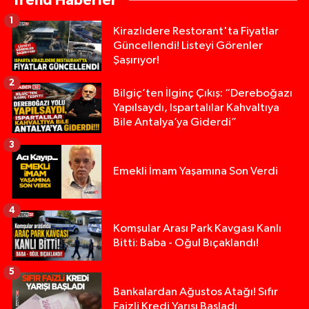
Trend Haberler
1
Kirazlıdere Restorant'ta Fiyatlar
Güncellendi! Listeyi Görenler
Şaşırıyor!
2
Bilgiç’ten İlginç Çıkış: “Dereboğazı
Yapılsaydı, Ispartalılar Kahvaltıya
Bile Antalya’ya Giderdi”
3
Emekli İmam Yaşamına Son Verdi
4
Komşular Arası Park Kavgası Kanlı
Bitti: Baba - Oğul Bıçaklandı!
5
Anız Yangını Kazaya Neden Oldu: 13 Araç Birbirin
17:18 |
Bankalardan Ağustos Atağı! Sıfır
Faizli Kredi Yarışı Başladı
Alevlere Teslim Olan Gecekondu Kullanılamaz H