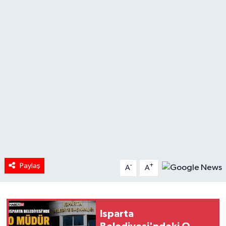
HABERDE İNSAN
İlginç
KÜLTÜR SANAT
MAGAZİN
Oyun
POLİTİKA
Paylaş
-
+
A
A
RESMİ İLANLAR
SAĞLIK
Isparta
Spor