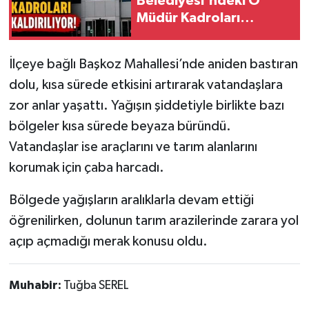
Belediyesi'ndeki O
Müdür Kadroları
Tarihi Yapılarımız
Kaldırılıyor!
İlçeye bağlı Başkoz Mahallesi’nde aniden bastıran
Teknoloji
dolu, kısa sürede etkisini artırarak vatandaşlara
Türkiye
zor anlar yaşattı. Yağışın şiddetiyle birlikte bazı
bölgeler kısa sürede beyaza büründü.
Yerel
Vatandaşlar ise araçlarını ve tarım alanlarını
korumak için çaba harcadı.
İletişim
Bölgede yağışların aralıklarla devam ettiği
Künye
öğrenilirken, dolunun tarım arazilerinde zarara yol
açıp açmadığı merak konusu oldu.
Muhabir:
Tuğba SEREL