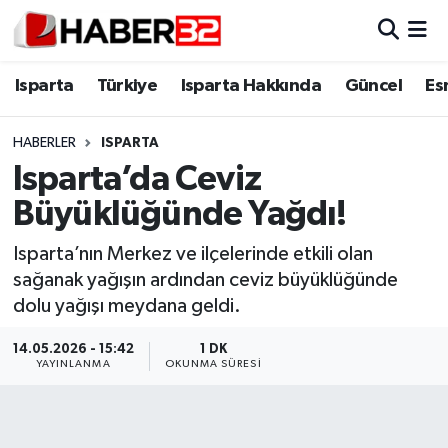
Isparta
Isparta Nöbetçi Eczaneler
Isparta
Türkiye
Isparta Hakkında
Güncel
Es
Isparta Hakkında
Isparta Hava Durumu
HABERLER
ISPARTA
Isparta’da Ceviz
Esnaf Diyor ki;
Isparta Trafik Yoğunluk Haritası
Büyüklüğünde Yağdı!
ASAYİŞ
Süper Lig Puan Durumu ve Fikstür
Isparta’nın Merkez ve ilçelerinde etkili olan
sağanak yağışın ardından ceviz büyüklüğünde
BİLİM VE TEKNOLOJİ
Tüm Manşetler
dolu yağışı meydana geldi.
EĞİTİM
Son Dakika Haberleri
14.05.2026 - 15:42
1 DK
YAYINLANMA
OKUNMA SÜRESI
GENEL
Haber Arşivi
Güncel