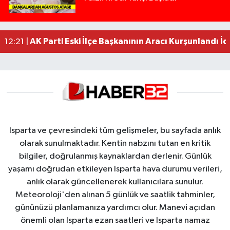
17:08 |
Yolcu Otobüsüyle Minibüsün Çarpıştığı Kaza K
13:46 |
Faili meçhul 2 cinayet daha aydınlatıldı
13:19 |
AK Parti Eski İlçe Başkanının Aracı Kurşunlandı İd
12:21 |
Isparta ve çevresindeki tüm gelişmeler, bu sayfada anlık
olarak sunulmaktadır. Kentin nabzını tutan en kritik
bilgiler, doğrulanmış kaynaklardan derlenir. Günlük
yaşamı doğrudan etkileyen Isparta hava durumu verileri,
anlık olarak güncellenerek kullanıcılara sunulur.
Meteoroloji'den alınan 5 günlük ve saatlik tahminler,
gününüzü planlamanıza yardımcı olur. Manevi açıdan
önemli olan Isparta ezan saatleri ve Isparta namaz