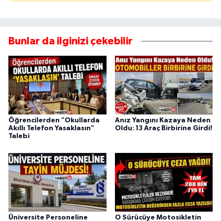
Bunlar da ilginizi çekebilir
Öğrencilerden "Okullarda
Anız Yangını Kazaya Neden
Akıllı Telefon Yasaklasın"
Oldu: 13 Araç Birbirine Girdi!
Talebi
Üniversite Personeline
O Sürücüye Motosikletin