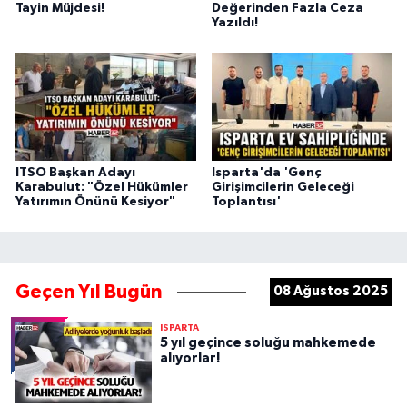
Tayin Müjdesi!
Değerinden Fazla Ceza
Yazıldı!
ITSO Başkan Adayı
Isparta'da 'Genç
Karabulut: "Özel Hükümler
Girişimcilerin Geleceği
Yatırımın Önünü Kesiyor"
Toplantısı'
Geçen Yıl Bugün
08 Ağustos 2025
ISPARTA
5 yıl geçince soluğu mahkemede
alıyorlar!