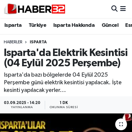
Isparta
Isparta Nöbetçi Eczaneler
Isparta
Türkiye
Isparta Hakkında
Güncel
Es
Isparta Hakkında
Isparta Hava Durumu
HABERLER
ISPARTA
Isparta'da Elektrik Kesintisi
Esnaf Diyor ki;
Isparta Trafik Yoğunluk Haritası
(04 Eylül 2025 Perşembe)
ASAYİŞ
Süper Lig Puan Durumu ve Fikstür
Isparta'da bazı bölgelerde 04 Eylül 2025
Perşembe günü elektrik kesintisi yapılacak. İşte
BİLİM VE TEKNOLOJİ
Tüm Manşetler
kesinti yapılacak yerler...
EĞİTİM
Son Dakika Haberleri
03.09.2025 - 14:20
1 DK
YAYINLANMA
OKUNMA SÜRESI
GENEL
Haber Arşivi
Güncel