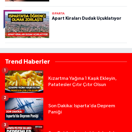
ISPARTA
Apart Kiraları Dudak Uçuklatıyor
Trend Haberler
1
Kızartma Yağına 1 Kaşık Ekleyin,
Patatesler Çıtır Çıtır Olsun
2
Son Dakika: Isparta’da Deprem
Paniği
3