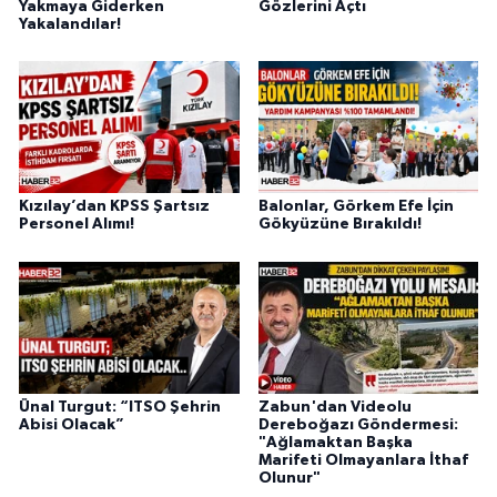
Yakmaya Giderken
Gözlerini Açtı
Yakalandılar!
Kızılay’dan KPSS Şartsız
Balonlar, Görkem Efe İçin
Personel Alımı!
Gökyüzüne Bırakıldı!
Ünal Turgut: “ITSO Şehrin
Zabun'dan Videolu
Abisi Olacak”
Dereboğazı Göndermesi:
"Ağlamaktan Başka
Marifeti Olmayanlara İthaf
Olunur"