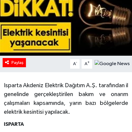
HABERDE İNSAN
İlginç
KÜLTÜR SANAT
MAGAZİN
Paylaş
-
+
A
A
Oyun
Isparta Akdeniz Elektrik Dağıtım A.Ş. tarafından il
POLİTİKA
genelinde gerçekleştirilen bakım ve onarım
RESMİ İLANLAR
çalışmaları kapsamında, yarın bazı bölgelerde
elektrik kesintisi yapılacak.
SAĞLIK
ISPARTA
Spor