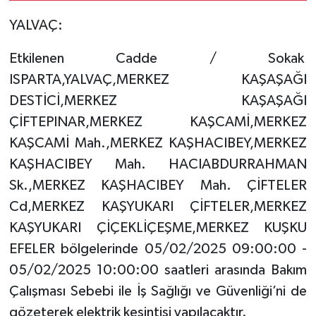
Marifeti Olmayanlara
YALVAÇ:
İthaf Olunur"
Etkilenen Cadde / Sokak
ISPARTA,YALVAÇ,MERKEZ KAŞAŞAĞI
DESTİCİ,MERKEZ KAŞAŞAĞI
ÇİFTEPINAR,MERKEZ KAŞCAMİ,MERKEZ
KAŞCAMİ Mah.,MERKEZ KAŞHACIBEY,MERKEZ
KAŞHACIBEY Mah. HACIABDURRAHMAN
Sk.,MERKEZ KAŞHACIBEY Mah. ÇİFTELER
Cd,MERKEZ KAŞYUKARI ÇİFTELER,MERKEZ
KAŞYUKARI ÇİÇEKLİÇEŞME,MERKEZ KUŞKU
EFELER bölgelerinde 05/02/2025 09:00:00 -
05/02/2025 10:00:00 saatleri arasında Bakım
Çalışması Sebebi ile İş Sağlığı ve Güvenliği’ni de
gözeterek elektrik kesintisi yapılacaktır.