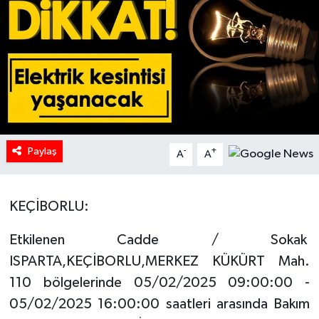
HABERDE İNSAN
İlginç
KÜLTÜR SANAT
MAGAZİN
Paylaş
-
+
A
A
Oyun
KEÇİBORLU:
POLİTİKA
Etkilenen Cadde / Sokak
RESMİ İLANLAR
ISPARTA,KEÇİBORLU,MERKEZ KÜKÜRT Mah.
SAĞLIK
110 bölgelerinde 05/02/2025 09:00:00 -
05/02/2025 16:00:00 saatleri arasında Bakım
Spor