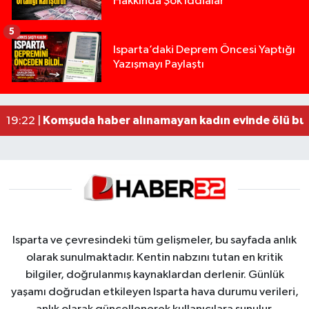
Hakkında Şok İddialar
5
Yığılca'da kardeşler arasındaki silahlı kavgada 
13:00 |
Isparta’daki Deprem Öncesi Yaptığı
Yazışmayı Paylaştı
Tur teknesi çalışanlarının birbirine girdiği kavga
12:48 |
MOTOSİKLETLE ÇARPIŞAN OTOMOBİL GÜL HEYKE
02:26 |
Alzheimer Hastası Adamdan Saatlerdir Haber A
20:12 |
Komşuda haber alınamayan kadın evinde ölü bu
19:22 |
Isparta ve çevresindeki tüm gelişmeler, bu sayfada anlık
olarak sunulmaktadır. Kentin nabzını tutan en kritik
bilgiler, doğrulanmış kaynaklardan derlenir. Günlük
yaşamı doğrudan etkileyen Isparta hava durumu verileri,