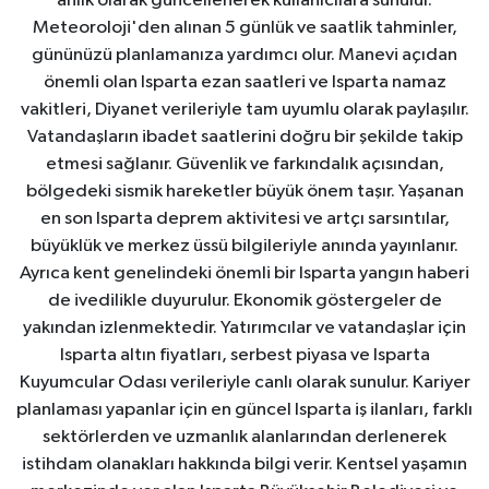
anlık olarak güncellenerek kullanıcılara sunulur.
Meteoroloji'den alınan 5 günlük ve saatlik tahminler,
gününüzü planlamanıza yardımcı olur. Manevi açıdan
önemli olan Isparta ezan saatleri ve Isparta namaz
vakitleri, Diyanet verileriyle tam uyumlu olarak paylaşılır.
Vatandaşların ibadet saatlerini doğru bir şekilde takip
etmesi sağlanır. Güvenlik ve farkındalık açısından,
bölgedeki sismik hareketler büyük önem taşır. Yaşanan
en son Isparta deprem aktivitesi ve artçı sarsıntılar,
büyüklük ve merkez üssü bilgileriyle anında yayınlanır.
Ayrıca kent genelindeki önemli bir Isparta yangın haberi
de ivedilikle duyurulur. Ekonomik göstergeler de
yakından izlenmektedir. Yatırımcılar ve vatandaşlar için
Isparta altın fiyatları, serbest piyasa ve Isparta
Kuyumcular Odası verileriyle canlı olarak sunulur. Kariyer
planlaması yapanlar için en güncel Isparta iş ilanları, farklı
sektörlerden ve uzmanlık alanlarından derlenerek
istihdam olanakları hakkında bilgi verir. Kentsel yaşamın