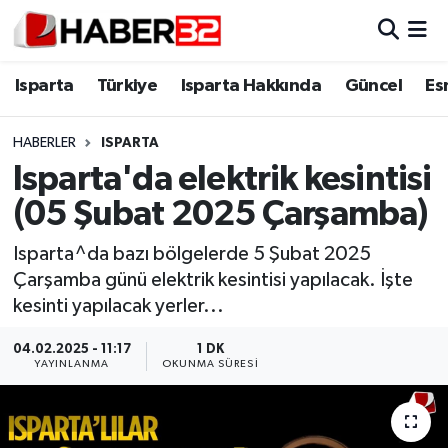
Isparta
Isparta Nöbetçi Eczaneler
Isparta
Türkiye
Isparta Hakkında
Güncel
Es
Isparta Hakkında
Isparta Hava Durumu
HABERLER
ISPARTA
Isparta'da elektrik kesintisi
Esnaf Diyor ki;
Isparta Trafik Yoğunluk Haritası
(05 Şubat 2025 Çarşamba)
ASAYİŞ
Süper Lig Puan Durumu ve Fikstür
Isparta^da bazı bölgelerde 5 Şubat 2025
Çarşamba günü elektrik kesintisi yapılacak. İşte
BİLİM VE TEKNOLOJİ
Tüm Manşetler
kesinti yapılacak yerler...
EĞİTİM
Son Dakika Haberleri
04.02.2025 - 11:17
1 DK
YAYINLANMA
OKUNMA SÜRESI
GENEL
Haber Arşivi
Güncel