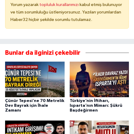
Yorum yazarak
topluluk kurallarımızı
kabul etmiş bulunuyor
ve tüm sorumluluğu üstleniyorsunuz. Yazılan yorumlardan
Haber32 hiçbir şekilde sorumlu tutulamaz.
Bunlar da ilginizi çekebilir
Çünür Tepesi’ne 70 Metrelik
Türkiye’nin İftiharı,
Dev Bayrak için İhale
Isparta’nın Mimarı: Şükrü
Zamanı
Başdeğirmen