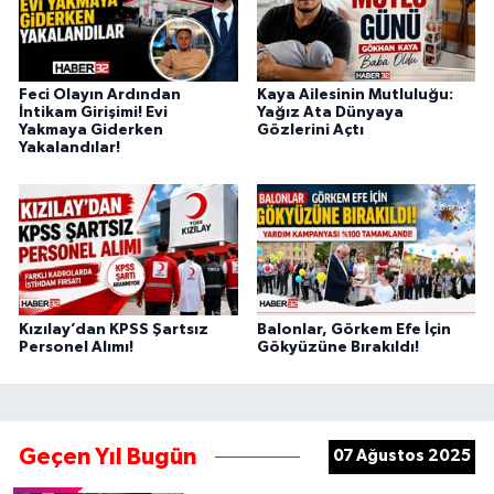
Feci Olayın Ardından
Kaya Ailesinin Mutluluğu:
İntikam Girişimi! Evi
Yağız Ata Dünyaya
Yakmaya Giderken
Gözlerini Açtı
Yakalandılar!
Kızılay’dan KPSS Şartsız
Balonlar, Görkem Efe İçin
Personel Alımı!
Gökyüzüne Bırakıldı!
Geçen Yıl Bugün
07 Ağustos 2025