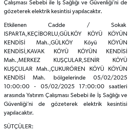
Çalışması Sebebi ile İş Sağlığı ve Güvenliği’ni de
gözeterek elektrik kesintisi yapılacaktır.
Tarihi Yapılarımız
Etkilenen Cadde / Sokak
Teknoloji
ISPARTA,KEÇİBORLU,GÜLKÖY KÖYÜ KÖYÜN
KENDİSİ Mah.,GÜLKÖY Köyü KÖYÜN
Türkiye
KENDİSİ,KAVAK KÖYÜ KÖYÜN KENDİSİ
Yerel
Mah.,MERKEZ KUŞÇULAR,SENİR KÖYÜ
KUŞÇULAR Mah.,ÇUKURÖREN KÖYÜ KÖYÜN
İletişim
KENDİSİ Mah. bölgelerinde 05/02/2025
10:00:00 - 05/02/2025 17:00:00 saatleri
Künye
arasında Yatırım Çalışması Sebebi ile İş Sağlığı ve
Güvenliği’ni de gözeterek elektrik kesintisi
yapılacaktır.
SÜTÇÜLER: