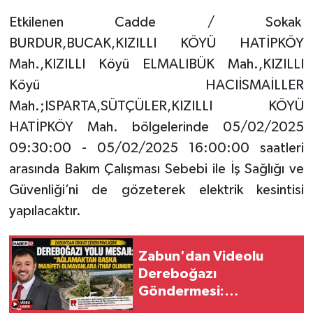
Etkilenen Cadde / Sokak
BURDUR,BUCAK,KIZILLI KÖYÜ HATİPKÖY
Mah.,KIZILLI Köyü ELMALIBÜK Mah.,KIZILLI
Köyü HACIİSMAİLLER
Mah.;ISPARTA,SÜTÇÜLER,KIZILLI KÖYÜ
HATİPKÖY Mah. bölgelerinde 05/02/2025
09:30:00 - 05/02/2025 16:00:00 saatleri
arasında Bakım Çalışması Sebebi ile İş Sağlığı ve
Güvenliği’ni de gözeterek elektrik kesintisi
yapılacaktır.
Zabun'dan Videolu
Dereboğazı
Göndermesi:
"Ağlamaktan Başka