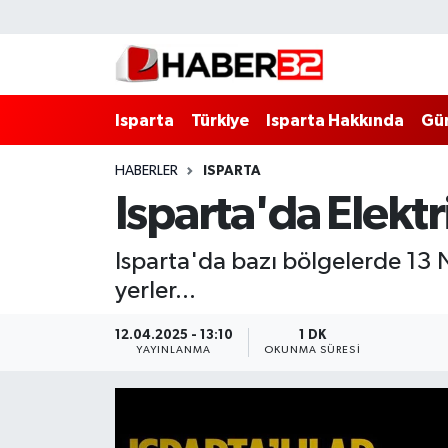
Isparta
Isparta Nöbetçi Eczaneler
Isparta
Türkiye
Isparta Hakkında
Gü
Isparta Hakkında
Isparta Hava Durumu
HABERLER
ISPARTA
Esnaf Diyor ki;
Isparta Trafik Yoğunluk Haritası
Isparta'da Elektr
ASAYİŞ
Süper Lig Puan Durumu ve Fikstür
Isparta'da bazı bölgelerde 13 Ni
BİLİM VE TEKNOLOJİ
Tüm Manşetler
yerler...
EĞİTİM
Son Dakika Haberleri
12.04.2025 - 13:10
1 DK
YAYINLANMA
OKUNMA SÜRESI
GENEL
Haber Arşivi
Güncel