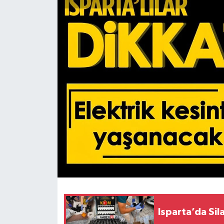
HABERDE İNSAN
İlginç
KÜLTÜR SANAT
MAGAZİN
Oyun
POLİTİKA
RESMİ İLANLAR
SAĞLIK
Isparta’da Si
Spor