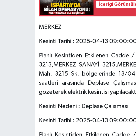
İçeriği Görüntül
Tarihi Yapılarımız
MERKEZ
Teknoloji
Kesinti Tarihi : 2025-04-13 09:00:0
Türkiye
Planlı Kesintiden Etkilenen Cadd
Yerel
3213,MERKEZ SANAYİ 3215,MERKE
Mah. 3215 Sk. bölgelerinde 13/
İletişim
saatleri arasında Deplase Çalışmas
gözeterek elektrik kesintisi yapılacakt
Künye
Kesinti Nedeni : Deplase Çalışması
Kesinti Tarihi : 2025-04-13 09:00:0
Planlı Kesintiden Etkilenen Cadd