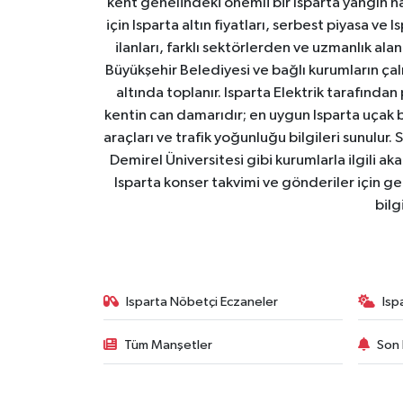
kent genelindeki önemli bir Isparta yangın h
için Isparta altın fiyatları, serbest piyasa ve
ilanları, farklı sektörlerden ve uzmanlık al
Büyükşehir Belediyesi ve bağlı kurumların çalışm
altında toplanır. Isparta Elektrik tarafından
kentin can damarıdır; en uygun Isparta uçak bile
araçları ve trafik yoğunluğu bilgileri sunulur.
Demirel Üniversitesi gibi kurumlarla ilgili ak
Isparta konser takvimi ve gönderiler için ger
bilg
Isparta Nöbetçi Eczaneler
Isp
Tüm Manşetler
Son 