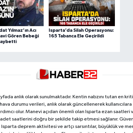
dat Yılmaz’ın Acı
Isparta’da Silah Operasyonu:
avi Gören Bebeği
165 Tabanca Ele Geçirildi
Kaybetti
yfada anlık olarak sunulmaktadır. Kentin nabzını tutan en kriti
va durumu verileri, anlık olarak güncellenerek kullanıcılara
dımcı olur. Manevi açıdan önemli olan Isparta ezan saatleri ve
badet saatlerini doğru bir şekilde takip etmesi sağlanır. Güven
sparta deprem aktivitesi ve artçı sarsıntılar, büyüklük ve merk