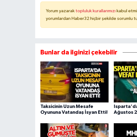
Yorum yazarak
topluluk kurallarımızı
kabul etmi
yorumlardan Haber32 hiçbir şekilde sorumlu t
Bunlar da ilginizi çekebilir
Taksicinin Uzun Mesafe
Isparta'd
Oyununa Vatandaş İsyan Etti!
Ağustos 2