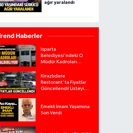
ağır yaralandı
Trend Haberler
Isparta
Belediyesi'ndeki O
Müdür Kadroları
Kaldırılıyor!
Kirazlıdere
Restorant'ta Fiyatlar
Güncellendi! Listeyi
Görenler Şaşırıyor!
Emekli İmam Yaşamına
Son Verdi