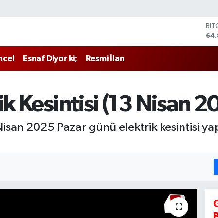
BIT
64.
DO
47,
ncel
Esnaf Diyor ki;
Resmi İlan
EU
55,
STE
64,
ik Kesintisi (13 Nisan 
GRA
66
BİS
san 2025 Pazar günü elektrik kesintisi yapı
13.