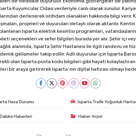
aberi de ivedilikle duyurulur. Ekonomik göstergeler de yakınd
 Isparta Kuyumcular Odası verileriyle canlı olarak sunulur. Kariy
anlarından derlenerek istihdam olanakları hakkında bilgi verir
aları, projeleri ve duyuruları detaylı olarak aktarılır. Kentin tü
 planlanan Isparta elektrik kesintisi programları, vatandaşların
ti seçenekleri ve sefer bilgileri burada yer alır. Şehir içi veya
 Sağlık alanında, Isparta Şehir Hastanesi ile ilgili randevu ve
ademik gelişmeler takip edilir. Adli duyurular için Isparta Bar
ekli olan Isparta posta kodu bilgileri gibi hayatı kolaylaştıra
ileri bir araya getirerek Isparta'nın dijital hafızası olmayı hede
arta Hava Durumu
Isparta Trafik Yoğunluk Harita
Dakika Haberleri
Haber Arşivi