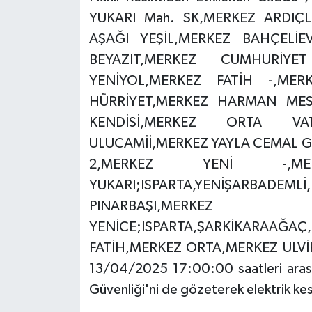
YUKARI Mah. SK,MERKEZ ARDIÇ
AŞAĞI YEŞİL,MERKEZ BAHÇELİE
BEYAZIT,MERKEZ CUMHURİYE
YENİYOL,MERKEZ FATİH -,ME
HÜRRİYET,MERKEZ HARMAN MES
KENDİSİ,MERKEZ ORTA VA
ULUCAMİİ,MERKEZ YAYLA CEMAL G
2,MERKEZ YENİ -,ME
YUKARI;ISPARTA,YENİŞARBA
PINARBAŞI,MERK
YENİCE;ISPARTA,ŞARKİKARA
FATİH,MERKEZ ORTA,MERKEZ ULVİK
13/04/2025 17:00:00 saatleri arasın
Güvenliği'ni de gözeterek elektrik kesi