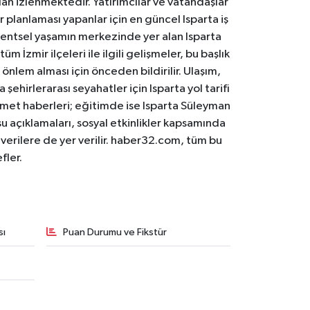
an izlenmektedir. Yatırımcılar ve vatandaşlar
er planlaması yapanlar için en güncel Isparta iş
. Kentsel yaşamın merkezinde yer alan Isparta
m İzmir ilçeleri ile ilgili gelişmeler, bu başlık
 önlem alması için önceden bildirilir. Ulaşım,
 şehirlerarası seyahatler için Isparta yol tarifi
 hizmet haberleri; eğitimde ise Isparta Süleyman
osu açıklamaları, sosyal etkinlikler kapsamında
n verilere de yer verilir. haber32.com, tüm bu
fler.
sı
Puan Durumu ve Fikstür