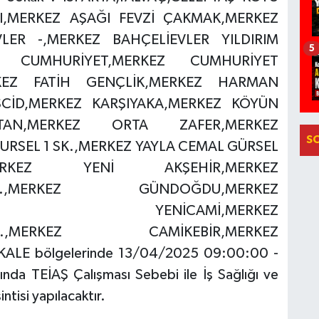
LI,MERKEZ AŞAĞI FEVZİ ÇAKMAK,MERKEZ
VLER -,MERKEZ BAHÇELİEVLER YILDIRIM
5
T CUMHURİYET,MERKEZ CUMHURİYET
RKEZ FATİH GENÇLİK,MERKEZ HARMAN
CİD,MERKEZ KARŞIYAKA,MERKEZ KÖYÜN
TAN,MERKEZ ORTA ZAFER,MERKEZ
S
URSEL 1 SK.,MERKEZ YAYLA CEMAL GÜRSEL
RKEZ YENİ AKŞEHİR,MERKEZ
DEMLİ,.,MERKEZ GÜNDOĞDU,MERKEZ
EZ YENİCAMİ,MERKEZ
AĞAÇ,.,MERKEZ CAMİKEBİR,MERKEZ
ALE bölgelerinde 13/04/2025 09:00:00 -
da TEİAŞ Çalışması Sebebi ile İş Sağlığı ve
ntisi yapılacaktır.