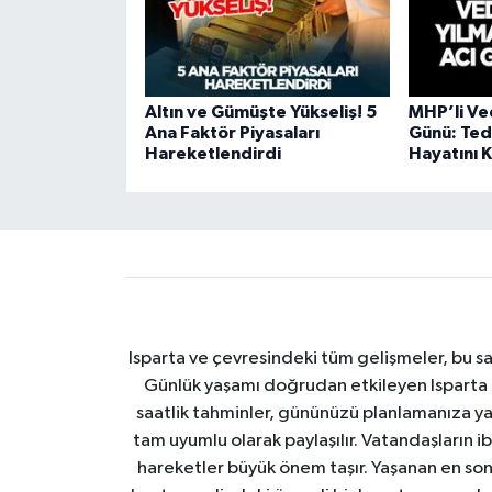
Altın ve Gümüşte Yükseliş! 5
MHP’li Ve
Ana Faktör Piyasaları
Günü: Ted
Hareketlendirdi
Hayatını 
Isparta ve çevresindeki tüm gelişmeler, bu sa
Günlük yaşamı doğrudan etkileyen Isparta ha
saatlik tahminler, gününüzü planlamanıza yar
tam uyumlu olarak paylaşılır. Vatandaşların i
hareketler büyük önem taşır. Yaşanan en son I