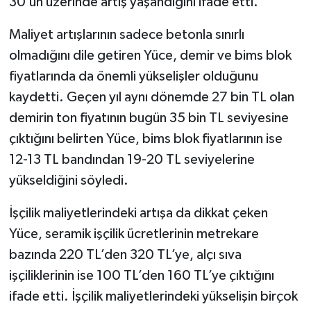
30’un üzerinde artış yaşandığını ifade etti.
Tarihi Yapılarımız
Maliyet artışlarının sadece betonla sınırlı
olmadığını dile getiren Yüce, demir ve bims blok
Teknoloji
fiyatlarında da önemli yükselişler olduğunu
kaydetti. Geçen yıl aynı dönemde 27 bin TL olan
Türkiye
demirin ton fiyatının bugün 35 bin TL seviyesine
çıktığını belirten Yüce, bims blok fiyatlarının ise
Yerel
12-13 TL bandından 19-20 TL seviyelerine
İletişim
yükseldiğini söyledi.
Künye
İşçilik maliyetlerindeki artışa da dikkat çeken
Yüce, seramik işçilik ücretlerinin metrekare
bazında 220 TL’den 320 TL’ye, alçı sıva
işçiliklerinin ise 100 TL’den 160 TL’ye çıktığını
ifade etti. İşçilik maliyetlerindeki yükselişin birçok