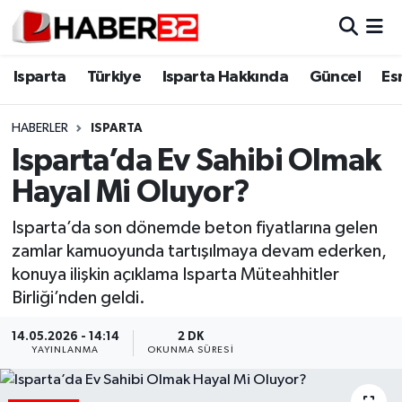
Isparta
Isparta Nöbetçi Eczaneler
Isparta
Türkiye
Isparta Hakkında
Güncel
Es
Isparta Hakkında
Isparta Hava Durumu
HABERLER
ISPARTA
Isparta’da Ev Sahibi Olmak
Esnaf Diyor ki;
Isparta Trafik Yoğunluk Haritası
Hayal Mi Oluyor?
ASAYİŞ
Süper Lig Puan Durumu ve Fikstür
Isparta’da son dönemde beton fiyatlarına gelen
zamlar kamuoyunda tartışılmaya devam ederken,
BİLİM VE TEKNOLOJİ
Tüm Manşetler
konuya ilişkin açıklama Isparta Müteahhitler
Birliği’nden geldi.
EĞİTİM
Son Dakika Haberleri
14.05.2026 - 14:14
2 DK
GENEL
Haber Arşivi
YAYINLANMA
OKUNMA SÜRESI
Güncel