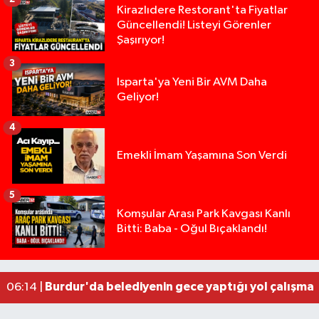
Kirazlıdere Restorant'ta Fiyatlar
Güncellendi! Listeyi Görenler
Şaşırıyor!
3
Isparta'ya Yeni Bir AVM Daha
Geliyor!
4
Emekli İmam Yaşamına Son Verdi
5
Tarsus'taki silahlı kavgada ölü sayısı 2'ye yükse
13:48 |
Komşular Arası Park Kavgası Kanlı
Bitti: Baba - Oğul Bıçaklandı!
Tarsus'ta silahlı kavga: Kuzenlerden biri öldü, d
09:47 |
Yasal sınırın yaklaşık 10 katı alkollü çıkan sürüc
09:44 |
Milyonluk miras kavgasında anne-kız yüzleşti: 
09:43 |
Burdur'da belediyenin gece yaptığı yol çalışmas
06:14 |