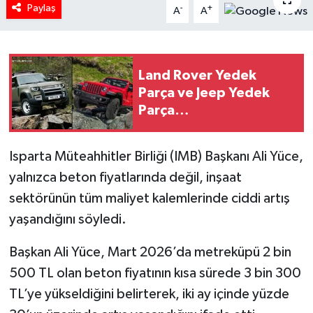
Paylaş
-
+
A
A
HABERDE İNSAN
İlginç
Land Rover Yedek
Parça ve Jeep Yedek
KÜLTÜR SANAT
Parça
Parcailani.com’dan
MAGAZİN
Alınır
Isparta Müteahhitler Birliği (IMB) Başkanı Ali Yüce,
Oyun
yalnızca beton fiyatlarında değil, inşaat
sektörünün tüm maliyet kalemlerinde ciddi artış
POLİTİKA
yaşandığını söyledi.
RESMİ İLANLAR
Başkan Ali Yüce, Mart 2026’da metreküpü 2 bin
500 TL olan beton fiyatının kısa sürede 3 bin 300
SAĞLIK
TL’ye yükseldiğini belirterek, iki ay içinde yüzde
Spor