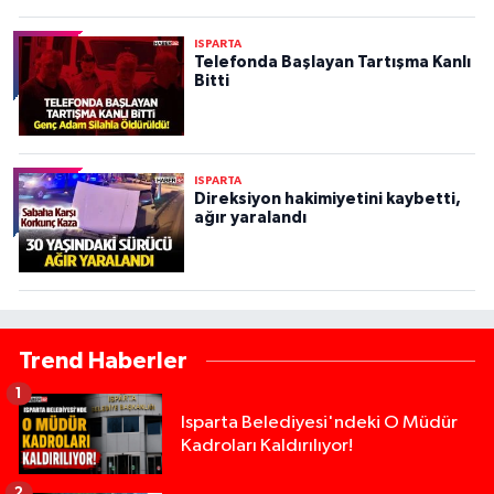
ISPARTA
Telefonda Başlayan Tartışma Kanlı
Bitti
ISPARTA
Direksiyon hakimiyetini kaybetti,
ağır yaralandı
Trend Haberler
1
Isparta Belediyesi'ndeki O Müdür
Kadroları Kaldırılıyor!
2