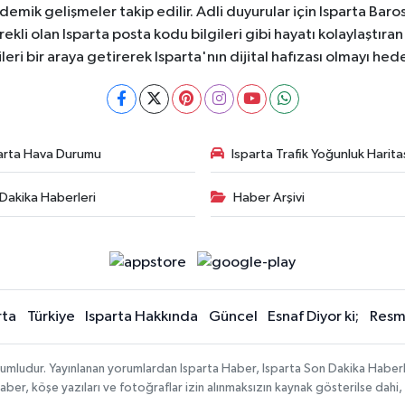
ademik gelişmeler takip edilir. Adli duyurular için Isparta Bar
ekli olan Isparta posta kodu bilgileri gibi hayatı kolaylaştıra
ileri bir araya getirerek Isparta'nın dijital hafızası olmayı hede
arta Hava Durumu
Isparta Trafik Yoğunluk Harita
Dakika Haberleri
Haber Arşivi
rta
Türkiye
Isparta Hakkında
Güncel
Esnaf Diyor ki;
Resmi
orumludur. Yayınlanan yorumlardan Isparta Haber, Isparta Son Dakika Haberl
n haber, köşe yazıları ve fotoğraflar izin alınmaksızın kaynak gösterilse da