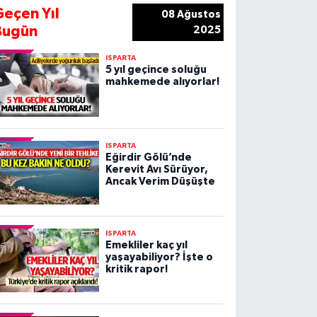
Geçen Yıl
08 Ağustos
Bugün
2025
ISPARTA
5 yıl geçince soluğu
mahkemede alıyorlar!
ISPARTA
Eğirdir Gölü’nde
Kerevit Avı Sürüyor,
Ancak Verim Düşüşte
ISPARTA
Emekliler kaç yıl
yaşayabiliyor? İşte o
kritik rapor!