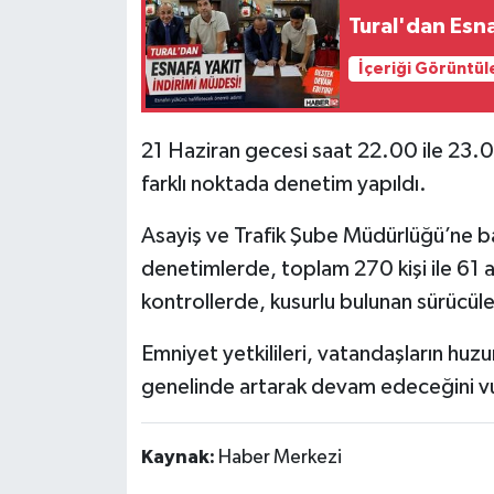
Tural'dan Esna
Tarihi Yapılarımız
İçeriği Görüntül
Teknoloji
21 Haziran gecesi saat 22.00 ile 23.
Türkiye
farklı noktada denetim yapıldı.
Yerel
Asayiş ve Trafik Şube Müdürlüğü’ne bağ
denetimlerde, toplam 270 kişi ile 61 a
İletişim
kontrollerde, kusurlu bulunan sürücüle
Künye
Emniyet yetkilileri, vatandaşların huzu
genelinde artarak devam edeceğini v
Kaynak:
Haber Merkezi