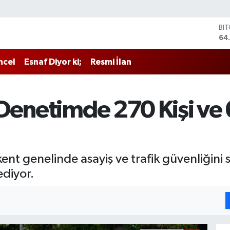
BI
64
DO
47
ncel
Esnaf Diyor ki;
Resmi İlan
EU
55
ST
64
Denetimde 270 Kişi ve 
GR
66
Bİ
13
ent genelinde asayiş ve trafik güvenliğin
ediyor.