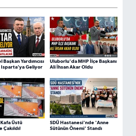
 Başkan Yardımcısı
Uluborlu'da MHP İlçe Başkanı
 Isparta’ya Geliyor
Ali İhsan Akar Oldu
Kafa Üstü
SDÜ Hastanesi'nde 'Anne
 Çakıldı!
Sütünün Önemi' Standı