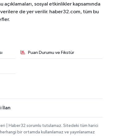
osu açıklamaları, sosyal etkinlikler kapsamında
n verilere de yer verilir. haber32.com, tüm bu
fler.
sı
Puan Durumu ve Fikstür
 İlan
eri | Haber32 sorumlu tutulamaz. Sitedeki tüm harici
hi, herhangi bir ortamda kullanılamaz ve yayınlanamaz