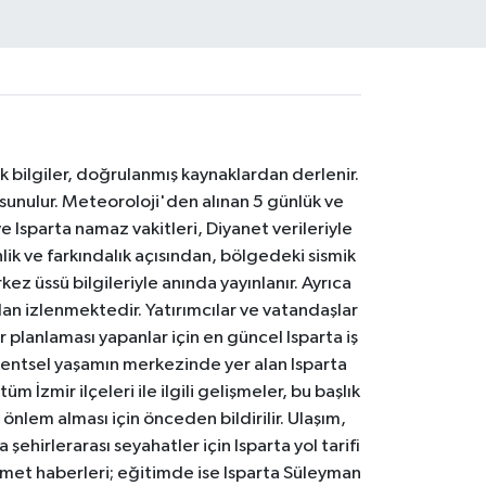
k bilgiler, doğrulanmış kaynaklardan derlenir.
 sunulur. Meteoroloji'den alınan 5 günlük ve
 Isparta namaz vakitleri, Diyanet verileriyle
lik ve farkındalık açısından, bölgedeki sismik
ez üssü bilgileriyle anında yayınlanır. Ayrıca
an izlenmektedir. Yatırımcılar ve vatandaşlar
er planlaması yapanlar için en güncel Isparta iş
. Kentsel yaşamın merkezinde yer alan Isparta
m İzmir ilçeleri ile ilgili gelişmeler, bu başlık
 önlem alması için önceden bildirilir. Ulaşım,
 şehirlerarası seyahatler için Isparta yol tarifi
 hizmet haberleri; eğitimde ise Isparta Süleyman