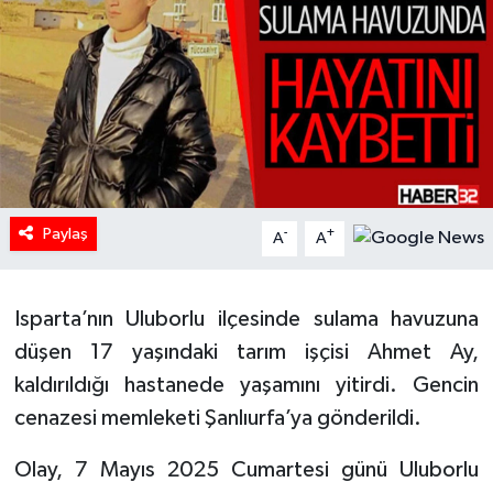
HABERDE İNSAN
İlginç
KÜLTÜR SANAT
MAGAZİN
Paylaş
-
+
A
A
Oyun
Isparta’nın Uluborlu ilçesinde sulama havuzuna
POLİTİKA
düşen 17 yaşındaki tarım işçisi Ahmet Ay,
RESMİ İLANLAR
kaldırıldığı hastanede yaşamını yitirdi. Gencin
cenazesi memleketi Şanlıurfa’ya gönderildi.
SAĞLIK
Olay, 7 Mayıs 2025 Cumartesi günü Uluborlu
Spor