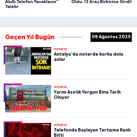
Akıllı Telefon Yasaklasın"
Oldu: 13 Araç Birbirine Girdi!
Talebi
Geçen Yıl Bugün
09 Ağustos 2025
ISPARTA
Antalya'da noterde korku dolu
anlar
ISPARTA
Yarım Asırlık Yorgun Bina Tarih
Oluyor
ISPARTA
Telefonda Başlayan Tartışma Kanlı
Bitti