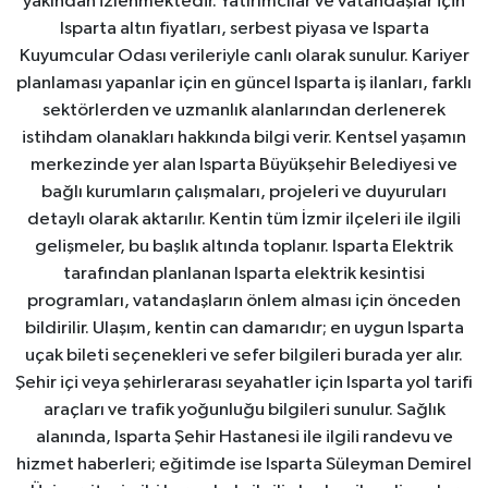
yakından izlenmektedir. Yatırımcılar ve vatandaşlar için
Isparta altın fiyatları, serbest piyasa ve Isparta
Kuyumcular Odası verileriyle canlı olarak sunulur. Kariyer
planlaması yapanlar için en güncel Isparta iş ilanları, farklı
sektörlerden ve uzmanlık alanlarından derlenerek
istihdam olanakları hakkında bilgi verir. Kentsel yaşamın
merkezinde yer alan Isparta Büyükşehir Belediyesi ve
bağlı kurumların çalışmaları, projeleri ve duyuruları
detaylı olarak aktarılır. Kentin tüm İzmir ilçeleri ile ilgili
gelişmeler, bu başlık altında toplanır. Isparta Elektrik
tarafından planlanan Isparta elektrik kesintisi
programları, vatandaşların önlem alması için önceden
bildirilir. Ulaşım, kentin can damarıdır; en uygun Isparta
uçak bileti seçenekleri ve sefer bilgileri burada yer alır.
Şehir içi veya şehirlerarası seyahatler için Isparta yol tarifi
araçları ve trafik yoğunluğu bilgileri sunulur. Sağlık
alanında, Isparta Şehir Hastanesi ile ilgili randevu ve
hizmet haberleri; eğitimde ise Isparta Süleyman Demirel