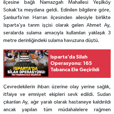
ilçesine bağlı Namazgah Mahallesi Yeşilköy
Sokak’ta meydana geldi. Edinilen bilgilere göre,
Tarihi Yapılarımız
Şanlıurfa’nın Harran ilçesinden ailesiyle birlikte
Isparta’ya tarım işçisi olarak gelen Ahmet Ay,
Teknoloji
seralarda sulama amacıyla kullanılan yaklaşık 3
Türkiye
metre derinliğindeki sulama havuzuna düştü.
Yerel
Isparta’da Silah
Operasyonu: 165
İletişim
Tabanca Ele Geçirildi
Künye
Çevredekilerin ihbarı üzerine olay yerine sağlık,
itfaiye ve emniyet ekipleri sevk edildi. Sudan
çıkarılan Ay, ağır yaralı olarak hastaneye kaldırıldı
ancak yapılan tüm müdahalelere rağmen