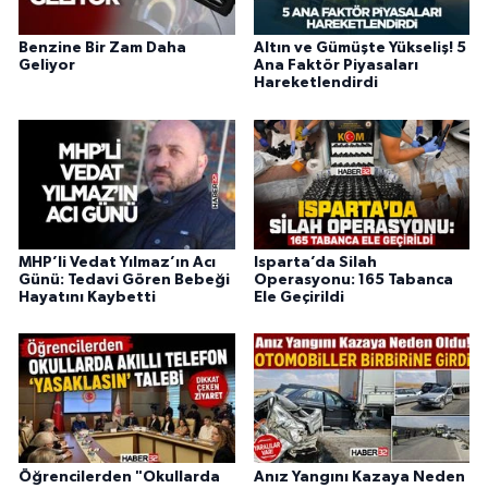
Benzine Bir Zam Daha
Altın ve Gümüşte Yükseliş! 5
Geliyor
Ana Faktör Piyasaları
Hareketlendirdi
MHP’li Vedat Yılmaz’ın Acı
Isparta’da Silah
Günü: Tedavi Gören Bebeği
Operasyonu: 165 Tabanca
Hayatını Kaybetti
Ele Geçirildi
Öğrencilerden "Okullarda
Anız Yangını Kazaya Neden