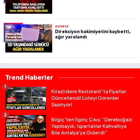
ISPARTA
Direksiyon hakimiyetini kaybetti,
ağır yaralandı
Trend Haberler
1
Kirazlıdere Restorant'ta Fiyatlar
Güncellendi! Listeyi Görenler
Şaşırıyor!
2
Bilgiç’ten İlginç Çıkış: “Dereboğazı
Yapılsaydı, Ispartalılar Kahvaltıya
Bile Antalya’ya Giderdi”