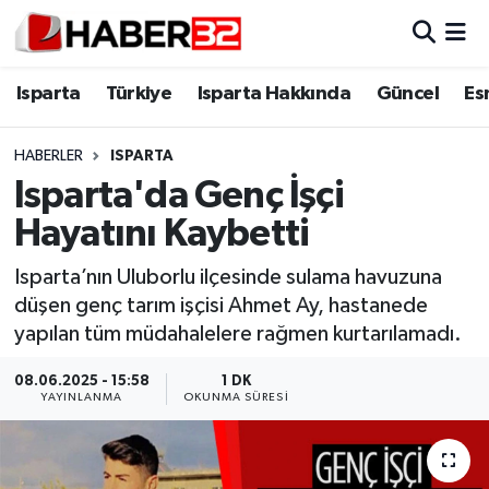
Isparta
Isparta Nöbetçi Eczaneler
Isparta
Türkiye
Isparta Hakkında
Güncel
Es
Isparta Hakkında
Isparta Hava Durumu
HABERLER
ISPARTA
Isparta'da Genç İşçi
Esnaf Diyor ki;
Isparta Trafik Yoğunluk Haritası
Hayatını Kaybetti
ASAYİŞ
Süper Lig Puan Durumu ve Fikstür
Isparta’nın Uluborlu ilçesinde sulama havuzuna
düşen genç tarım işçisi Ahmet Ay, hastanede
BİLİM VE TEKNOLOJİ
Tüm Manşetler
yapılan tüm müdahalelere rağmen kurtarılamadı.
EĞİTİM
Son Dakika Haberleri
08.06.2025 - 15:58
1 DK
YAYINLANMA
OKUNMA SÜRESI
GENEL
Haber Arşivi
Güncel