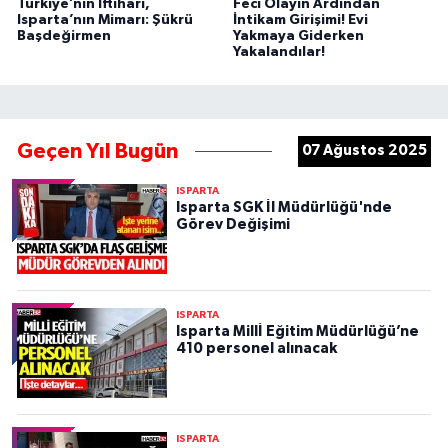
Türkiye’nin İftiharı,
Feci Olayın Ardından
Isparta’nın Mimarı: Şükrü
İntikam Girişimi! Evi
Başdeğirmen
Yakmaya Giderken
Yakalandılar!
Geçen Yıl Bugün
07 Ağustos 2025
ISPARTA
Isparta SGK İl Müdürlüğü'nde
Görev Değişimi
ISPARTA
Isparta Millİ Eğitim Müdürlüğü’ne
410 personel alınacak
ISPARTA