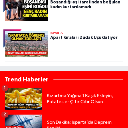
Boşandığı eşi tarafından boğulan
kadın kurtarılamadı
ISPARTA
Apart Kiraları Dudak Uçuklatıyor
Trend Haberler
1
Kızartma Yağına 1 Kaşık Ekleyin,
Patatesler Çıtır Çıtır Olsun
2
Son Dakika: Isparta’da Deprem