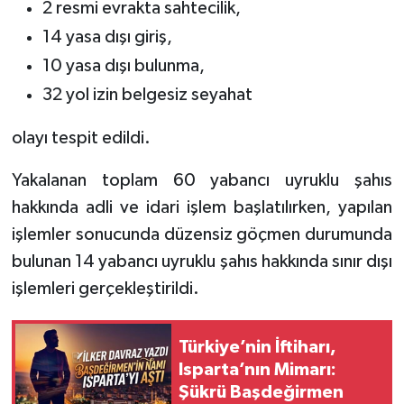
2 resmi evrakta sahtecilik,
14 yasa dışı giriş,
Tarihi Yapılarımız
10 yasa dışı bulunma,
Teknoloji
32 yol izin belgesiz seyahat
Türkiye
olayı tespit edildi.
Yakalanan toplam 60 yabancı uyruklu şahıs
Yerel
hakkında adli ve idari işlem başlatılırken, yapılan
İletişim
işlemler sonucunda düzensiz göçmen durumunda
bulunan 14 yabancı uyruklu şahıs hakkında sınır dışı
Künye
işlemleri gerçekleştirildi.
Türkiye’nin İftiharı,
Isparta’nın Mimarı:
Şükrü Başdeğirmen