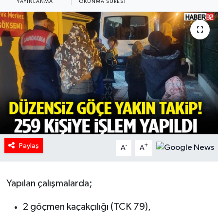
YAYINLANMA
OKUNMA SÜRESI
HABERDE İNSAN
İlginç
KÜLTÜR SANAT
MAGAZİN
Oyun
POLİTİKA
Paylaş
-
+
A
A
RESMİ İLANLAR
Yapılan çalışmalarda;
SAĞLIK
2 göçmen kaçakçılığı (TCK 79),
Spor