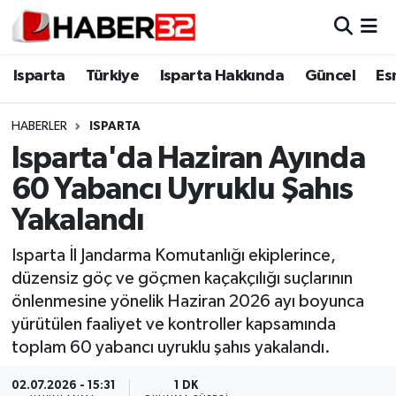
Isparta
Isparta Nöbetçi Eczaneler
Isparta
Türkiye
Isparta Hakkında
Güncel
Es
Isparta Hakkında
Isparta Hava Durumu
HABERLER
ISPARTA
Isparta'da Haziran Ayında
Esnaf Diyor ki;
Isparta Trafik Yoğunluk Haritası
60 Yabancı Uyruklu Şahıs
ASAYİŞ
Süper Lig Puan Durumu ve Fikstür
Yakalandı
BİLİM VE TEKNOLOJİ
Tüm Manşetler
Isparta İl Jandarma Komutanlığı ekiplerince,
düzensiz göç ve göçmen kaçakçılığı suçlarının
EĞİTİM
Son Dakika Haberleri
önlenmesine yönelik Haziran 2026 ayı boyunca
yürütülen faaliyet ve kontroller kapsamında
GENEL
Haber Arşivi
toplam 60 yabancı uyruklu şahıs yakalandı.
Güncel
02.07.2026 - 15:31
1 DK