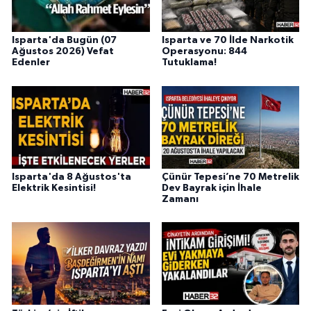
Isparta'da Bugün (07
Isparta ve 70 İlde Narkotik
Ağustos 2026) Vefat
Operasyonu: 844
Edenler
Tutuklama!
Isparta'da 8 Ağustos'ta
Çünür Tepesi’ne 70 Metrelik
Elektrik Kesintisi!
Dev Bayrak için İhale
Zamanı