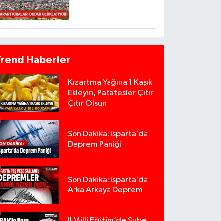
Trend Haberler
Kızartma Yağına 1 Kaşık
Ekleyin, Patatesler Çıtır
Çıtır Olsun
Son Dakika: Isparta’da
Deprem Paniği
Son Dakika: Isparta’da
Arka Arkaya Deprem
İl Milli Eğitim’de Şube