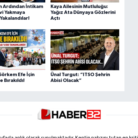
ın Ardından İntikam
Kaya Ailesinin Mutluluğu:
Evi Yakmaya
Yağız Ata Dünyaya Gözlerini
Yakalandılar!
Açtı
Görkem Efe İçin
Ünal Turgut: “ITSO Şehrin
 Bırakıldı!
Abisi Olacak”
yfada anlık olarak sunulmaktadır. Kentin nabzını tutan en kriti