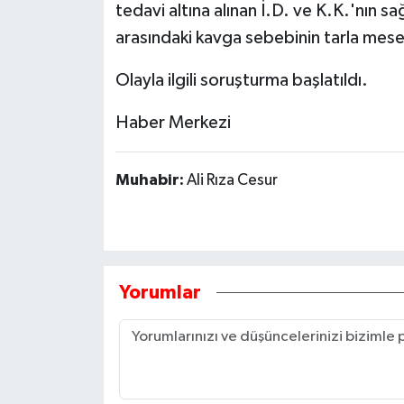
tedavi altına alınan İ.D. ve K.K.'nın sa
arasındaki kavga sebebinin tarla mesel
Tarihi Yapılarımız
Olayla ilgili soruşturma başlatıldı.
Teknoloji
Haber Merkezi
Türkiye
Muhabir:
Ali Rıza Cesur
Yerel
İletişim
Künye
Yorumlar