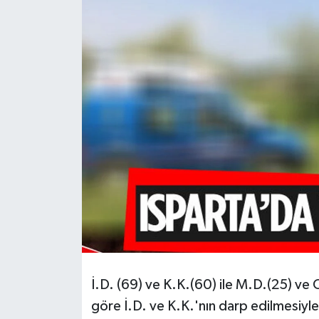
HABERDE İNSAN
İlginç
KÜLTÜR SANAT
MAGAZİN
Oyun
POLİTİKA
RESMİ İLANLAR
SAĞLIK
İ.D. (69) ve K.K.(60) ile M.D.(25) ve 
göre İ.D. ve K.K.'nın darp edilmesiy
Spor