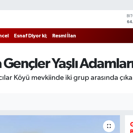
BI
64
DO
47
ncel
Esnaf Diyor ki;
Resmi İlan
EU
55
ST
64
 Gençler Yaşlı Adamları
GR
65
Bİ
cılar Köyü mevkiinde iki grup arasında çı
13