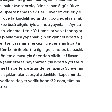
 sunulur. Meteoroloji'den alınan 5 günlük ve
 Isparta namaz vakitleri, Diyanet verileriyle
lik ve farkındalık açısından, bölgedeki sismik
ez üssü bilgileriyle anında yayınlanır. Ayrıca
an izlenmektedir. Yatırımcılar ve vatandaşlar
er planlaması yapanlar için en güncel Isparta iş
. Kentsel yaşamın merkezinde yer alan Isparta
m İzmir ilçeleri ile ilgili gelişmeler, bu başlık
 önlem alması için önceden bildirilir. Ulaşım,
 şehirlerarası seyahatler için Isparta yol tarifi
 hizmet haberleri; eğitimde ise Isparta Süleyman
osu açıklamaları, sosyal etkinlikler kapsamında
n verilere de yer verilir. haber32.com, tüm bu
fler.