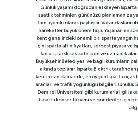
Günlük yaşamı doğrudan etkileyen Isparta ha
saatlik tahminler, gününüzü planlamanıza yar
tam uyumlu olarak paylaşılır. Vatandaşların i
hareketler büyük önem taşır. Yaşanan en son I
kent genelindeki önemli bir Isparta yangın h
için Isparta altın fiyatları, serbest piyasa ve
ilanları, farklı sektörlerden ve uzmanlık al
Büyükşehir Belediyesi ve bağlı kurumların çalışm
altında toplanır. Isparta Elektrik tarafından
kentin can damarıdır; en uygun Isparta uçak bile
araçları ve trafik yoğunluğu bilgileri sunulur.
Demirel Üniversitesi gibi kurumlarla ilgili ak
Isparta konser takvimi ve gönderiler için ger
bilg