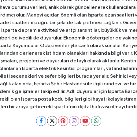
va durumu verileri, anlık olarak güncellenerek kullanıcılara
dımcı olur. Manevi açıdan önemli olan Isparta ezan saatleri ve
badet saatlerini doğru bir şekilde takip etmesi sağlanır. Güven
sparta deprem aktivitesi ve artçı sarsıntılar, büyüklük ve merk
aberi de ivedilikle duyurulur. Ekonomik göstergeler de yakınd
 Isparta Kuyumcular Odası verileriyle canlı olarak sunulur. Kariy
anlarından derlenerek istihdam olanakları hakkında bilgi verir
aları, projeleri ve duyuruları detaylı olarak aktarılır. Kentin tü
 planlanan Isparta elektrik kesintisi programları, vatandaşların
ti seçenekleri ve sefer bilgileri burada yer alır. Şehir içi veya
 Sağlık alanında, Isparta Şehir Hastanesi ile ilgili randevu ve
ademik gelişmeler takip edilir. Adli duyurular için Isparta Bar
ekli olan Isparta posta kodu bilgileri gibi hayatı kolaylaştıra
ileri bir araya getirerek Isparta'nın dijital hafızası olmayı hede