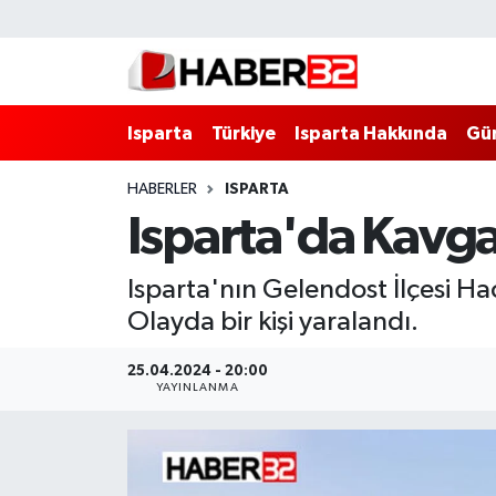
Isparta
Isparta Nöbetçi Eczaneler
Isparta
Türkiye
Isparta Hakkında
Gü
Isparta Hakkında
Isparta Hava Durumu
HABERLER
ISPARTA
Esnaf Diyor ki;
Isparta Trafik Yoğunluk Haritası
Isparta'da Kavga
ASAYİŞ
Süper Lig Puan Durumu ve Fikstür
Isparta'nın Gelendost İlçesi Ha
BİLİM VE TEKNOLOJİ
Tüm Manşetler
Olayda bir kişi yaralandı.
EĞİTİM
Son Dakika Haberleri
25.04.2024 - 20:00
YAYINLANMA
GENEL
Haber Arşivi
Güncel