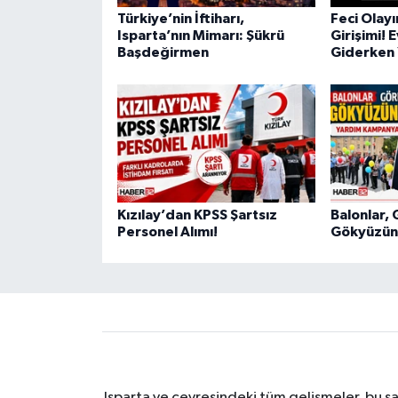
Türkiye’nin İftiharı,
Feci Olay
Isparta’nın Mimarı: Şükrü
Girişimi! 
Başdeğirmen
Giderken 
Kızılay’dan KPSS Şartsız
Balonlar, 
Personel Alımı!
Gökyüzüne
Isparta ve çevresindeki tüm gelişmeler, bu sa