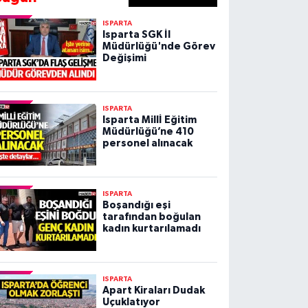
ISPARTA
Isparta SGK İl
Müdürlüğü'nde Görev
Değişimi
ISPARTA
Isparta Millİ Eğitim
Müdürlüğü’ne 410
personel alınacak
ISPARTA
Boşandığı eşi
tarafından boğulan
kadın kurtarılamadı
ISPARTA
Apart Kiraları Dudak
Uçuklatıyor