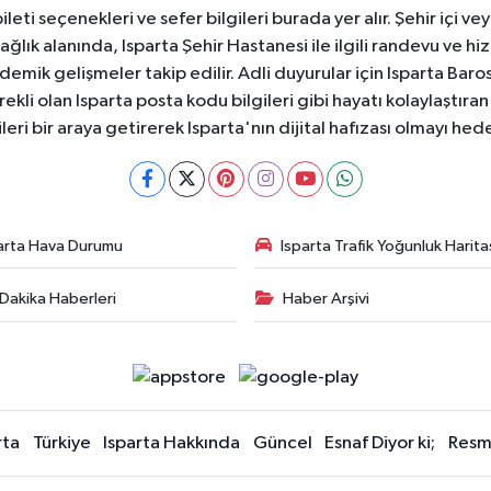
ti seçenekleri ve sefer bilgileri burada yer alır. Şehir içi veya
 Sağlık alanında, Isparta Şehir Hastanesi ile ilgili randevu ve
ademik gelişmeler takip edilir. Adli duyurular için Isparta Bar
ekli olan Isparta posta kodu bilgileri gibi hayatı kolaylaştıra
ileri bir araya getirerek Isparta'nın dijital hafızası olmayı hede
arta Hava Durumu
Isparta Trafik Yoğunluk Harita
Dakika Haberleri
Haber Arşivi
rta
Türkiye
Isparta Hakkında
Güncel
Esnaf Diyor ki;
Resmi