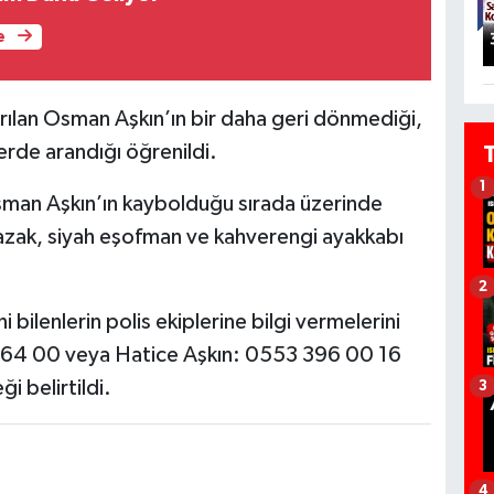
e
rılan Osman Aşkın’ın bir daha geri dönmediği,
yerde arandığı öğrenildi.
1
Osman Aşkın’ın kaybolduğu sırada üzerinde
kazak, siyah eşofman ve kahverengi ayakkabı
2
 bilenlerin polis ekiplerine bilgi vermelerini
8 64 00 veya Hatice Aşkın: 0553 396 00 16
i belirtildi.
3
4