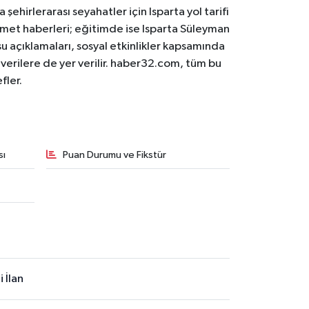
 şehirlerarası seyahatler için Isparta yol tarifi
 hizmet haberleri; eğitimde ise Isparta Süleyman
osu açıklamaları, sosyal etkinlikler kapsamında
n verilere de yer verilir. haber32.com, tüm bu
fler.
sı
Puan Durumu ve Fikstür
 İlan