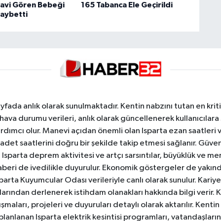
avi Gören Bebeği
165 Tabanca Ele Geçirildi
Kaybetti
yfada anlık olarak sunulmaktadır. Kentin nabzını tutan en kriti
va durumu verileri, anlık olarak güncellenerek kullanıcılara
dımcı olur. Manevi açıdan önemli olan Isparta ezan saatleri ve
badet saatlerini doğru bir şekilde takip etmesi sağlanır. Güven
sparta deprem aktivitesi ve artçı sarsıntılar, büyüklük ve merk
aberi de ivedilikle duyurulur. Ekonomik göstergeler de yakınd
 Isparta Kuyumcular Odası verileriyle canlı olarak sunulur. Kariy
anlarından derlenerek istihdam olanakları hakkında bilgi verir
aları, projeleri ve duyuruları detaylı olarak aktarılır. Kentin tü
 planlanan Isparta elektrik kesintisi programları, vatandaşların