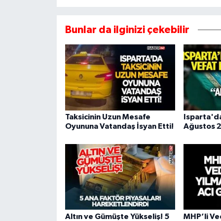
Bunlar da ilginizi çekebilir
Taksicinin Uzun Mesafe
Isparta'd
Oyununa Vatandaş İsyan Etti!
Ağustos 2
Altın ve Gümüşte Yükseliş! 5
MHP’li Ve