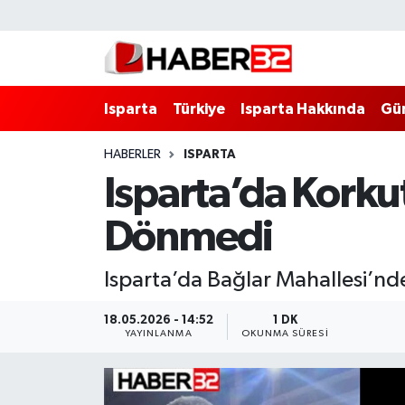
Isparta
Isparta Nöbetçi Eczaneler
Isparta
Türkiye
Isparta Hakkında
Gü
Isparta Hakkında
Isparta Hava Durumu
HABERLER
ISPARTA
Esnaf Diyor ki;
Isparta Trafik Yoğunluk Haritası
Isparta’da Korku
ASAYİŞ
Süper Lig Puan Durumu ve Fikstür
Dönmedi
BİLİM VE TEKNOLOJİ
Tüm Manşetler
Isparta’da Bağlar Mahallesi’n
EĞİTİM
Son Dakika Haberleri
18.05.2026 - 14:52
1 DK
YAYINLANMA
OKUNMA SÜRESI
GENEL
Haber Arşivi
Güncel