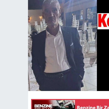
HABERDE İNSAN
İlginç
KÜLTÜR SANAT
MAGAZİN
Oyun
POLİTİKA
RESMİ İLANLAR
SAĞLIK
Benzine Bir Z
Spor