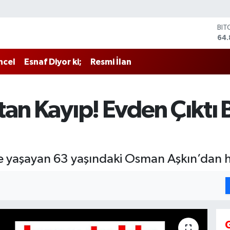
BIT
64.
DO
47,
ncel
Esnaf Diyor ki;
Resmi İlan
EU
55,
STE
64,
tan Kayıp! Evden Çıktı 
GRA
66
BİS
13.
de yaşayan 63 yaşındaki Osman Aşkın’dan h