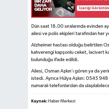
İçeriği Görüntül
Tarihi Yapılarımız
Teknoloji
Dün saat 18.00 sıralarında evinden ay
ailesi ve polis ekipleri tarafından her 
Türkiye
Alzheimer hastası olduğu belirtilen 
Yerel
kahverengi kapşonlu ceket, lacivert 
bulunduğu ifade edildi.
İletişim
Ailesi, Osman Aşkın’ı gören ya da yerini
Künye
istedi. Ayrıca Hülya Aşkın: 0545 94
numaralı telefonlardan da ulaşılabileceğ
Kaynak:
Haber Merkezi