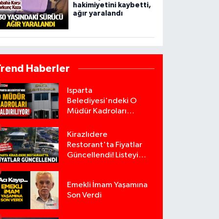
hakimiyetini kaybetti,
ağır yaralandı
Trend Haberler
Isparta
Belediyesi'ndeki O
Müdür Kadroları
Kaldırılıyor!
Kirazlıdere
Restorant'ta Fiyatlar
Güncellendi! Listeyi
Görenler Şaşırıyor!
Emekli İmam Yaşamına
Son Verdi