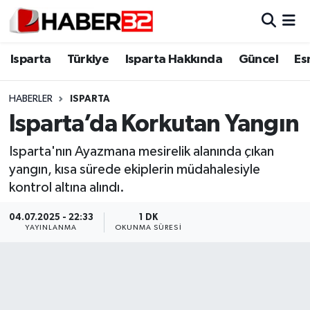
Isparta
Isparta Nöbetçi Eczaneler
Isparta
Türkiye
Isparta Hakkında
Güncel
Es
Isparta Hakkında
Isparta Hava Durumu
HABERLER
ISPARTA
Isparta’da Korkutan Yangın
Esnaf Diyor ki;
Isparta Trafik Yoğunluk Haritası
Isparta'nın Ayazmana mesirelik alanında çıkan
ASAYİŞ
Süper Lig Puan Durumu ve Fikstür
yangın, kısa sürede ekiplerin müdahalesiyle
kontrol altına alındı.
BİLİM VE TEKNOLOJİ
Tüm Manşetler
04.07.2025 - 22:33
1 DK
EĞİTİM
Son Dakika Haberleri
YAYINLANMA
OKUNMA SÜRESI
GENEL
Haber Arşivi
Güncel