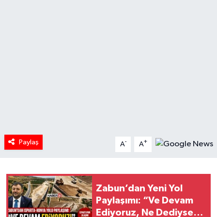
HABERDE İNSAN
İlginç
KÜLTÜR SANAT
MAGAZİN
Oyun
POLİTİKA
Paylaş
-
+
A
A
RESMİ İLANLAR
Zabun’dan Yeni Yol
SAĞLIK
Paylaşımı: “Ve Devam
Ediyoruz, Ne Dediysek
Spor