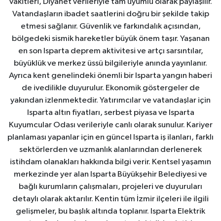
vakitleri, Diyanet verileriyle tam uyumlu olarak paylaşılır.
Vatandaşların ibadet saatlerini doğru bir şekilde takip
etmesi sağlanır. Güvenlik ve farkındalık açısından,
bölgedeki sismik hareketler büyük önem taşır. Yaşanan
en son Isparta deprem aktivitesi ve artçı sarsıntılar,
büyüklük ve merkez üssü bilgileriyle anında yayınlanır.
Ayrıca kent genelindeki önemli bir Isparta yangın haberi
de ivedilikle duyurulur. Ekonomik göstergeler de
yakından izlenmektedir. Yatırımcılar ve vatandaşlar için
Isparta altın fiyatları, serbest piyasa ve Isparta
Kuyumcular Odası verileriyle canlı olarak sunulur. Kariyer
planlaması yapanlar için en güncel Isparta iş ilanları, farklı
sektörlerden ve uzmanlık alanlarından derlenerek
istihdam olanakları hakkında bilgi verir. Kentsel yaşamın
merkezinde yer alan Isparta Büyükşehir Belediyesi ve
bağlı kurumların çalışmaları, projeleri ve duyuruları
detaylı olarak aktarılır. Kentin tüm İzmir ilçeleri ile ilgili
gelişmeler, bu başlık altında toplanır. Isparta Elektrik