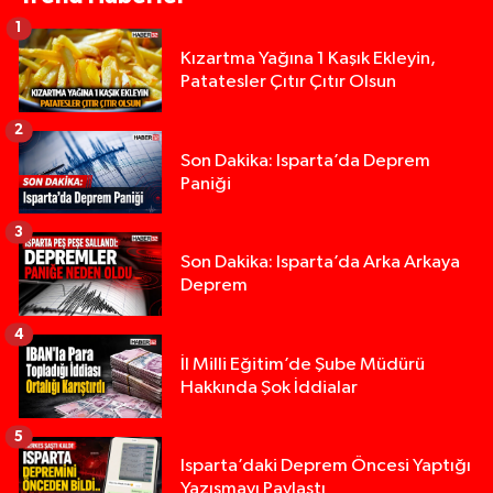
1
Kızartma Yağına 1 Kaşık Ekleyin,
Patatesler Çıtır Çıtır Olsun
2
Son Dakika: Isparta’da Deprem
Paniği
3
Son Dakika: Isparta’da Arka Arkaya
Deprem
4
İl Milli Eğitim’de Şube Müdürü
Hakkında Şok İddialar
5
Yığılca'da kardeşler arasındaki silahlı kavgada 
13:00 |
Isparta’daki Deprem Öncesi Yaptığı
Yazışmayı Paylaştı
Tur teknesi çalışanlarının birbirine girdiği kavga
12:48 |