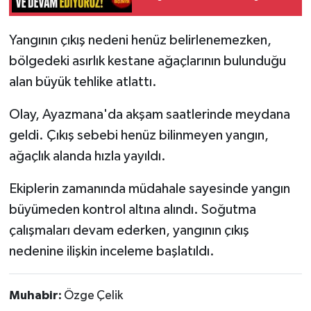
O”
Tarihi Yapılarımız
Yangının çıkış nedeni henüz belirlenemezken,
bölgedeki asırlık kestane ağaçlarının bulunduğu
Teknoloji
alan büyük tehlike atlattı.
Türkiye
Olay, Ayazmana'da akşam saatlerinde meydana
geldi. Çıkış sebebi henüz bilinmeyen yangın,
Yerel
ağaçlık alanda hızla yayıldı.
İletişim
Ekiplerin zamanında müdahale sayesinde yangın
büyümeden kontrol altına alındı. Soğutma
Künye
çalışmaları devam ederken, yangının çıkış
nedenine ilişkin inceleme başlatıldı.
Muhabir:
Özge Çelik