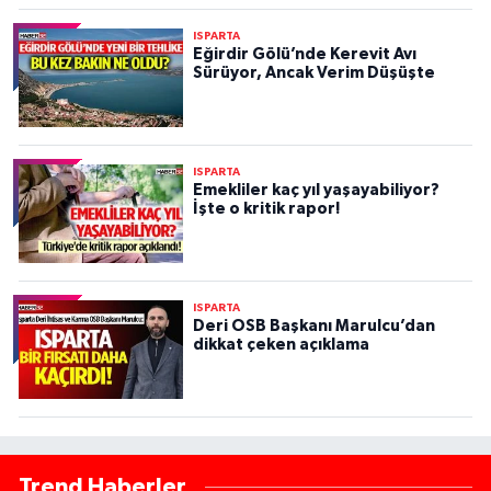
ISPARTA
Eğirdir Gölü’nde Kerevit Avı
Sürüyor, Ancak Verim Düşüşte
ISPARTA
Emekliler kaç yıl yaşayabiliyor?
İşte o kritik rapor!
ISPARTA
Deri OSB Başkanı Marulcu’dan
dikkat çeken açıklama
Trend Haberler