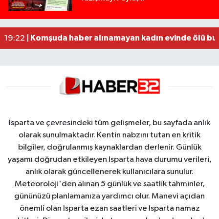
MOTOSİKLETLE ÇARPIŞAN OTOMOBİL GÜL HEYKE
02:26 |
Alzheimer Hastası Adamdan Saatlerdir Haber A
20:12 |
Komşuda haber alınamayan kadın evinde ölü bu
19:22 |
Isparta ve çevresindeki tüm gelişmeler, bu sayfada anlık
olarak sunulmaktadır. Kentin nabzını tutan en kritik
bilgiler, doğrulanmış kaynaklardan derlenir. Günlük
yaşamı doğrudan etkileyen Isparta hava durumu verileri,
anlık olarak güncellenerek kullanıcılara sunulur.
Meteoroloji'den alınan 5 günlük ve saatlik tahminler,
gününüzü planlamanıza yardımcı olur. Manevi açıdan
önemli olan Isparta ezan saatleri ve Isparta namaz