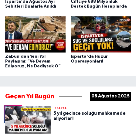
Isparta'da Ağustos Ayı
Çiftçiye 688 Milyonluk
Şehitleri Dualarla Anıldı
Destek Bugün Hesaplarda
Zabun’dan Yeni Yol
Isparta'da Huzur
Paylaşımı: “Ve Devam
Operasyonları!
Ediyoruz, Ne Dediysek O”
Geçen Yıl Bugün
08 Ağustos 2025
ISPARTA
5 yıl geçince soluğu mahkemede
alıyorlar!