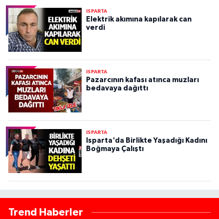
ISPARTA
Elektrik akımına kapılarak can
verdi
ISPARTA
Pazarcının kafası atınca muzları
bedavaya dağıttı
ISPARTA
Isparta'da Birlikte Yaşadığı Kadını
Boğmaya Çalıştı
Trend Haberler