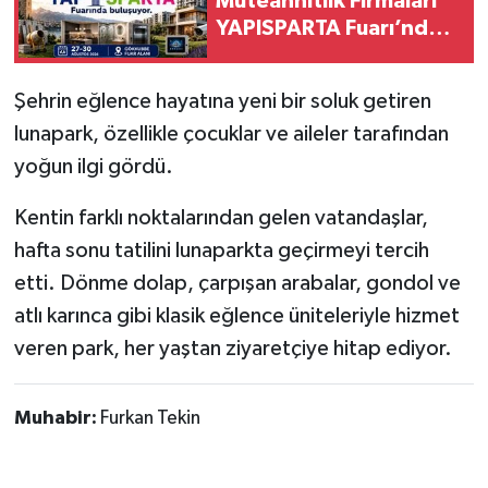
Müteahhitlik Firmaları
YAPISPARTA Fuarı’nda
Tarihi Yapılarımız
Buluşuyor
Şehrin eğlence hayatına yeni bir soluk getiren
Teknoloji
lunapark, özellikle çocuklar ve aileler tarafından
Türkiye
yoğun ilgi gördü.
Kentin farklı noktalarından gelen vatandaşlar,
Yerel
hafta sonu tatilini lunaparkta geçirmeyi tercih
İletişim
etti. Dönme dolap, çarpışan arabalar, gondol ve
atlı karınca gibi klasik eğlence üniteleriyle hizmet
Künye
veren park, her yaştan ziyaretçiye hitap ediyor.
Muhabir:
Furkan Tekin