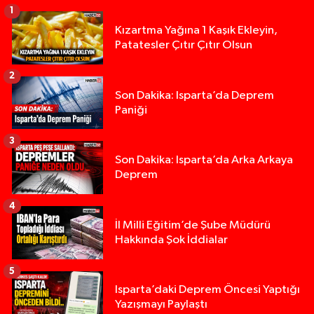
1
Kızartma Yağına 1 Kaşık Ekleyin,
Patatesler Çıtır Çıtır Olsun
2
Son Dakika: Isparta’da Deprem
Paniği
3
Son Dakika: Isparta’da Arka Arkaya
Deprem
4
İl Milli Eğitim’de Şube Müdürü
Hakkında Şok İddialar
5
Yığılca'da kardeşler arasındaki silahlı kavgada 
13:00 |
Isparta’daki Deprem Öncesi Yaptığı
Yazışmayı Paylaştı
Tur teknesi çalışanlarının birbirine girdiği kavga
12:48 |