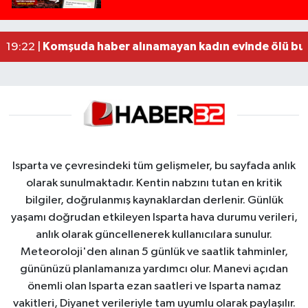
MOTOSİKLETLE ÇARPIŞAN OTOMOBİL GÜL HEYKE
02:26 |
Alzheimer Hastası Adamdan Saatlerdir Haber A
20:12 |
Komşuda haber alınamayan kadın evinde ölü bu
19:22 |
Isparta ve çevresindeki tüm gelişmeler, bu sayfada anlık
olarak sunulmaktadır. Kentin nabzını tutan en kritik
bilgiler, doğrulanmış kaynaklardan derlenir. Günlük
yaşamı doğrudan etkileyen Isparta hava durumu verileri,
anlık olarak güncellenerek kullanıcılara sunulur.
Meteoroloji'den alınan 5 günlük ve saatlik tahminler,
gününüzü planlamanıza yardımcı olur. Manevi açıdan
önemli olan Isparta ezan saatleri ve Isparta namaz
vakitleri, Diyanet verileriyle tam uyumlu olarak paylaşılır.