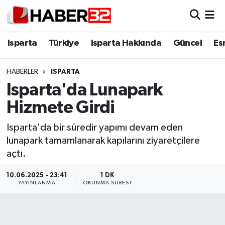
Isparta
Isparta Nöbetçi Eczaneler
Isparta
Türkiye
Isparta Hakkında
Güncel
Es
Isparta Hakkında
Isparta Hava Durumu
HABERLER
ISPARTA
Isparta'da Lunapark
Esnaf Diyor ki;
Isparta Trafik Yoğunluk Haritası
Hizmete Girdi
ASAYİŞ
Süper Lig Puan Durumu ve Fikstür
Isparta'da bir süredir yapımı devam eden
lunapark tamamlanarak kapılarını ziyaretçilere
BİLİM VE TEKNOLOJİ
Tüm Manşetler
açtı.
EĞİTİM
Son Dakika Haberleri
10.06.2025 - 23:41
1 DK
YAYINLANMA
OKUNMA SÜRESI
GENEL
Haber Arşivi
Güncel