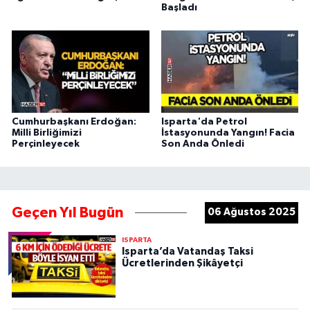
Başladı
Cumhurbaşkanı Erdoğan:
Isparta'da Petrol
Milli Birliğimizi
İstasyonunda Yangın! Facia
Perçinleyecek
Son Anda Önledi
Geçen Yıl Bugün
06 Ağustos 2025
ISPARTA
Isparta’da Vatandaş Taksi
Ücretlerinden Şikâyetçi