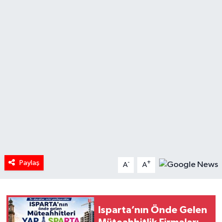
HABERDE İNSAN
İlginç
KÜLTÜR SANAT
MAGAZİN
Oyun
POLİTİKA
Paylaş
-
+
A
A
RESMİ İLANLAR
SAĞLIK
Isparta’nın Önde Gelen
Spor