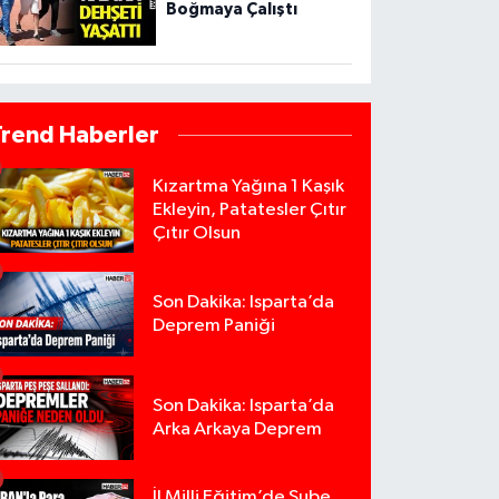
Boğmaya Çalıştı
Trend Haberler
Kızartma Yağına 1 Kaşık
Ekleyin, Patatesler Çıtır
Çıtır Olsun
Son Dakika: Isparta’da
Deprem Paniği
Son Dakika: Isparta’da
Arka Arkaya Deprem
İl Milli Eğitim’de Şube