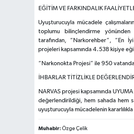
EĞİTİM VE FARKINDALIK FAALİYETL
Uyuşturucuyla mücadele çalışmaları
toplumu bilinçlendirme yönünden
tarafından, “Narkorehber”, “En İy
projeleri kapsamında 4.538 kişiye eğit
“Narkonokta Projesi” ile 950 vatandaş
İHBARLAR TİTİZLİKLE DEĞERLENDİ
NARVAS projesi kapsamında UYUMA uyg
değerlendirildiği, hem sahada hem s
uyuşturucuyla mücadelenin kararlılıkl
Muhabir:
Özge Çelik