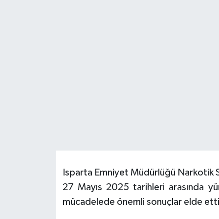
HABERDE İNSAN
İlginç
KÜLTÜR SANAT
MAGAZİN
Oyun
POLİTİKA
RESMİ İLANLAR
Isparta Emniyet Müdürlüğü Narkotik 
27 Mayıs 2025 tarihleri arasında yü
SAĞLIK
mücadelede önemli sonuçlar elde etti
Spor