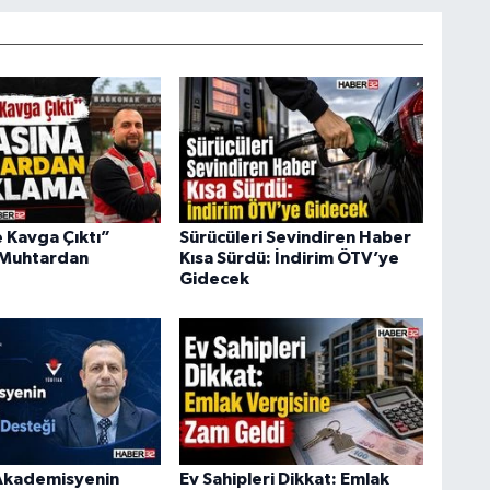
Kavga Çıktı”
Sürücüleri Sevindiren Haber
 Muhtardan
Kısa Sürdü: İndirim ÖTV’ye
Gidecek
Akademisyenin
Ev Sahipleri Dikkat: Emlak