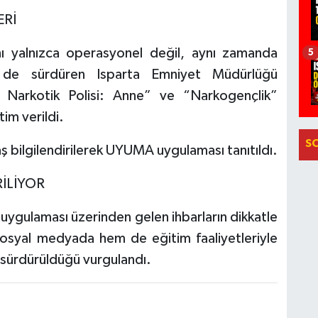
ERİ
nı yalnızca operasyonel değil, aynı zamanda
5
 de sürdüren Isparta Emniyet Müdürlüğü
i Narkotik Polisi: Anne” ve “Narkogençlik”
im verildi.
S
 bilgilendirilerek UYUMA uygulaması tanıtıldı.
RİLİYOR
ulaması üzerinden gelen ihbarların dikkatle
osyal medyada hem de eğitim faaliyetleriyle
a sürdürüldüğü vurgulandı.