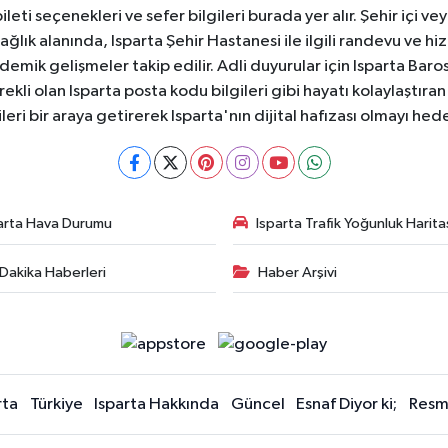
ti seçenekleri ve sefer bilgileri burada yer alır. Şehir içi veya
 Sağlık alanında, Isparta Şehir Hastanesi ile ilgili randevu ve
ademik gelişmeler takip edilir. Adli duyurular için Isparta Bar
ekli olan Isparta posta kodu bilgileri gibi hayatı kolaylaştıra
ileri bir araya getirerek Isparta'nın dijital hafızası olmayı hede
arta Hava Durumu
Isparta Trafik Yoğunluk Harita
Dakika Haberleri
Haber Arşivi
rta
Türkiye
Isparta Hakkında
Güncel
Esnaf Diyor ki;
Resmi