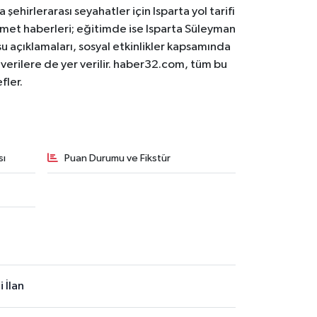
 şehirlerarası seyahatler için Isparta yol tarifi
 hizmet haberleri; eğitimde ise Isparta Süleyman
osu açıklamaları, sosyal etkinlikler kapsamında
n verilere de yer verilir. haber32.com, tüm bu
fler.
sı
Puan Durumu ve Fikstür
 İlan