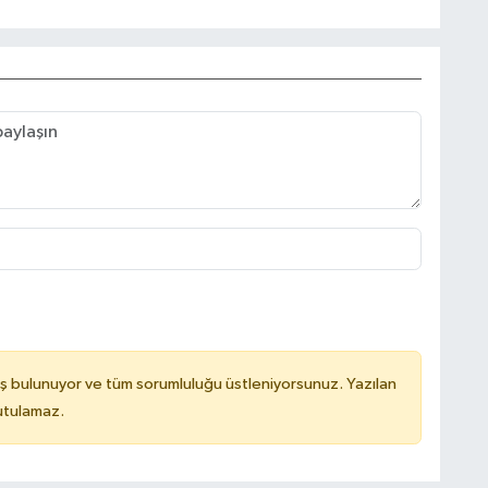
ş bulunuyor ve tüm sorumluluğu üstleniyorsunuz. Yazılan
utulamaz.