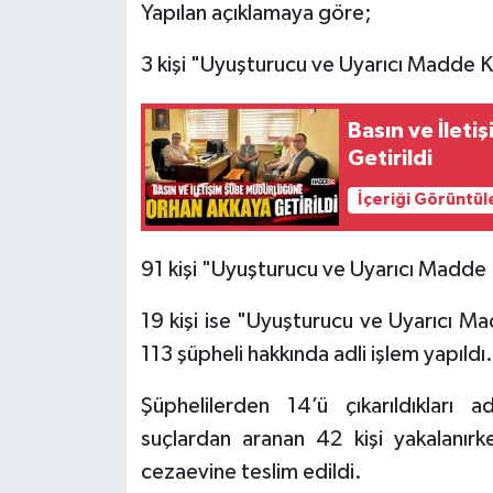
Yapılan açıklamaya göre;
Tarihi Yapılarımız
3 kişi "Uyuşturucu ve Uyarıcı Madde 
Teknoloji
Basın ve İlet
Getirildi
Türkiye
İçeriği Görüntül
Yerel
91 kişi "Uyuşturucu ve Uyarıcı Madde
İletişim
19 kişi ise "Uyuşturucu ve Uyarıcı M
Künye
113 şüpheli hakkında adli işlem yapıldı.
Şüphelilerden 14’ü çıkarıldıkları 
suçlardan aranan 42 kişi yakalanırk
cezaevine teslim edildi.