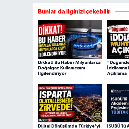
Bunlar da ilginizi çekebilir
Dikkat! Bu Haber Milyonlarca
“Düğünde 
Doğalgaz Kullanıcısını
İddiasına
İlgilendiriyor
Açıklama
Dijital Dönüşümde Türkiye'yi
ISUBÜ’lü 