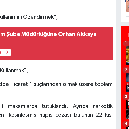
Kullanımını Özendirmek",
işim Şube Müdürlüğüne Orhan Akkaya
1
e
 Kullanmak",
2
adde Ticareti" suçlarından olmak üzere toplam
3
adli makamlarca tutuklandı. Ayrıca narkotik
en, kesinleşmiş hapis cezası bulunan 22 kişi
4