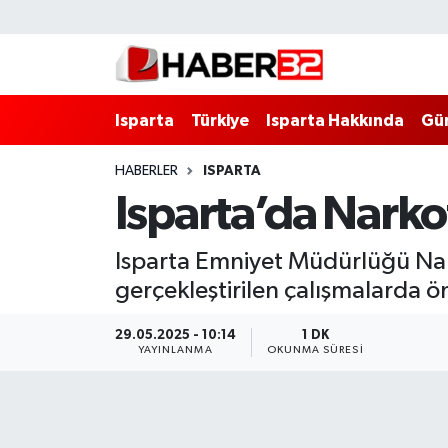
Isparta
Isparta Nöbetçi Eczaneler
Isparta
Türkiye
Isparta Hakkında
Gü
Isparta Hakkında
Isparta Hava Durumu
HABERLER
ISPARTA
Esnaf Diyor ki;
Isparta Trafik Yoğunluk Haritası
Isparta’da Narkot
ASAYİŞ
Süper Lig Puan Durumu ve Fikstür
Isparta Emniyet Müdürlüğü Nar
BİLİM VE TEKNOLOJİ
Tüm Manşetler
gerçekleştirilen çalışmalarda ön
EĞİTİM
Son Dakika Haberleri
29.05.2025 - 10:14
1 DK
YAYINLANMA
OKUNMA SÜRESI
GENEL
Haber Arşivi
Güncel