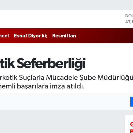
DO
47,
EU
55
ncel
Esnaf Diyor ki;
Resmi İlan
STE
64,
GRA
651
ik Seferberliği
BİS
13.
BIT
kotik Suçlarla Mücadele Şube Müdürlüğü e
64.
emli başarılara imza atıldı.