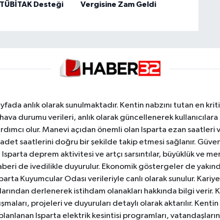
 TÜBİTAK Desteği
Vergisine Zam Geldi
yfada anlık olarak sunulmaktadır. Kentin nabzını tutan en kriti
va durumu verileri, anlık olarak güncellenerek kullanıcılara
dımcı olur. Manevi açıdan önemli olan Isparta ezan saatleri ve
badet saatlerini doğru bir şekilde takip etmesi sağlanır. Güven
sparta deprem aktivitesi ve artçı sarsıntılar, büyüklük ve merk
aberi de ivedilikle duyurulur. Ekonomik göstergeler de yakınd
 Isparta Kuyumcular Odası verileriyle canlı olarak sunulur. Kariy
anlarından derlenerek istihdam olanakları hakkında bilgi verir
aları, projeleri ve duyuruları detaylı olarak aktarılır. Kentin tü
 planlanan Isparta elektrik kesintisi programları, vatandaşların