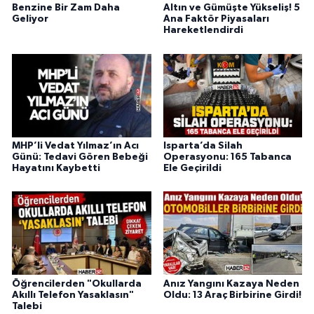
Benzine Bir Zam Daha
Altın ve Gümüşte Yükseliş! 5
Geliyor
Ana Faktör Piyasaları
Hareketlendirdi
MHP’li Vedat Yılmaz’ın Acı
Isparta’da Silah
Günü: Tedavi Gören Bebeği
Operasyonu: 165 Tabanca
Hayatını Kaybetti
Ele Geçirildi
Öğrencilerden "Okullarda
Anız Yangını Kazaya Neden
Akıllı Telefon Yasaklasın"
Oldu: 13 Araç Birbirine Girdi!
Talebi