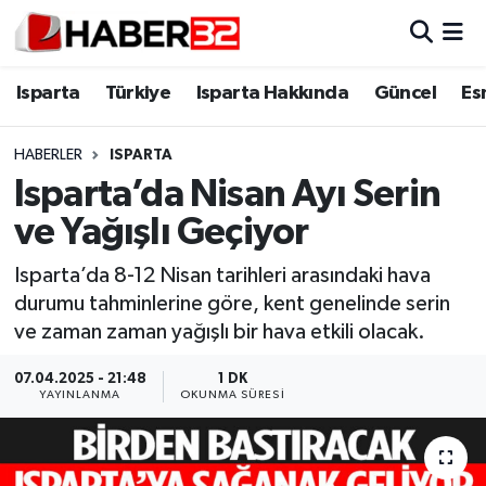
Isparta
Isparta Nöbetçi Eczaneler
Isparta
Türkiye
Isparta Hakkında
Güncel
Es
Isparta Hakkında
Isparta Hava Durumu
HABERLER
ISPARTA
Isparta’da Nisan Ayı Serin
Esnaf Diyor ki;
Isparta Trafik Yoğunluk Haritası
ve Yağışlı Geçiyor
ASAYİŞ
Süper Lig Puan Durumu ve Fikstür
Isparta’da 8-12 Nisan tarihleri arasındaki hava
durumu tahminlerine göre, kent genelinde serin
BİLİM VE TEKNOLOJİ
Tüm Manşetler
ve zaman zaman yağışlı bir hava etkili olacak.
EĞİTİM
Son Dakika Haberleri
07.04.2025 - 21:48
1 DK
YAYINLANMA
OKUNMA SÜRESI
GENEL
Haber Arşivi
Güncel