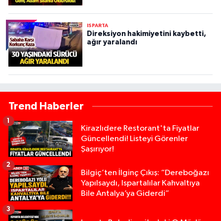
ISPARTA
Direksiyon hakimiyetini kaybetti,
ağır yaralandı
Trend Haberler
1
Kirazlıdere Restorant'ta Fiyatlar
Güncellendi! Listeyi Görenler
Şaşırıyor!
2
Bilgiç’ten İlginç Çıkış: “Dereboğazı
Yapılsaydı, Ispartalılar Kahvaltıya
Bile Antalya’ya Giderdi”
3