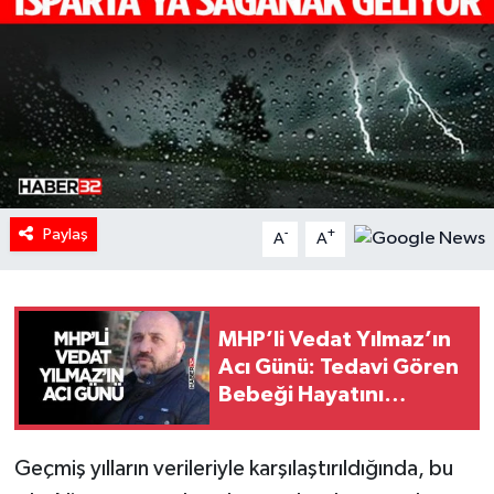
HABERDE İNSAN
İlginç
KÜLTÜR SANAT
MAGAZİN
Paylaş
-
+
A
A
Oyun
POLİTİKA
MHP’li Vedat Yılmaz’ın
Acı Günü: Tedavi Gören
RESMİ İLANLAR
Bebeği Hayatını
Kaybetti
SAĞLIK
Geçmiş yılların verileriyle karşılaştırıldığında, bu
Spor