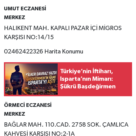
UMUT ECZANESİ
Tarihi Yapılarımız
MERKEZ
HALIKENT MAH. KAPALI PAZAR İÇİ MİGROS
Teknoloji
KARŞISI NO:14/15
Türkiye
02462422326 Harita Konumu
Yerel
Türkiye’nin İftiharı,
İletişim
Isparta’nın Mimarı:
Şükrü Başdeğirmen
Künye
ÖRMECİ ECZANESİ
MERKEZ
BAĞLAR MAH. 110.CAD. 2758 SOK. ÇAMLICA
KAHVESİ KARŞISI NO:2-1A