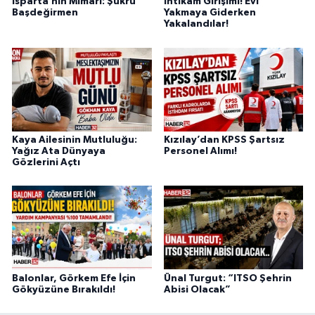
Isparta’nın Mimarı: Şükrü
İntikam Girişimi! Evi
Başdeğirmen
Yakmaya Giderken
Yakalandılar!
Kaya Ailesinin Mutluluğu:
Kızılay’dan KPSS Şartsız
Yağız Ata Dünyaya
Personel Alımı!
Gözlerini Açtı
Balonlar, Görkem Efe İçin
Ünal Turgut: “ITSO Şehrin
Gökyüzüne Bırakıldı!
Abisi Olacak”