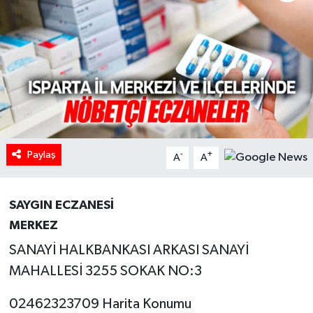
HABERDE İNSAN
İlginç
KÜLTÜR SANAT
MAGAZİN
Paylaş
-
+
A
A
Oyun
POLİTİKA
SAYGIN ECZANESİ
MERKEZ
RESMİ İLANLAR
SANAYİ HALKBANKASI ARKASI SANAYİ
MAHALLESİ 3255 SOKAK NO:3
SAĞLIK
02462323709 Harita Konumu
Spor