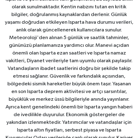
olarak sunulmaktadır. Kentin nabzını tutan en kritik
bilgiler, doğrulanmış kaynaklardan derlenir. Günlük
yaşamı doğrudan etkileyen Isparta hava durumu verileri,
anlık olarak güncellenerek kullanıcılara sunulur.
Meteoroloji'den alınan 5 günlük ve saatlik tahminler,
gününüzü planlamanıza yardımcı olur. Manevi açıdan
önemli olan Isparta ezan saatleri ve Isparta namaz
vakitleri, Diyanet verileriyle tam uyumlu olarak paylaşılır.
Vatandaşların ibadet saatlerini doğru bir şekilde takip
etmesi sağlanır. Güvenlik ve farkındalık açısından,
bölgedeki sismik hareketler büyük önem taşır. Yaşanan
en son Isparta deprem aktivitesi ve artçı sarsıntılar,
büyüklük ve merkez üssü bilgileriyle anında yayınlanır.
Ayrıca kent genelindeki önemli bir Isparta yangın haberi
de ivedilikle duyurulur. Ekonomik göstergeler de
yakından izlenmektedir. Yatırımcılar ve vatandaşlar için
Isparta altın fiyatları, serbest piyasa ve Isparta
Kuyumcular Odası verileriyle canlı olarak sunulur. Kariyer