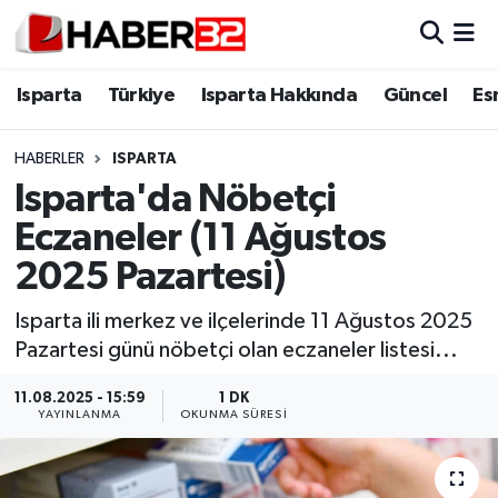
Isparta
Isparta Nöbetçi Eczaneler
Isparta
Türkiye
Isparta Hakkında
Güncel
Es
Isparta Hakkında
Isparta Hava Durumu
HABERLER
ISPARTA
Isparta'da Nöbetçi
Esnaf Diyor ki;
Isparta Trafik Yoğunluk Haritası
Eczaneler (11 Ağustos
ASAYİŞ
Süper Lig Puan Durumu ve Fikstür
2025 Pazartesi)
BİLİM VE TEKNOLOJİ
Tüm Manşetler
Isparta ili merkez ve ilçelerinde 11 Ağustos 2025
Pazartesi günü nöbetçi olan eczaneler listesi...
EĞİTİM
Son Dakika Haberleri
11.08.2025 - 15:59
1 DK
YAYINLANMA
OKUNMA SÜRESI
GENEL
Haber Arşivi
Güncel