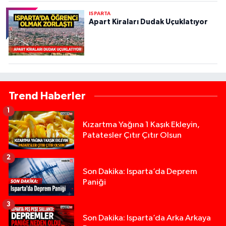
ISPARTA
Apart Kiraları Dudak Uçuklatıyor
Trend Haberler
1
Kızartma Yağına 1 Kaşık Ekleyin,
Patatesler Çıtır Çıtır Olsun
2
Son Dakika: Isparta’da Deprem
Paniği
3
Son Dakika: Isparta’da Arka Arkaya