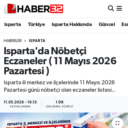
Isparta
Isparta Nöbetçi Eczaneler
Isparta
Türkiye
Isparta Hakkında
Güncel
Es
Isparta Hakkında
Isparta Hava Durumu
HABERLER
ISPARTA
Isparta'da Nöbetçi
Esnaf Diyor ki;
Isparta Trafik Yoğunluk Haritası
Eczaneler ( 11 Mayıs 2026
ASAYİŞ
Süper Lig Puan Durumu ve Fikstür
Pazartesi )
BİLİM VE TEKNOLOJİ
Tüm Manşetler
Isparta ili merkez ve ilçelerinde 11 Mayıs 2026
Pazartesi günü nöbetçi olan eczaneler listesi..
EĞİTİM
Son Dakika Haberleri
11.05.2026 - 16:15
1 DK
YAYINLANMA
OKUNMA SÜRESI
GENEL
Haber Arşivi
Güncel