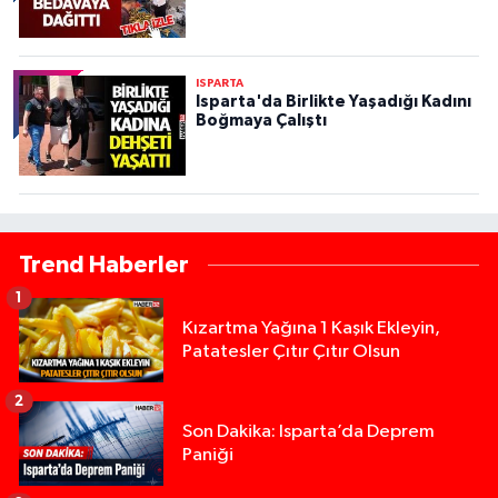
ISPARTA
Isparta'da Birlikte Yaşadığı Kadını
Boğmaya Çalıştı
Trend Haberler
1
Kızartma Yağına 1 Kaşık Ekleyin,
Patatesler Çıtır Çıtır Olsun
2
Son Dakika: Isparta’da Deprem
Paniği