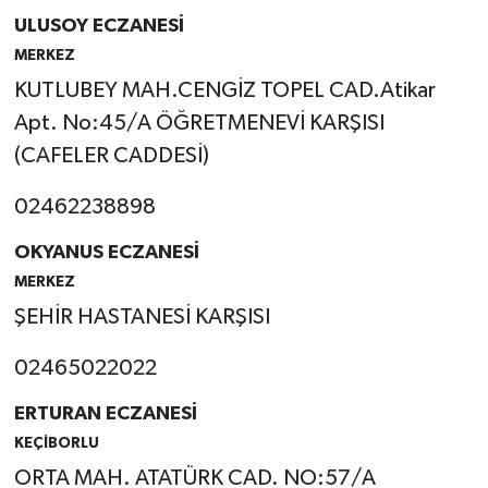
ULUSOY ECZANESİ
Tarihi Yapılarımız
MERKEZ
KUTLUBEY MAH.CENGİZ TOPEL CAD.Atikar
Teknoloji
Apt. No:45/A ÖĞRETMENEVİ KARŞISI
(CAFELER CADDESİ)
Türkiye
02462238898
Yerel
OKYANUS ECZANESİ
İletişim
MERKEZ
ŞEHİR HASTANESİ KARŞISI
Künye
02465022022
ERTURAN ECZANESİ
KEÇİBORLU
ORTA MAH. ATATÜRK CAD. NO:57/A