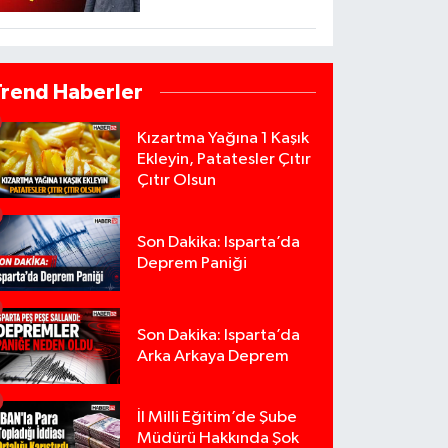
Trend Haberler
Kızartma Yağına 1 Kaşık
Ekleyin, Patatesler Çıtır
Çıtır Olsun
Son Dakika: Isparta’da
Deprem Paniği
Son Dakika: Isparta’da
Arka Arkaya Deprem
İl Milli Eğitim’de Şube
Müdürü Hakkında Şok