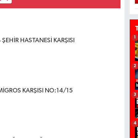
1
ŞEHİR HASTANESİ KARŞISI
2
MİGROS KARŞISI NO:14/15
3
4