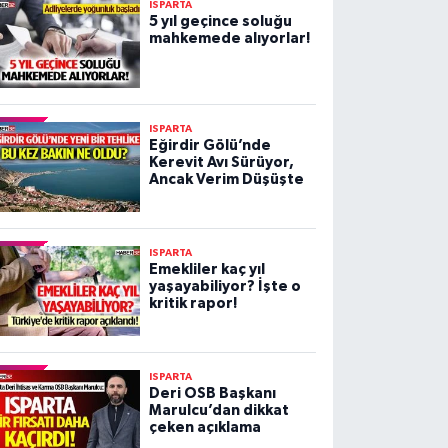
ISPARTA
5 yıl geçince soluğu
mahkemede alıyorlar!
ISPARTA
Eğirdir Gölü’nde
Kerevit Avı Sürüyor,
Ancak Verim Düşüşte
ISPARTA
Emekliler kaç yıl
yaşayabiliyor? İşte o
kritik rapor!
ISPARTA
Deri OSB Başkanı
Marulcu’dan dikkat
çeken açıklama