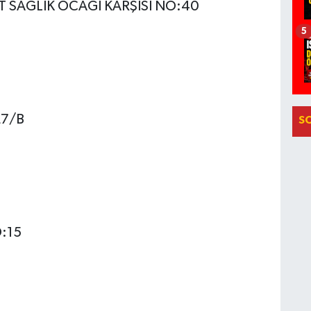
 SAĞLIK OCAĞI KARŞISI NO:40
5
27/B
S
:15