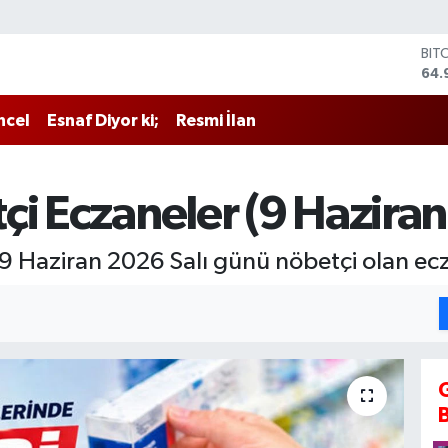
BIT
64.
DO
47,
EU
55,
ncel
Esnaf Diyor ki;
Resmi İlan
STE
64,
GRA
666
çi Eczaneler (9 Haziran
BİS
13.
e 9 Haziran 2026 Salı günü nöbetçi olan ecza