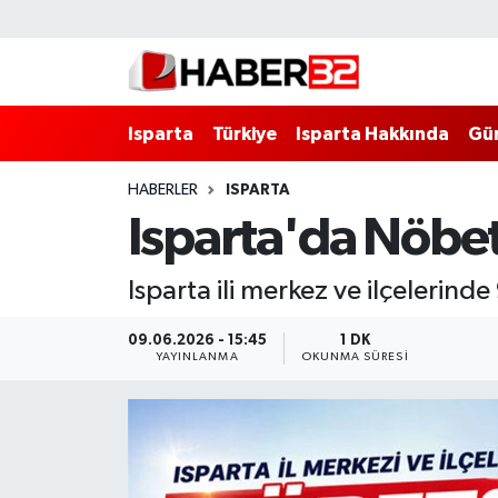
Isparta
Isparta Nöbetçi Eczaneler
Isparta
Türkiye
Isparta Hakkında
Gü
Isparta Hakkında
Isparta Hava Durumu
HABERLER
ISPARTA
Esnaf Diyor ki;
Isparta Trafik Yoğunluk Haritası
Isparta'da Nöbet
ASAYİŞ
Süper Lig Puan Durumu ve Fikstür
Isparta ili merkez ve ilçelerind
BİLİM VE TEKNOLOJİ
Tüm Manşetler
09.06.2026 - 15:45
1 DK
YAYINLANMA
OKUNMA SÜRESI
EĞİTİM
Son Dakika Haberleri
GENEL
Haber Arşivi
Güncel