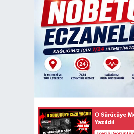
HABERDE İNSAN
İlginç
KÜLTÜR SANAT
MAGAZİN
Oyun
POLİTİKA
RESMİ İLANLAR
O Sürücüye Mo
SAĞLIK
Yazıldı!
Spor
İçeriği Görüntül