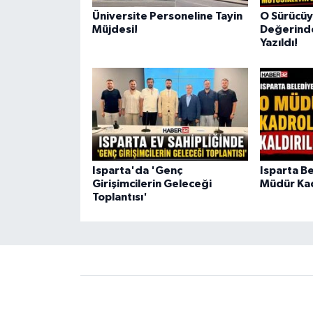
Üniversite Personeline Tayin
O Sürücüy
Müjdesi!
Değerinde
Yazıldı!
Isparta'da 'Genç
Isparta B
Girişimcilerin Geleceği
Müdür Kadr
Toplantısı'