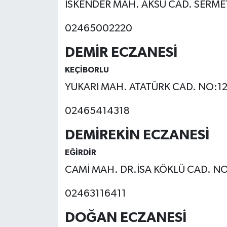
İSKENDER MAH. AKSU CAD. SERMET
02465002220
DEMİR ECZANESİ
KEÇİBORLU
YUKARI MAH. ATATÜRK CAD. NO:1
02465414318
DEMİREKİN ECZANESİ
EĞİRDİR
CAMİ MAH. DR.İSA KÖKLÜ CAD. NO
02463116411
DOĞAN ECZANESİ