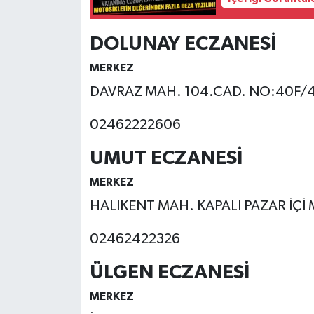
Tarihi Yapılarımız
DOLUNAY ECZANESİ
Teknoloji
MERKEZ
DAVRAZ MAH. 104.CAD. NO:40F/4 
Türkiye
02462222606
Yerel
UMUT ECZANESİ
İletişim
MERKEZ
HALIKENT MAH. KAPALI PAZAR İÇİ 
Künye
02462422326
ÜLGEN ECZANESİ
MERKEZ