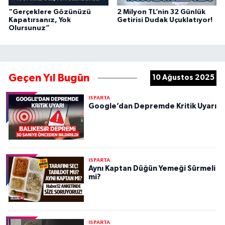
“Gerçeklere Gözünüzü
2 Milyon TL’nin 32 Günlük
Kapatırsanız, Yok
Getirisi Dudak Uçuklatıyor!
Olursunuz”
Geçen Yıl Bugün
10 Ağustos 2025
ISPARTA
Google’dan Depremde Kritik Uyarı
ISPARTA
Aynı Kaptan Düğün Yemeği Sürmeli
mi?
ISPARTA