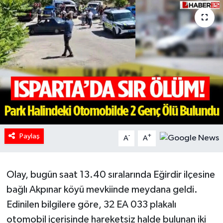
HABERDE İNSAN
İlginç
KÜLTÜR SANAT
MAGAZİN
Oyun
Paylaş
-
+
A
A
POLİTİKA
RESMİ İLANLAR
Olay, bugün saat 13.40 sıralarında Eğirdir ilçesine
bağlı Akpınar köyü mevkiinde meydana geldi.
SAĞLIK
Edinilen bilgilere göre, 32 EA 033 plakalı
otomobil içerisinde hareketsiz halde bulunan iki
Spor