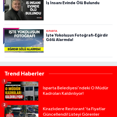
İş İnsanı Evinde Ölü Bulundu
ISPARTA
İşte Yokoluşun Fotoğrafı-Eğirdir
Gölü Alarmda!
Trend Haberler
1
Isparta Belediyesi'ndeki O Müdür
Kadroları Kaldırılıyor!
2
Kirazlıdere Restorant'ta Fiyatlar
Güncellendi! Listeyi Görenler