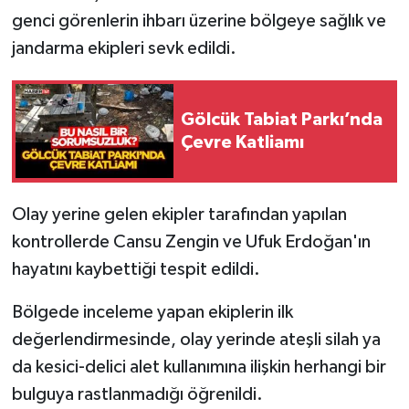
genci görenlerin ihbarı üzerine bölgeye sağlık ve
Tarihi Yapılarımız
jandarma ekipleri sevk edildi.
Teknoloji
Gölcük Tabiat Parkı’nda
Türkiye
Çevre Katliamı
Yerel
Olay yerine gelen ekipler tarafından yapılan
İletişim
kontrollerde Cansu Zengin ve Ufuk Erdoğan'ın
hayatını kaybettiği tespit edildi.
Künye
Bölgede inceleme yapan ekiplerin ilk
değerlendirmesinde, olay yerinde ateşli silah ya
da kesici-delici alet kullanımına ilişkin herhangi bir
bulguya rastlanmadığı öğrenildi.