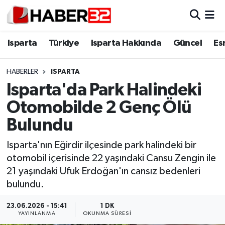
Isparta
Isparta Nöbetçi Eczaneler
Isparta
Türkiye
Isparta Hakkında
Güncel
Es
Isparta Hakkında
Isparta Hava Durumu
HABERLER
ISPARTA
Isparta'da Park Halindeki
Esnaf Diyor ki;
Isparta Trafik Yoğunluk Haritası
Otomobilde 2 Genç Ölü
ASAYİŞ
Süper Lig Puan Durumu ve Fikstür
Bulundu
BİLİM VE TEKNOLOJİ
Tüm Manşetler
Isparta'nın Eğirdir ilçesinde park halindeki bir
otomobil içerisinde 22 yaşındaki Cansu Zengin ile
EĞİTİM
Son Dakika Haberleri
21 yaşındaki Ufuk Erdoğan'ın cansız bedenleri
bulundu.
GENEL
Haber Arşivi
23.06.2026 - 15:41
1 DK
YAYINLANMA
OKUNMA SÜRESI
Güncel