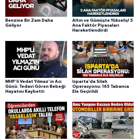
Benzine Bir Zam Daha
Altın ve Gümüşte Yükseliş! 5
Geliyor
Ana Faktör Piyasaları
Hareketlendirdi
MHP’li Vedat Yılmaz’ın Acı
Isparta’da Silah
Günü: Tedavi Gören Bebeği
Operasyonu: 165 Tabanca
Hayatını Kaybetti
Ele Geçirildi