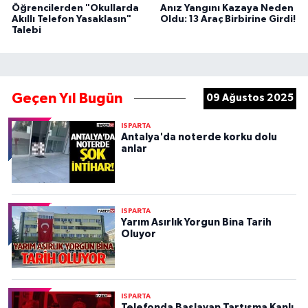
Öğrencilerden "Okullarda
Anız Yangını Kazaya Neden
Akıllı Telefon Yasaklasın"
Oldu: 13 Araç Birbirine Girdi!
Talebi
Geçen Yıl Bugün
09 Ağustos 2025
ISPARTA
Antalya'da noterde korku dolu
anlar
ISPARTA
Yarım Asırlık Yorgun Bina Tarih
Oluyor
ISPARTA
Telefonda Başlayan Tartışma Kanlı