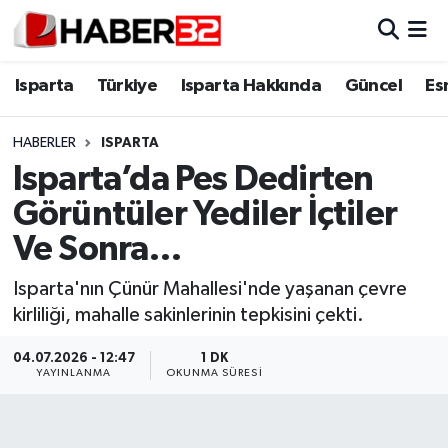
Isparta
Isparta Nöbetçi Eczaneler
Isparta
Türkiye
Isparta Hakkında
Güncel
Es
Isparta Hakkında
Isparta Hava Durumu
HABERLER
ISPARTA
Isparta’da Pes Dedirten
Esnaf Diyor ki;
Isparta Trafik Yoğunluk Haritası
Görüntüler Yediler İçtiler
ASAYİŞ
Süper Lig Puan Durumu ve Fikstür
Ve Sonra…
BİLİM VE TEKNOLOJİ
Tüm Manşetler
Isparta'nın Çünür Mahallesi'nde yaşanan çevre
kirliliği, mahalle sakinlerinin tepkisini çekti.
EĞİTİM
Son Dakika Haberleri
04.07.2026 - 12:47
1 DK
YAYINLANMA
OKUNMA SÜRESI
GENEL
Haber Arşivi
Güncel