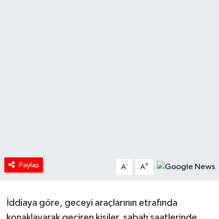
HABERDE İNSAN
İlginç
KÜLTÜR SANAT
MAGAZİN
Oyun
POLİTİKA
Paylaş
-
+
RESMİ İLANLAR
A
A
SAĞLIK
İddiaya göre, geceyi araçlarının etrafında
konaklayarak geçiren kişiler, sabah saatlerinde
Spor