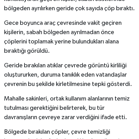
bölgeden ayrılırken geride çok sayıda çöp bıraktı.
Tarihi Yapılarımız
Gece boyunca araç çevresinde vakit geçiren
Teknoloji
kişilerin, sabah bölgeden ayrılmadan önce
çöplerini toplamak yerine bulundukları alana
Türkiye
bıraktığı görüldü.
Yerel
Geride bırakılan atıklar çevrede görüntü kirliliği
oluştururken, duruma tanıklık eden vatandaşlar
İletişim
çevrenin bu şekilde kirletilmesine tepki gösterdi.
Künye
Mahalle sakinleri, ortak kullanım alanlarının temiz
tutulması gerektiğini belirterek, bu tür
davranışların çevreye zarar verdiğini ifade etti.
Bölgede bırakılan çöpler, çevre temizliği