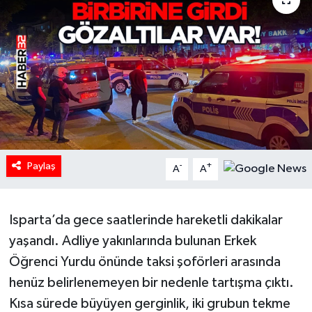
HABERDE İNSAN
İlginç
KÜLTÜR SANAT
MAGAZİN
Paylaş
Oyun
-
+
A
A
POLİTİKA
Isparta’da gece saatlerinde hareketli dakikalar
RESMİ İLANLAR
yaşandı. Adliye yakınlarında bulunan Erkek
Öğrenci Yurdu önünde taksi şoförleri arasında
SAĞLIK
henüz belirlenemeyen bir nedenle tartışma çıktı.
Kısa sürede büyüyen gerginlik, iki grubun tekme
Spor