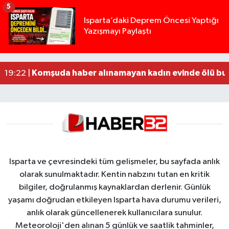
5
Yığılca'da kardeşler arasındaki silahlı kavgada 
13:00 |
Isparta’daki Deprem Öncesi Yaptığı
Yazışmayı Paylaştı
Tur teknesi çalışanlarının birbirine girdiği kavga
12:48 |
MOTOSİKLETLE ÇARPIŞAN OTOMOBİL GÜL HEYKE
02:26 |
Alzheimer Hastası Adamdan Saatlerdir Haber A
20:12 |
Komşuda haber alınamayan kadın evinde ölü bu
19:22 |
Isparta ve çevresindeki tüm gelişmeler, bu sayfada anlık
olarak sunulmaktadır. Kentin nabzını tutan en kritik
bilgiler, doğrulanmış kaynaklardan derlenir. Günlük
yaşamı doğrudan etkileyen Isparta hava durumu verileri,
anlık olarak güncellenerek kullanıcılara sunulur.
Meteoroloji'den alınan 5 günlük ve saatlik tahminler,