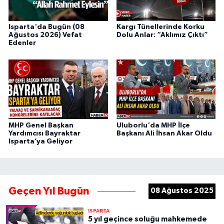
Isparta'da Bugün (08
Kargı Tünellerinde Korku
Ağustos 2026) Vefat
Dolu Anlar: “Aklımız Çıktı”
Edenler
MHP Genel Başkan
Uluborlu'da MHP İlçe
Yardımcısı Bayraktar
Başkanı Ali İhsan Akar Oldu
Isparta’ya Geliyor
Geçen Yıl Bugün
08 Ağustos 2025
ISPARTA
5 yıl geçince soluğu mahkemede