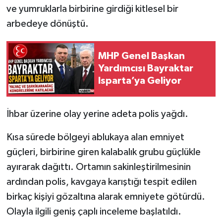
ve yumruklarla birbirine girdiği kitlesel bir
arbedeye dönüştü.
Tarihi Yapılarımız
Teknoloji
MHP Genel Başkan
Yardımcısı Bayraktar
Türkiye
Isparta’ya Geliyor
Yerel
İhbar üzerine olay yerine adeta polis yağdı.
İletişim
Kısa sürede bölgeyi ablukaya alan emniyet
Künye
güçleri, birbirine giren kalabalık grubu güçlükle
ayırarak dağıttı. Ortamın sakinleştirilmesinin
ardından polis, kavgaya karıştığı tespit edilen
birkaç kişiyi gözaltına alarak emniyete götürdü.
Olayla ilgili geniş çaplı inceleme başlatıldı.