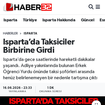
Isparta
Isparta Nöbetçi Eczaneler
Isparta
Türkiye
Isparta Hakkında
Güncel
Es
Isparta Hakkında
Isparta Hava Durumu
HABERLER
ISPARTA
Isparta’da Taksiciler
Esnaf Diyor ki;
Isparta Trafik Yoğunluk Haritası
Birbirine Girdi
ASAYİŞ
Süper Lig Puan Durumu ve Fikstür
Isparta’da gece saatlerinde hareketli dakikalar
yaşandı. Adliye yakınlarında bulunan Erkek
BİLİM VE TEKNOLOJİ
Tüm Manşetler
Öğrenci Yurdu önünde taksi şoförleri arasında
henüz belirlenemeyen bir nedenle tartışma çıktı
EĞİTİM
Son Dakika Haberleri
16.06.2026 - 23:33
1 DK
GENEL
Haber Arşivi
YAYINLANMA
OKUNMA SÜRESI
Güncel