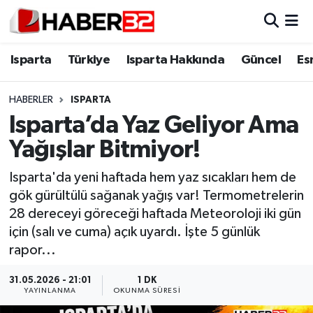
Isparta
Isparta Nöbetçi Eczaneler
Isparta
Türkiye
Isparta Hakkında
Güncel
Es
Isparta Hakkında
Isparta Hava Durumu
HABERLER
ISPARTA
Isparta’da Yaz Geliyor Ama
Esnaf Diyor ki;
Isparta Trafik Yoğunluk Haritası
Yağışlar Bitmiyor!
ASAYİŞ
Süper Lig Puan Durumu ve Fikstür
Isparta'da yeni haftada hem yaz sıcakları hem de
gök gürültülü sağanak yağış var! Termometrelerin
BİLİM VE TEKNOLOJİ
Tüm Manşetler
28 dereceyi göreceği haftada Meteoroloji iki gün
için (salı ve cuma) açık uyardı. İşte 5 günlük
EĞİTİM
Son Dakika Haberleri
rapor...
GENEL
Haber Arşivi
31.05.2026 - 21:01
1 DK
YAYINLANMA
OKUNMA SÜRESI
Güncel