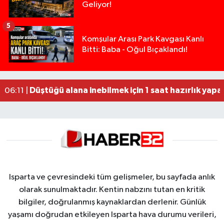
Geliyor!
5
Tarsus'ta silahlı kavga: Kuzenlerden biri öldü, d
09:47 |
Komşular Arası Park Kavgası Kanlı
Bitti: Baba - Oğul Bıçaklandı!
Yasal sınırın yaklaşık 10 katı alkollü çıkan sürüc
09:44 |
Milyonluk miras kavgasında anne-kız yüzleşti: 
09:43 |
Burdur'da belediyenin gece yaptığı yol çalışmas
06:14 |
Düştüğü alana inebilmek için 1 saat hazırlık yapan
06:11 |
Isparta ve çevresindeki tüm gelişmeler, bu sayfada anlık
olarak sunulmaktadır. Kentin nabzını tutan en kritik
bilgiler, doğrulanmış kaynaklardan derlenir. Günlük
yaşamı doğrudan etkileyen Isparta hava durumu verileri,