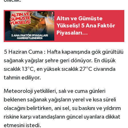
Altın ve Gümüşte
Yükseliş! 5 Ana Faktör
Piyasaları
Hareketlendirdi
5 Haziran Cuma : Hafta kapanışında gök gürültülü
sağanak yağışlar şehre geri dönüyor. En düşük
sıcaklık 13°C, en yüksek sıcaklık 27°C civarında
tahmin ediliyor.
Meteoroloji yetkilileri, salı ve cuma günleri
beklenen sağanak yağışların yerel ve kısa süreli
olacağını belirtirken, ani sel, su baskını ve yıldırım
riskine karşı vatandaşların güncel uyarılara dikkat
etmesini istedi.