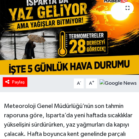
HABERDE İNSAN
İlginç
KÜLTÜR SANAT
MAGAZİN
Oyun
Paylaş
-
+
A
A
POLİTİKA
Meteoroloji Genel Müdürlüğü’nün son tahmin
RESMİ İLANLAR
raporuna göre, Isparta’da yeni haftada sıcaklıklar
SAĞLIK
yükselişini sürdürürken, yaz yağmurları da kapıyı
çalacak. Hafta boyunca kent genelinde parçalı
Spor