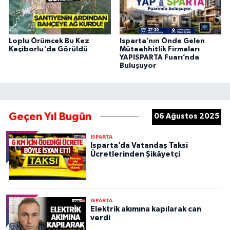
Loplu Örümcek Bu Kez
Isparta’nın Önde Gelen
Keçiborlu'da Görüldü
Müteahhitlik Firmaları
YAPISPARTA Fuarı’nda
Buluşuyor
Geçen Yıl Bugün
06 Ağustos 2025
ISPARTA
Isparta’da Vatandaş Taksi
Ücretlerinden Şikâyetçi
ISPARTA
Elektrik akımına kapılarak can
verdi