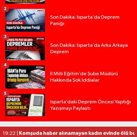
2
Son Dakika: Isparta’da Deprem
Paniği
3
Son Dakika: Isparta’da Arka Arkaya
Deprem
4
İl Milli Eğitim’de Şube Müdürü
Hakkında Şok İddialar
5
Yığılca'da kardeşler arasındaki silahlı kavgada 
13:00 |
Isparta’daki Deprem Öncesi Yaptığı
Yazışmayı Paylaştı
Tur teknesi çalışanlarının birbirine girdiği kavga
12:48 |
MOTOSİKLETLE ÇARPIŞAN OTOMOBİL GÜL HEYKE
02:26 |
Alzheimer Hastası Adamdan Saatlerdir Haber A
20:12 |
Komşuda haber alınamayan kadın evinde ölü bu
19:22 |