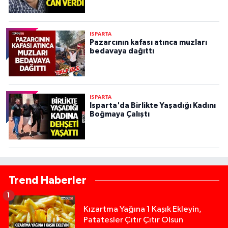
ISPARTA
Pazarcının kafası atınca muzları
bedavaya dağıttı
ISPARTA
Isparta'da Birlikte Yaşadığı Kadını
Boğmaya Çalıştı
Trend Haberler
1
Kızartma Yağına 1 Kaşık Ekleyin,
Patatesler Çıtır Çıtır Olsun