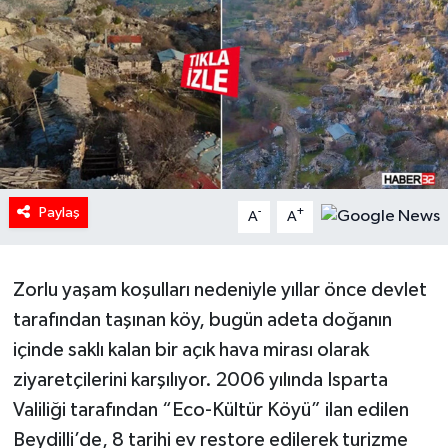
HABERDE İNSAN
İlginç
KÜLTÜR SANAT
MAGAZİN
Paylaş
-
+
A
A
Oyun
Zorlu yaşam koşulları nedeniyle yıllar önce devlet
POLİTİKA
tarafından taşınan köy, bugün adeta doğanın
RESMİ İLANLAR
içinde saklı kalan bir açık hava mirası olarak
ziyaretçilerini karşılıyor. 2006 yılında Isparta
SAĞLIK
Valiliği tarafından “Eco-Kültür Köyü” ilan edilen
Beydilli’de, 8 tarihi ev restore edilerek turizme
Spor