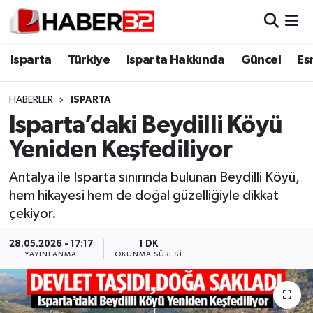
Isparta
Isparta Nöbetçi Eczaneler
Isparta
Türkiye
Isparta Hakkında
Güncel
Es
Isparta Hakkında
Isparta Hava Durumu
HABERLER
ISPARTA
Isparta’daki Beydilli Köyü
Esnaf Diyor ki;
Isparta Trafik Yoğunluk Haritası
Yeniden Keşfediliyor
ASAYİŞ
Süper Lig Puan Durumu ve Fikstür
Antalya ile Isparta sınırında bulunan Beydilli Köyü,
hem hikayesi hem de doğal güzelliğiyle dikkat
BİLİM VE TEKNOLOJİ
Tüm Manşetler
çekiyor.
EĞİTİM
Son Dakika Haberleri
28.05.2026 - 17:17
1 DK
YAYINLANMA
OKUNMA SÜRESI
GENEL
Haber Arşivi
Güncel