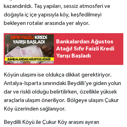
kazandırıldı. Taş yapıları, sessiz atmosferi ve
Tarihi Yapılarımız
doğayla iç içe yapısıyla köy, keşfedilmeyi
bekleyen rotalar arasında yer alıyor.
Teknoloji
Bankalardan Ağustos
Türkiye
Atağı! Sıfır Faizli Kredi
Yarışı Başladı
Yerel
İletişim
Köyün ulaşımı ise oldukça dikkat gerektiriyor.
Antalya-Isparta sınırındaki Beydilli’ye giden yolun
Künye
dar ve riskli olduğu belirtilirken, özellikle yüksek
araçlarla ulaşım öneriliyor. Bölgeye ulaşım Çukur
Köy üzerinden sağlanıyor.
Beydilli Köyü ile Çukur Köy arasını ayıran