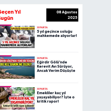
Geçen Yıl
08 Ağustos
Bugün
2025
ISPARTA
5 yıl geçince soluğu
mahkemede alıyorlar!
ISPARTA
Eğirdir Gölü’nde
Kerevit Avı Sürüyor,
Ancak Verim Düşüşte
ISPARTA
Emekliler kaç yıl
yaşayabiliyor? İşte o
kritik rapor!