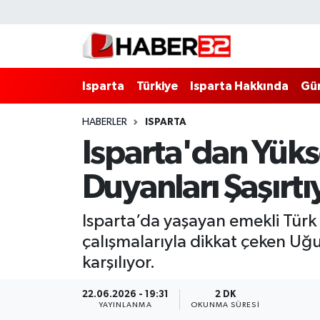
Isparta
Isparta Nöbetçi Eczaneler
Isparta
Türkiye
Isparta Hakkında
Gü
Isparta Hakkında
Isparta Hava Durumu
HABERLER
ISPARTA
Esnaf Diyor ki;
Isparta Trafik Yoğunluk Haritası
Isparta'dan Yükse
ASAYİŞ
Süper Lig Puan Durumu ve Fikstür
Duyanları Şaşırtı
BİLİM VE TEKNOLOJİ
Tüm Manşetler
Isparta’da yaşayan emekli Türk 
EĞİTİM
Son Dakika Haberleri
çalışmalarıyla dikkat çeken Uğur
karşılıyor.
GENEL
Haber Arşivi
22.06.2026 - 19:31
2 DK
YAYINLANMA
OKUNMA SÜRESI
Güncel