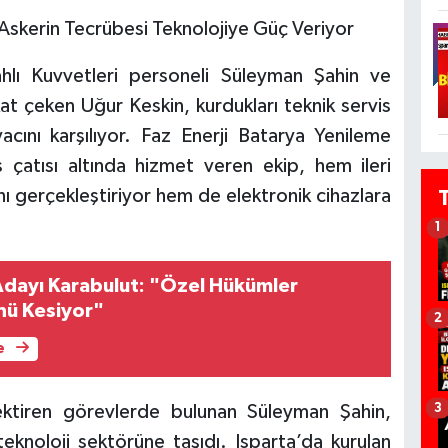
 Askerin Tecrübesi Teknolojiye Güç Veriyor
ahlı Kuvvetleri personeli Süleyman Şahin ve
kkat çeken Uğur Keskin, kurdukları teknik servis
acını karşılıyor. Faz Enerji Batarya Yenileme
çatısı altında hizmet veren ekip, hem ileri
nı gerçekleştiriyor hem de elektronik cihazlara
1
dayı Karabulut: "Özel Hükümler
nü Kesiyor"
2
e
3
erektiren görevlerde bulunan Süleyman Şahin,
teknoloji sektörüne taşıdı. Isparta’da kurulan