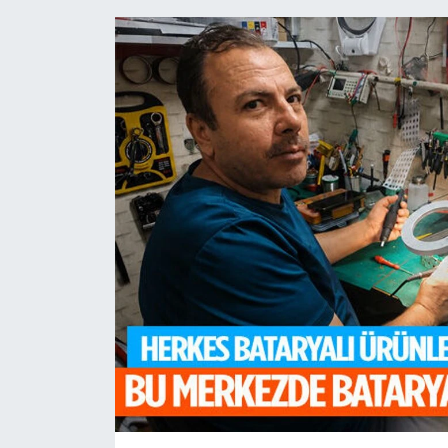
HABERDE İNSAN
İlginç
KÜLTÜR SANAT
MAGAZİN
Oyun
POLİTİKA
RESMİ İLANLAR
SAĞLIK
Spor