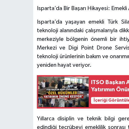
Isparta’da Bir Başarı Hikayesi: Emekli
Tarihi Yapılarımız
Isparta’da yaşayan emekli Türk Sil
Teknoloji
teknoloji alanındaki çalışmalarıyla di
merkeziyle bölgenin önemli bir ihtiy
Türkiye
Merkezi ve Digi Point Drone Servis 
teknoloji ürünlerinin bakım ve onarımı
Yerel
yeniden hayat veriyor.
İletişim
ITSO Başkan A
Künye
Yatırımın Önü
İçeriği Görüntül
Yıllarca disiplin ve teknik bilgi g
edindiği tecrübeyi emeklilik sonrası 