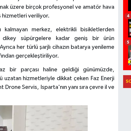
mak üzere birçok profesyonel ve amatör hava
 hizmetleri veriliyor.
4
ı kalmayan merkez, elektrikli bisikletlerden
n dikey süpürgelere kadar geniş bir ürün
5
yrıca her türlü şarjlı cihazın batarya yenileme
ından gerçekleştiriliyor.
maz bir parçası haline geldiği günümüzde,
ü uzatan hizmetleriyle dikkat çeken Faz Enerji
S
 Drone Servis, Isparta'nın yanı sıra çevre il ve