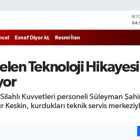
DO
47,
EU
55,
ncel
Esnaf Diyor ki;
Resmi İlan
STE
64,
GRA
666
len Teknoloji Hikayesi! 
BİS
13.
yor
BIT
64.
Silahlı Kuvvetleri personeli Süleyman Şahi
 Keskin, kurdukları teknik servis merkeziyl