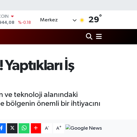
°
LAR
29
Merkez
7436
%0.18
RO
2510
%0.32
RLİN
4811
%0.38
M ALTIN
0.55
%0.03
Yaptıkları İş
T100
779
%-14
COIN
944,08
%-0.18
n ve teknoloji alanındaki
e bölgenin önemli bir ihtiyacını
-
+
A
A