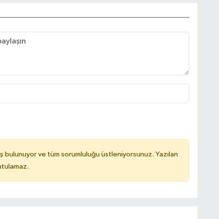
ş bulunuyor ve tüm sorumluluğu üstleniyorsunuz. Yazılan
utulamaz.