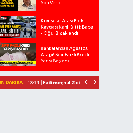
Son Verdi
Komşular Arası Park
Kavgası Kanlı Bitti: Baba
- Oğul Bıçaklandı!
Bankalardan Ağustos
Isparta’da Silah Operasyonu: 165 Taba
19:36 |
Atağı! Sıfır Faizli Kredi
Anız Yangını Kazaya Neden Oldu: 13 Ara
17:18 |
Yarışı Başladı
Alevlere Teslim Olan Gecekondu Kull
17:08 |
Yolcu Otobüsüyle Minibüsün Çarpışt
13:46 |
ON DAKIKA
Faili meçhul 2 cinayet daha aydınlatıld
13:19 |