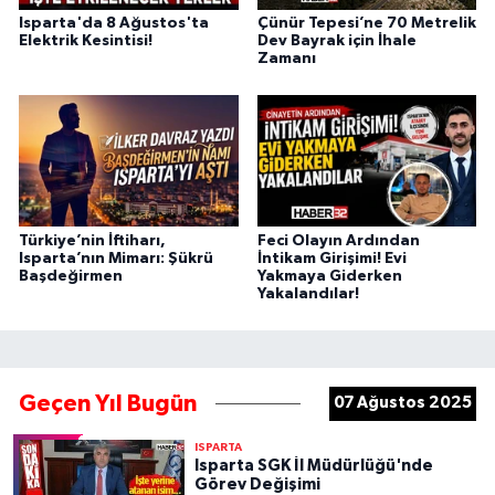
Isparta'da 8 Ağustos'ta
Çünür Tepesi’ne 70 Metrelik
Elektrik Kesintisi!
Dev Bayrak için İhale
Zamanı
Türkiye’nin İftiharı,
Feci Olayın Ardından
Isparta’nın Mimarı: Şükrü
İntikam Girişimi! Evi
Başdeğirmen
Yakmaya Giderken
Yakalandılar!
Geçen Yıl Bugün
07 Ağustos 2025
ISPARTA
Isparta SGK İl Müdürlüğü'nde
Görev Değişimi