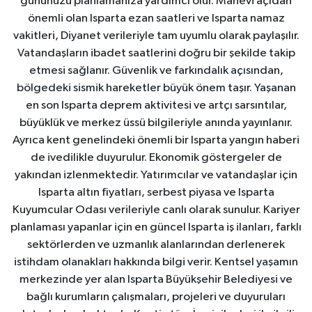
gününüzü planlamanıza yardımcı olur. Manevi açıdan
önemli olan Isparta ezan saatleri ve Isparta namaz
vakitleri, Diyanet verileriyle tam uyumlu olarak paylaşılır.
Vatandaşların ibadet saatlerini doğru bir şekilde takip
etmesi sağlanır. Güvenlik ve farkındalık açısından,
bölgedeki sismik hareketler büyük önem taşır. Yaşanan
en son Isparta deprem aktivitesi ve artçı sarsıntılar,
büyüklük ve merkez üssü bilgileriyle anında yayınlanır.
Ayrıca kent genelindeki önemli bir Isparta yangın haberi
de ivedilikle duyurulur. Ekonomik göstergeler de
yakından izlenmektedir. Yatırımcılar ve vatandaşlar için
Isparta altın fiyatları, serbest piyasa ve Isparta
Kuyumcular Odası verileriyle canlı olarak sunulur. Kariyer
planlaması yapanlar için en güncel Isparta iş ilanları, farklı
sektörlerden ve uzmanlık alanlarından derlenerek
istihdam olanakları hakkında bilgi verir. Kentsel yaşamın
merkezinde yer alan Isparta Büyükşehir Belediyesi ve
bağlı kurumların çalışmaları, projeleri ve duyuruları