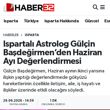
Isparta
Isparta Nöbetçi Eczaneler
Isparta
Türkiye
Isparta Hakkında
Güncel
Es
Isparta Hakkında
Isparta Hava Durumu
HABERLER
ISPARTA
Ispartalı Astrolog Gülçin
Esnaf Diyor ki;
Isparta Trafik Yoğunluk Haritası
Başdeğirmen’den Haziran
ASAYİŞ
Süper Lig Puan Durumu ve Fikstür
Ayı Değerlendirmesi
BİLİM VE TEKNOLOJİ
Tüm Manşetler
Gülçin Başdeğirmen, Haziran ayının ikinci yarısına
ilişkin yaptığı değerlendirmede gökyüzü
EĞİTİM
Son Dakika Haberleri
hareketlerinin özellikle iletişim, aile, iş hayatı ve
ilişkiler üzerinde etkili olacağını söyledi.
GENEL
Haber Arşivi
29.06.2026 - 14:59
1 DK
YAYINLANMA
OKUNMA SÜRESI
Güncel