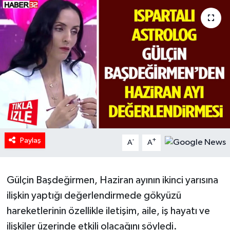
HABERDE İNSAN
İlginç
KÜLTÜR SANAT
MAGAZİN
Oyun
Paylaş
-
+
A
A
POLİTİKA
RESMİ İLANLAR
Gülçin Başdeğirmen, Haziran ayının ikinci yarısına
ilişkin yaptığı değerlendirmede gökyüzü
SAĞLIK
hareketlerinin özellikle iletişim, aile, iş hayatı ve
ilişkiler üzerinde etkili olacağını söyledi.
Spor