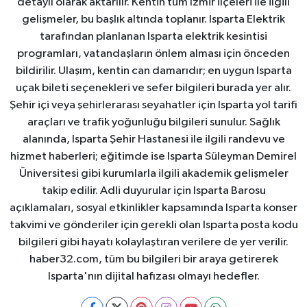
detaylı olarak aktarılır. Kentin tüm İzmir ilçeleri ile ilgili
gelişmeler, bu başlık altında toplanır. Isparta Elektrik
tarafından planlanan Isparta elektrik kesintisi
programları, vatandaşların önlem alması için önceden
bildirilir. Ulaşım, kentin can damarıdır; en uygun Isparta
uçak bileti seçenekleri ve sefer bilgileri burada yer alır.
Şehir içi veya şehirlerarası seyahatler için Isparta yol tarifi
araçları ve trafik yoğunluğu bilgileri sunulur. Sağlık
alanında, Isparta Şehir Hastanesi ile ilgili randevu ve
hizmet haberleri; eğitimde ise Isparta Süleyman Demirel
Üniversitesi gibi kurumlarla ilgili akademik gelişmeler
takip edilir. Adli duyurular için Isparta Barosu
açıklamaları, sosyal etkinlikler kapsamında Isparta konser
takvimi ve gönderiler için gerekli olan Isparta posta kodu
bilgileri gibi hayatı kolaylaştıran verilere de yer verilir.
haber32.com, tüm bu bilgileri bir araya getirerek
Isparta'nın dijital hafızası olmayı hedefler.