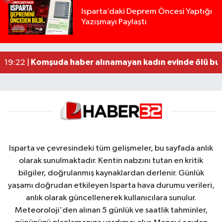
Yığılca'da kardeşler arasındaki silahlı kavgada 
13:00 |
Isparta’daki Deprem Öncesi Yaptığı
Yazışmayı Paylaştı
Tur teknesi çalışanlarının birbirine girdiği kavga
12:48 |
MOTOSİKLETLE ÇARPIŞAN OTOMOBİL GÜL HEYKE
02:26 |
Alzheimer Hastası Adamdan Saatlerdir Haber A
20:12 |
Komşuda haber alınamayan kadın evinde ölü bu
19:22 |
Isparta ve çevresindeki tüm gelişmeler, bu sayfada anlık
olarak sunulmaktadır. Kentin nabzını tutan en kritik
bilgiler, doğrulanmış kaynaklardan derlenir. Günlük
yaşamı doğrudan etkileyen Isparta hava durumu verileri,
anlık olarak güncellenerek kullanıcılara sunulur.
Meteoroloji'den alınan 5 günlük ve saatlik tahminler,