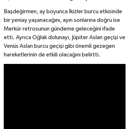
Başdeğirmen, ay boyunca İkizler burcu etkisinde
Tarihi Yapılarımız
bir yeniay yaşanacağını, ayın sonlarına doğru ise
Teknoloji
Merkür retrosunun gündeme geleceğini ifade
etti. Ayrıca Oğlak dolunayı, Jüpiter Aslan geçişi ve
Türkiye
Venüs Aslan burcu geçişi gibi önemli gezegen
hareketlerinin de etkili olacağını belirtti.
Yerel
İletişim
Künye