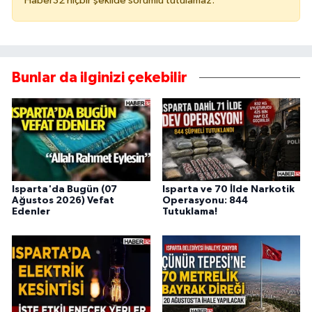
Haber32 hiçbir şekilde sorumlu tutulamaz.
Bunlar da ilginizi çekebilir
Isparta'da Bugün (07
Isparta ve 70 İlde Narkotik
Ağustos 2026) Vefat
Operasyonu: 844
Edenler
Tutuklama!