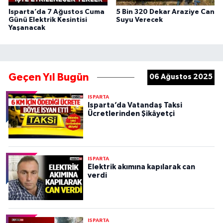
Isparta’da 7 Ağustos Cuma
5 Bin 320 Dekar Araziye Can
Günü Elektrik Kesintisi
Suyu Verecek
Yaşanacak
Geçen Yıl Bugün
06 Ağustos 2025
ISPARTA
Isparta’da Vatandaş Taksi
Ücretlerinden Şikâyetçi
ISPARTA
Elektrik akımına kapılarak can
verdi
ISPARTA