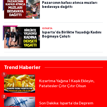
Pazarcının kafası atınca muzları
bedavaya dağıttı
ISPARTA
Isparta'da Birlikte Yaşadığı Kadını
Boğmaya Çalıştı
Trend Haberler
1
Kızartma Yağına 1 Kaşık Ekleyin,
Patatesler Çıtır Çıtır Olsun
2
Son Dakika: Isparta’da Deprem