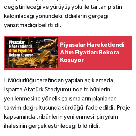
değiştirileceği ve yürüyüş yolu ile tartan pistin
Tarihi Yapılarımız
kaldırılacağı yönündeki iddiaların gerçeği
yansıtmadığı belirtildi.
Teknoloji
Piyasalar Hareketlendi
Türkiye
Altın Fiyatları Rekora
Koşuyor
Yerel
İletişim
İl Müdürlüğü tarafından yapılan açıklamada,
Isparta Atatürk Stadyumu'nda tribünlerin
Künye
yenilenmesine yönelik çalışmaların planlanan
takvim doğrultusunda sürdüğü ifade edildi. Proje
kapsamında tribünlerin yenilenmesi için yıkım
ihalesinin gerçekleştirileceği bildirildi.