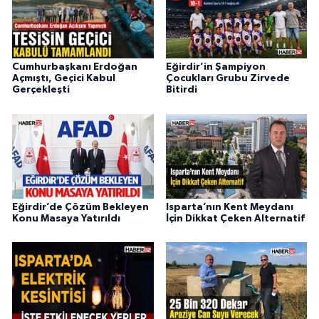
Cumhurbaşkanı Erdoğan
Eğirdir’in Şampiyon
Açmıştı, Geçici Kabul
Çocukları Grubu Zirvede
Gerçekleşti
Bitirdi
Eğirdir’de Çözüm Bekleyen
Isparta’nın Kent Meydanı
Konu Masaya Yatırıldı
İçin Dikkat Çeken Alternatif