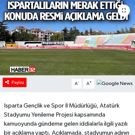
HABERDE İNSAN
İlginç
KÜLTÜR SANAT
MAGAZİN
Oyun
Paylaş
-
+
A
A
POLİTİKA
RESMİ İLANLAR
Isparta Gençlik ve Spor İl Müdürlüğü, Atatürk
Stadyumu Yenileme Projesi kapsamında
SAĞLIK
kamuoyunda gündeme gelen iddialarla ilgili yazılı
bir açıklama yaptı. Açıklamada, stadyumun adının
Spor