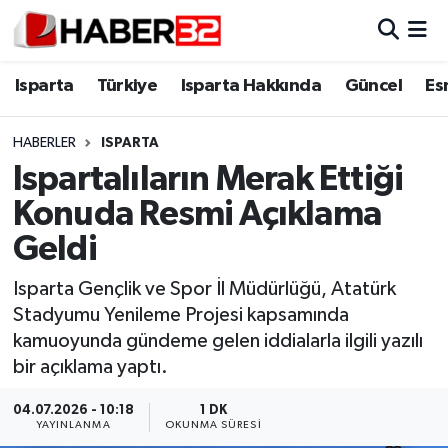
Isparta
Isparta Nöbetçi Eczaneler
Isparta
Türkiye
Isparta Hakkında
Güncel
Es
Isparta Hakkında
Isparta Hava Durumu
HABERLER
ISPARTA
Ispartalıların Merak Ettiği
Esnaf Diyor ki;
Isparta Trafik Yoğunluk Haritası
Konuda Resmi Açıklama
ASAYİŞ
Süper Lig Puan Durumu ve Fikstür
Geldi
BİLİM VE TEKNOLOJİ
Tüm Manşetler
Isparta Gençlik ve Spor İl Müdürlüğü, Atatürk
Stadyumu Yenileme Projesi kapsamında
EĞİTİM
Son Dakika Haberleri
kamuoyunda gündeme gelen iddialarla ilgili yazılı
bir açıklama yaptı.
GENEL
Haber Arşivi
04.07.2026 - 10:18
1 DK
YAYINLANMA
OKUNMA SÜRESI
Güncel