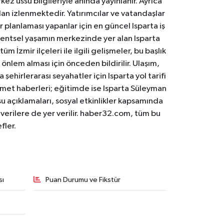
ez üssü bilgileriyle anında yayınlanır. Ayrıca
an izlenmektedir. Yatırımcılar ve vatandaşlar
er planlaması yapanlar için en güncel Isparta iş
. Kentsel yaşamın merkezinde yer alan Isparta
m İzmir ilçeleri ile ilgili gelişmeler, bu başlık
 önlem alması için önceden bildirilir. Ulaşım,
 şehirlerarası seyahatler için Isparta yol tarifi
 hizmet haberleri; eğitimde ise Isparta Süleyman
osu açıklamaları, sosyal etkinlikler kapsamında
n verilere de yer verilir. haber32.com, tüm bu
fler.
sı
Puan Durumu ve Fikstür