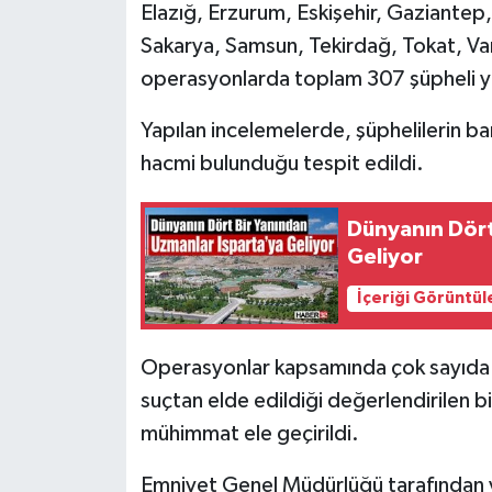
Elazığ, Erzurum, Eskişehir, Gaziantep, 
Sakarya, Samsun, Tekirdağ, Tokat, V
Tarihi Yapılarımız
operasyonlarda toplam 307 şüpheli y
Teknoloji
Yapılan incelemelerde, şüphelilerin b
hacmi bulunduğu tespit edildi.
Türkiye
Yerel
Dünyanın Dört
Geliyor
İletişim
İçeriği Görüntül
Künye
Operasyonlar kapsamında çok sayıda ile
suçtan elde edildiği değerlendirilen bir
mühimmat ele geçirildi.
Emniyet Genel Müdürlüğü tarafından 