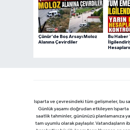
Çünür’de Boş Arsayı Moloz
Bu Haber 
Alanına Çevirdiler
İlgilendir
Hesapların
Isparta ve çevresindeki tüm gelişmeler, bu sa
Günlük yaşamı doğrudan etkileyen Isparta ha
saatlik tahminler, gününüzü planlamanıza yar
tam uyumlu olarak paylaşılır. Vatandaşların i