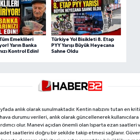
Tüm Emeklileri
Türkiye Yol Bisikleti 8. Etap
iyor! Yarın Banka
PYY Yarışı Büyük Heyecana
ızı Kontrol Edin!
Sahne Oldu
yfada anlık olarak sunulmaktadır. Kentin nabzını tutan en kriti
va durumu verileri, anlık olarak güncellenerek kullanıcılara
dımcı olur. Manevi açıdan önemli olan Isparta ezan saatleri ve
badet saatlerini doğru bir şekilde takip etmesi sağlanır. Güven