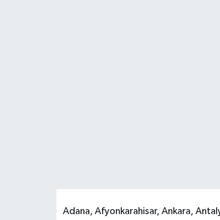
HABERDE İNSAN
İlginç
KÜLTÜR SANAT
MAGAZİN
Oyun
POLİTİKA
RESMİ İLANLAR
SAĞLIK
Adana, Afyonkarahisar, Ankara, Antaly
Spor