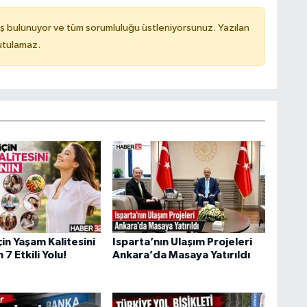
ş bulunuyor ve tüm sorumluluğu üstleniyorsunuz. Yazılan
utulamaz.
çin Yaşam Kalitesini
Isparta’nın Ulaşım Projeleri
7 Etkili Yolu!
Ankara’da Masaya Yatırıldı