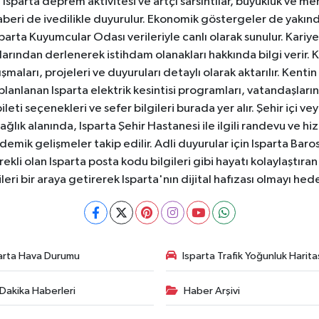
sparta deprem aktivitesi ve artçı sarsıntılar, büyüklük ve merk
aberi de ivedilikle duyurulur. Ekonomik göstergeler de yakınd
 Isparta Kuyumcular Odası verileriyle canlı olarak sunulur. Kariy
anlarından derlenerek istihdam olanakları hakkında bilgi verir
aları, projeleri ve duyuruları detaylı olarak aktarılır. Kentin tü
 planlanan Isparta elektrik kesintisi programları, vatandaşların
ti seçenekleri ve sefer bilgileri burada yer alır. Şehir içi veya
 Sağlık alanında, Isparta Şehir Hastanesi ile ilgili randevu ve
ademik gelişmeler takip edilir. Adli duyurular için Isparta Bar
ekli olan Isparta posta kodu bilgileri gibi hayatı kolaylaştıra
ileri bir araya getirerek Isparta'nın dijital hafızası olmayı hede
arta Hava Durumu
Isparta Trafik Yoğunluk Harita
Dakika Haberleri
Haber Arşivi