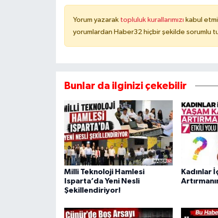
Yorum yazarak
topluluk kurallarımızı
kabul etmi
yorumlardan Haber32 hiçbir şekilde sorumlu t
Bunlar da ilginizi çekebilir
Milli Teknoloji Hamlesi
Kadınlar İ
Isparta’da Yeni Nesli
Artırmanın 
Şekillendiriyor!