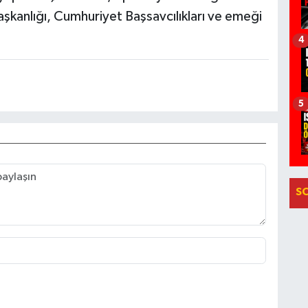
aşkanlığı, Cumhuriyet Başsavcılıkları ve emeği
4
5
S