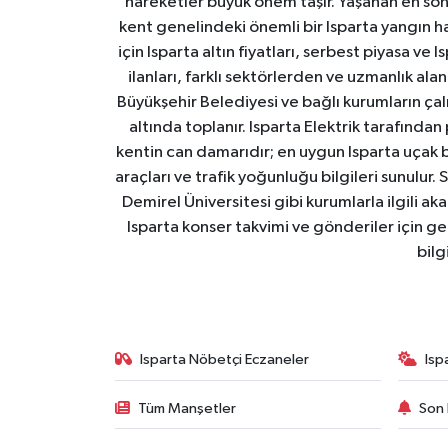
hareketler büyük önem taşır. Yaşanan en son I
kent genelindeki önemli bir Isparta yangın h
için Isparta altın fiyatları, serbest piyasa ve
ilanları, farklı sektörlerden ve uzmanlık al
Büyükşehir Belediyesi ve bağlı kurumların çalışm
altında toplanır. Isparta Elektrik tarafından
kentin can damarıdır; en uygun Isparta uçak bile
araçları ve trafik yoğunluğu bilgileri sunulur.
Demirel Üniversitesi gibi kurumlarla ilgili ak
Isparta konser takvimi ve gönderiler için ger
bilg
Isparta Nöbetçi Eczaneler
Isp
Tüm Manşetler
Son 