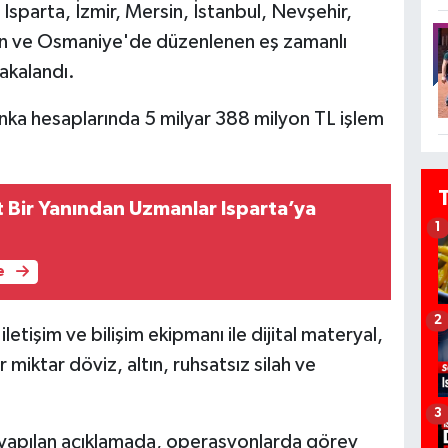
Isparta, İzmir, Mersin, İstanbul, Nevşehir,
an ve Osmaniye'de düzenlenen eş zamanlı
akalandı.
anka hesaplarında 5 milyar 388 milyon TL işlem
 Bir Yanından Uzmanlar Isparta’ya
1
e
2
tişim ve bilişim ekipmanı ile dijital materyal,
 miktar döviz, altın, ruhsatsız silah ve
3
yapılan açıklamada, operasyonlarda görev