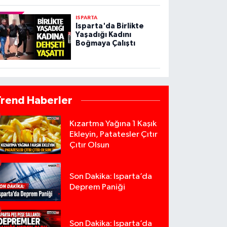
ISPARTA
Isparta'da Birlikte
Yaşadığı Kadını
Boğmaya Çalıştı
Trend Haberler
Kızartma Yağına 1 Kaşık
Ekleyin, Patatesler Çıtır
Çıtır Olsun
Son Dakika: Isparta’da
Deprem Paniği
Son Dakika: Isparta’da