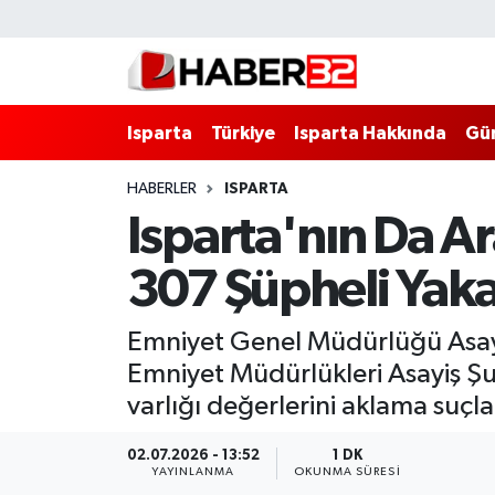
Isparta
Isparta Nöbetçi Eczaneler
Isparta
Türkiye
Isparta Hakkında
Gü
Isparta Hakkında
Isparta Hava Durumu
HABERLER
ISPARTA
Esnaf Diyor ki;
Isparta Trafik Yoğunluk Haritası
Isparta'nın Da 
ASAYİŞ
Süper Lig Puan Durumu ve Fikstür
307 Şüpheli Yaka
BİLİM VE TEKNOLOJİ
Tüm Manşetler
Emniyet Genel Müdürlüğü Asayiş
EĞİTİM
Son Dakika Haberleri
Emniyet Müdürlükleri Asayiş Şub
varlığı değerlerini aklama suçla
GENEL
Haber Arşivi
02.07.2026 - 13:52
1 DK
YAYINLANMA
OKUNMA SÜRESI
Güncel