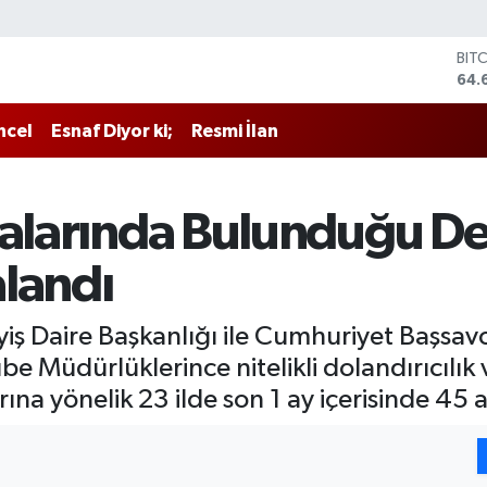
BIT
64.
DO
47,
ncel
Esnaf Diyor ki;
Resmi İlan
EU
55,
STE
64,
Aralarında Bulunduğu 
GRA
651
landı
BİS
13.
 Daire Başkanlığı ile Cumhuriyet Başsavcı
e Müdürlüklerince nitelikli dolandırıcılı
rına yönelik 23 ilde son 1 ay içerisinde 45 