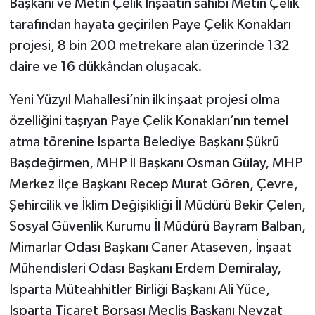
Başkanı ve Metin Çelik İnşaatın sahibi Metin Çelik
tarafından hayata geçirilen Paye Çelik Konakları
Tarihi Yapılarımız
projesi, 8 bin 200 metrekare alan üzerinde 132
daire ve 16 dükkândan oluşacak.
Teknoloji
Yeni Yüzyıl Mahallesi’nin ilk inşaat projesi olma
Türkiye
özelliğini taşıyan Paye Çelik Konakları’nın temel
Yerel
atma törenine Isparta Belediye Başkanı Şükrü
Başdeğirmen, MHP İl Başkanı Osman Gülay, MHP
İletişim
Merkez İlçe Başkanı Recep Murat Gören, Çevre,
Şehircilik ve İklim Değişikliği İl Müdürü Bekir Çelen,
Künye
Sosyal Güvenlik Kurumu İl Müdürü Bayram Balban,
Mimarlar Odası Başkanı Caner Ataseven, İnşaat
Mühendisleri Odası Başkanı Erdem Demiralay,
Isparta Müteahhitler Birliği Başkanı Ali Yüce,
Isparta Ticaret Borsası Meclis Başkanı Nevzat