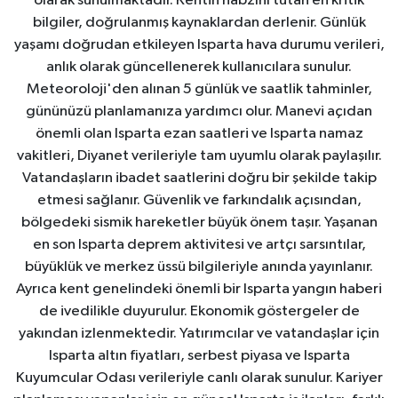
olarak sunulmaktadır. Kentin nabzını tutan en kritik
bilgiler, doğrulanmış kaynaklardan derlenir. Günlük
yaşamı doğrudan etkileyen Isparta hava durumu verileri,
anlık olarak güncellenerek kullanıcılara sunulur.
Meteoroloji'den alınan 5 günlük ve saatlik tahminler,
gününüzü planlamanıza yardımcı olur. Manevi açıdan
önemli olan Isparta ezan saatleri ve Isparta namaz
vakitleri, Diyanet verileriyle tam uyumlu olarak paylaşılır.
Vatandaşların ibadet saatlerini doğru bir şekilde takip
etmesi sağlanır. Güvenlik ve farkındalık açısından,
bölgedeki sismik hareketler büyük önem taşır. Yaşanan
en son Isparta deprem aktivitesi ve artçı sarsıntılar,
büyüklük ve merkez üssü bilgileriyle anında yayınlanır.
Ayrıca kent genelindeki önemli bir Isparta yangın haberi
de ivedilikle duyurulur. Ekonomik göstergeler de
yakından izlenmektedir. Yatırımcılar ve vatandaşlar için
Isparta altın fiyatları, serbest piyasa ve Isparta
Kuyumcular Odası verileriyle canlı olarak sunulur. Kariyer