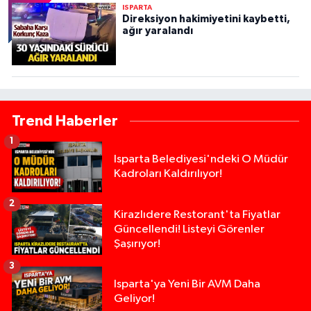
ISPARTA
Direksiyon hakimiyetini kaybetti,
ağır yaralandı
Trend Haberler
1
Isparta Belediyesi'ndeki O Müdür
Kadroları Kaldırılıyor!
2
Kirazlıdere Restorant'ta Fiyatlar
Güncellendi! Listeyi Görenler
Şaşırıyor!
3
Isparta'ya Yeni Bir AVM Daha
Geliyor!