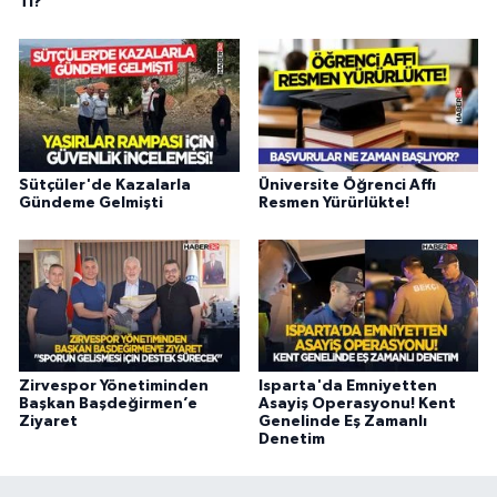
Tl?
Sütçüler'de Kazalarla
Üniversite Öğrenci Affı
Gündeme Gelmişti
Resmen Yürürlükte!
Zirvespor Yönetiminden
Isparta'da Emniyetten
Başkan Başdeğirmen’e
Asayiş Operasyonu! Kent
Ziyaret
Genelinde Eş Zamanlı
Denetim