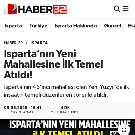
Isparta
Isparta Nöbetçi Eczaneler
Isparta
Türkiye
Isparta Hakkında
Güncel
Es
Isparta Hakkında
Isparta Hava Durumu
HABERLER
ISPARTA
Isparta’nın Yeni
Esnaf Diyor ki;
Isparta Trafik Yoğunluk Haritası
Mahallesine İlk Temel
ASAYİŞ
Süper Lig Puan Durumu ve Fikstür
Atıldı!
BİLİM VE TEKNOLOJİ
Tüm Manşetler
Isparta’nın 45’inci mahallesi olan Yeni Yüzyıl’da ilk
inşaatın temeli düzenlenen törenle atıldı.
EĞİTİM
Son Dakika Haberleri
09.06.2026 - 16:41
4 DK
YAYINLANMA
OKUNMA SÜRESI
GENEL
Haber Arşivi
Güncel