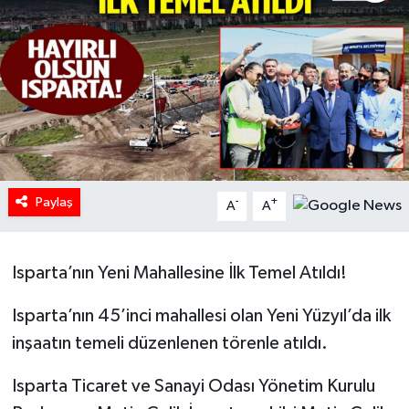
HABERDE İNSAN
İlginç
KÜLTÜR SANAT
MAGAZİN
Paylaş
-
+
A
A
Oyun
POLİTİKA
Isparta’nın Yeni Mahallesine İlk Temel Atıldı!
RESMİ İLANLAR
Isparta’nın 45’inci mahallesi olan Yeni Yüzyıl’da ilk
inşaatın temeli düzenlenen törenle atıldı.
SAĞLIK
Isparta Ticaret ve Sanayi Odası Yönetim Kurulu
Spor