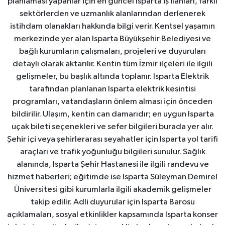
planlaması yapanlar için en güncel Isparta iş ilanları, farklı
sektörlerden ve uzmanlık alanlarından derlenerek
istihdam olanakları hakkında bilgi verir. Kentsel yaşamın
merkezinde yer alan Isparta Büyükşehir Belediyesi ve
bağlı kurumların çalışmaları, projeleri ve duyuruları
detaylı olarak aktarılır. Kentin tüm İzmir ilçeleri ile ilgili
gelişmeler, bu başlık altında toplanır. Isparta Elektrik
tarafından planlanan Isparta elektrik kesintisi
programları, vatandaşların önlem alması için önceden
bildirilir. Ulaşım, kentin can damarıdır; en uygun Isparta
uçak bileti seçenekleri ve sefer bilgileri burada yer alır.
Şehir içi veya şehirlerarası seyahatler için Isparta yol tarifi
araçları ve trafik yoğunluğu bilgileri sunulur. Sağlık
alanında, Isparta Şehir Hastanesi ile ilgili randevu ve
hizmet haberleri; eğitimde ise Isparta Süleyman Demirel
Üniversitesi gibi kurumlarla ilgili akademik gelişmeler
takip edilir. Adli duyurular için Isparta Barosu
açıklamaları, sosyal etkinlikler kapsamında Isparta konser