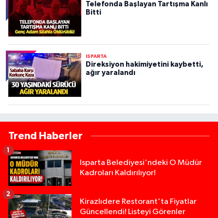
Telefonda Başlayan Tartışma Kanlı
Bitti
ISPARTA
Direksiyon hakimiyetini kaybetti,
ağır yaralandı
Trend Haberler
1
Isparta Belediyesi'ndeki O Müdür
Kadroları Kaldırılıyor!
2
Kirazlıdere Restorant'ta Fiyatlar
Güncellendi! Listeyi Görenler