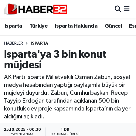
Isparta
Isparta Nöbetçi Eczaneler
Isparta
Türkiye
Isparta Hakkında
Güncel
Es
Isparta Hakkında
Isparta Hava Durumu
HABERLER
ISPARTA
Isparta'ya 3 bin konut
Esnaf Diyor ki;
Isparta Trafik Yoğunluk Haritası
müjdesi
ASAYİŞ
Süper Lig Puan Durumu ve Fikstür
AK Parti Isparta Milletvekili Osman Zabun, sosyal
medya hesabından yaptığı paylaşımla büyük bir
BİLİM VE TEKNOLOJİ
Tüm Manşetler
müjdeyi duyurdu. Zabun, Cumhurbaşkanı Recep
Tayyip Erdoğan tarafından açıklanan 500 bin
EĞİTİM
Son Dakika Haberleri
konutluk dev proje kapsamında Isparta’nın da yer
GENEL
Haber Arşivi
aldığını açıkladı.
25.10.2025 - 00:30
1 DK
Güncel
YAYINLANMA
OKUNMA SÜRESI