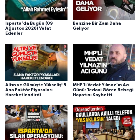
Isparta'da Bugün (09
Benzine Bir Zam Daha
Ağustos 2026) Vefat
Geliyor
Edenler
Altın ve Gümüşte Yükseliş! 5
MHP’li Vedat Yılmaz’ın Acı
Ana Faktör Piyasaları
Günü: Tedavi Gören Bebeği
Hareketlendirdi
Hayatını Kaybetti