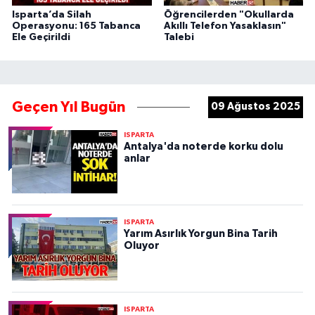
Isparta’da Silah
Öğrencilerden "Okullarda
Operasyonu: 165 Tabanca
Akıllı Telefon Yasaklasın"
Ele Geçirildi
Talebi
Geçen Yıl Bugün
09 Ağustos 2025
ISPARTA
Antalya'da noterde korku dolu
anlar
ISPARTA
Yarım Asırlık Yorgun Bina Tarih
Oluyor
ISPARTA