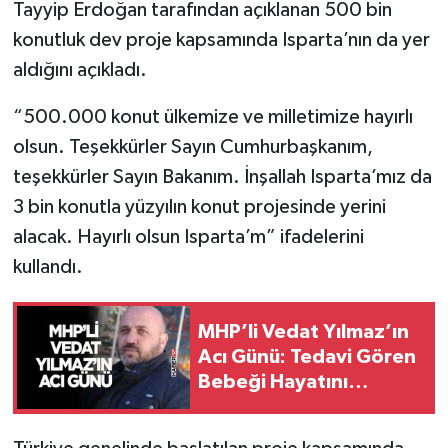
Tayyip Erdoğan tarafından açıklanan 500 bin
konutluk dev proje kapsamında Isparta’nın da yer
Tarihi Yapılarımız
aldığını açıkladı.
Teknoloji
“500.000 konut ülkemize ve milletimize hayırlı
olsun. Teşekkürler Sayın Cumhurbaşkanım,
Türkiye
teşekkürler Sayın Bakanım. İnşallah Isparta’mız da
Yerel
3 bin konutla yüzyılın konut projesinde yerini
alacak. Hayırlı olsun Isparta’m” ifadelerini
İletişim
kullandı.
Künye
MHP’li Vedat Yılmaz’ın
Acı Günü: Tedavi Gören
Bebeği Hayatını
Kaybetti