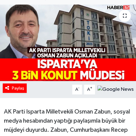
HABERDE İNSAN
İlginç
KÜLTÜR SANAT
MAGAZİN
Oyun
POLİTİKA
Paylaş
-
+
A
A
RESMİ İLANLAR
AK Parti Isparta Milletvekili Osman Zabun, sosyal
SAĞLIK
medya hesabından yaptığı paylaşımla büyük bir
müjdeyi duyurdu. Zabun, Cumhurbaşkanı Recep
Spor