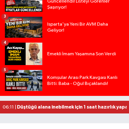
Güncellendi! Listeyi Görenler
Şaşırıyor!
3
Isparta'ya Yeni Bir AVM Daha
Geliyor!
4
Emekli İmam Yaşamına Son Verdi
5
Tarsus'ta silahlı kavga: Kuzenlerden biri öldü, d
09:47 |
Komşular Arası Park Kavgası Kanlı
Bitti: Baba - Oğul Bıçaklandı!
Yasal sınırın yaklaşık 10 katı alkollü çıkan sürüc
09:44 |
Milyonluk miras kavgasında anne-kız yüzleşti: 
09:43 |
Burdur'da belediyenin gece yaptığı yol çalışmas
06:14 |
Düştüğü alana inebilmek için 1 saat hazırlık yapan
06:11 |