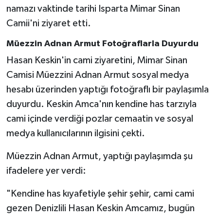
namazı vaktinde tarihi Isparta Mimar Sinan
Camii'ni ziyaret etti.
Tarihi Yapılarımız
Müezzin Adnan Armut Fotoğraflarla Duyurdu
Teknoloji
Hasan Keskin'in cami ziyaretini, Mimar Sinan
Türkiye
Camisi Müezzini Adnan Armut sosyal medya
hesabı üzerinden yaptığı fotoğraflı bir paylaşımla
Yerel
duyurdu. Keskin Amca'nın kendine has tarzıyla
cami içinde verdiği pozlar cemaatin ve sosyal
İletişim
medya kullanıcılarının ilgisini çekti.
Künye
Müezzin Adnan Armut, yaptığı paylaşımda şu
ifadelere yer verdi:
"Kendine has kıyafetiyle şehir şehir, cami cami
gezen Denizlili Hasan Keskin Amcamız, bugün