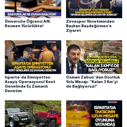
Üniversite Öğrenci Affı
Zirvespor Yönetiminden
Resmen Yürürlükte!
Başkan Başdeğirmen’e
Ziyaret
Isparta'da Emniyetten
Osman Zabun'dan Dostluk
Asayiş Operasyonu! Kent
Yolu Mesajı: "Kalan 3 Km'yi
Genelinde Eş Zamanlı
de Bağlıyoruz!"
Denetim