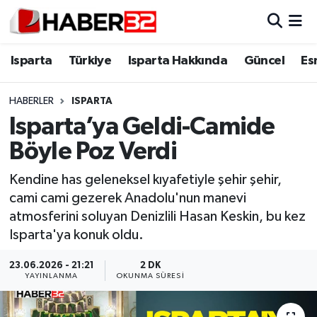
Isparta
Isparta Nöbetçi Eczaneler
Isparta
Türkiye
Isparta Hakkında
Güncel
Es
Isparta Hakkında
Isparta Hava Durumu
HABERLER
ISPARTA
Isparta’ya Geldi-Camide
Esnaf Diyor ki;
Isparta Trafik Yoğunluk Haritası
Böyle Poz Verdi
ASAYİŞ
Süper Lig Puan Durumu ve Fikstür
Kendine has geleneksel kıyafetiyle şehir şehir,
cami cami gezerek Anadolu'nun manevi
BİLİM VE TEKNOLOJİ
Tüm Manşetler
atmosferini soluyan Denizlili Hasan Keskin, bu kez
Isparta'ya konuk oldu.
EĞİTİM
Son Dakika Haberleri
23.06.2026 - 21:21
2 DK
GENEL
Haber Arşivi
YAYINLANMA
OKUNMA SÜRESI
Güncel