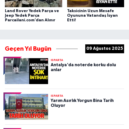
Land Rover Yedek Parça ve
Taksicinin Uzun Mesafe
Jeep Yedek Parça
Oyununa Vatandaş İsyan
Parcailani.com’dan Alınır
Etti!
Geçen Yıl Bugün
09 Ağustos 2025
ISPARTA
Antalya'da noterde korku dolu
anlar
ISPARTA
Yarım Asırlık Yorgun Bina Tarih
Oluyor