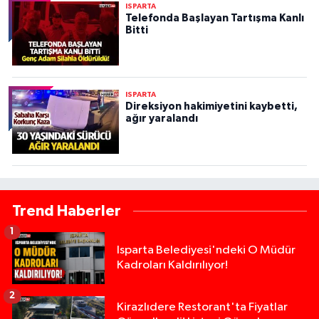
ISPARTA
Telefonda Başlayan Tartışma Kanlı
Bitti
ISPARTA
Direksiyon hakimiyetini kaybetti,
ağır yaralandı
Trend Haberler
1
Isparta Belediyesi'ndeki O Müdür
Kadroları Kaldırılıyor!
2
Kirazlıdere Restorant'ta Fiyatlar