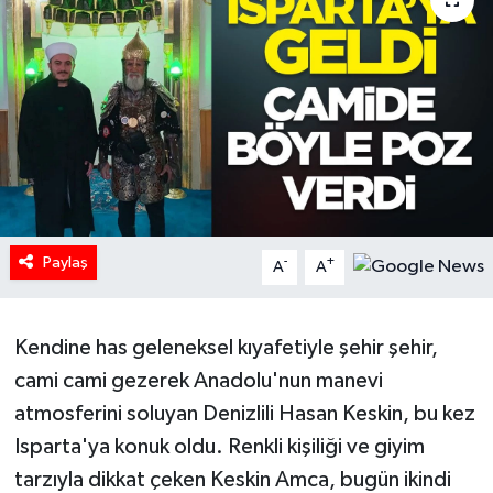
HABERDE İNSAN
İlginç
KÜLTÜR SANAT
MAGAZİN
Paylaş
Oyun
-
+
A
A
POLİTİKA
Kendine has geleneksel kıyafetiyle şehir şehir,
RESMİ İLANLAR
cami cami gezerek Anadolu'nun manevi
atmosferini soluyan Denizlili Hasan Keskin, bu kez
SAĞLIK
Isparta'ya konuk oldu. Renkli kişiliği ve giyim
tarzıyla dikkat çeken Keskin Amca, bugün ikindi
Spor