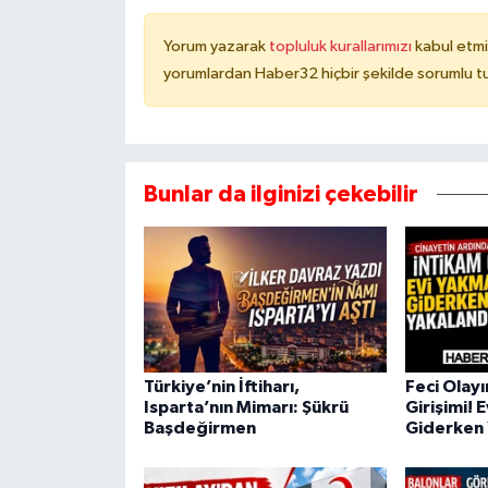
Yorum yazarak
topluluk kurallarımızı
kabul etmi
yorumlardan Haber32 hiçbir şekilde sorumlu t
Bunlar da ilginizi çekebilir
Türkiye’nin İftiharı,
Feci Olay
Isparta’nın Mimarı: Şükrü
Girişimi! 
Başdeğirmen
Giderken 