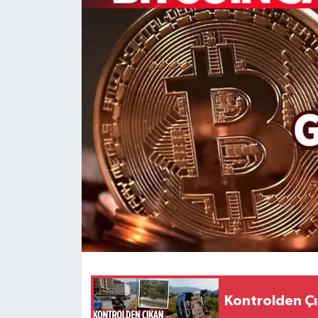
HABERDE İNSAN
İlginç
KÜLTÜR SANAT
MAGAZİN
Oyun
POLİTİKA
RESMİ İLANLAR
SAĞLIK
Kontrolden Çı
Spor