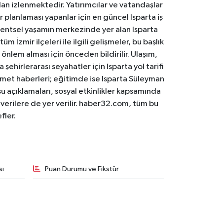
an izlenmektedir. Yatırımcılar ve vatandaşlar
er planlaması yapanlar için en güncel Isparta iş
. Kentsel yaşamın merkezinde yer alan Isparta
m İzmir ilçeleri ile ilgili gelişmeler, bu başlık
 önlem alması için önceden bildirilir. Ulaşım,
 şehirlerarası seyahatler için Isparta yol tarifi
 hizmet haberleri; eğitimde ise Isparta Süleyman
osu açıklamaları, sosyal etkinlikler kapsamında
n verilere de yer verilir. haber32.com, tüm bu
fler.
sı
Puan Durumu ve Fikstür