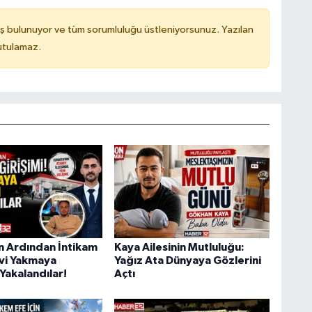
ş bulunuyor ve tüm sorumluluğu üstleniyorsunuz. Yazılan
utulamaz.
ın Ardından İntikam
Kaya Ailesinin Mutluluğu:
Evi Yakmaya
Yağız Ata Dünyaya Gözlerini
Yakalandılar!
Açtı