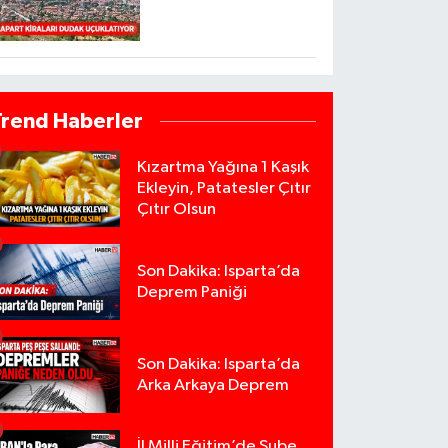
Trend Haberler
Kızartma Yağına 1 Kaşık
Ekleyin, Patatesler Çıtır
Çıtır Olsun
Son Dakika: Isparta’da
Deprem Paniği
Son Dakika: Isparta’da
Arka Arkaya Deprem
İl Milli Eğitim’de Şube