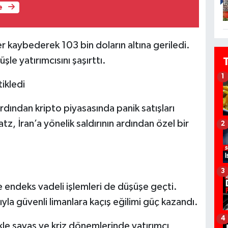
e
 kaybederek 103 bin doların altına geriledi.
şle yatırımcısını şaşırttı.
1
ikledi
dından kripto piyasasında panik satışları
tz, İran’a yönelik saldırının ardından özel bir
2
3
e endeks vadeli işlemleri de düşüşe geçti.
ıyla güvenli limanlara kaçış eğilimi güç kazandı.
4
kle savaş ve kriz dönemlerinde yatırımcı