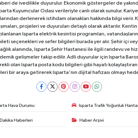
aberi de ivedilikle duyurulur. Ekonomik göstergeler de yakınd
 Isparta Kuyumcular Odası verileriyle canlı olarak sunulur. Kariy
anlarından derlenerek istihdam olanakları hakkında bilgi verir
aları, projeleri ve duyuruları detaylı olarak aktarılır. Kentin tü
 planlanan Isparta elektrik kesintisi programları, vatandaşların
ti seçenekleri ve sefer bilgileri burada yer alır. Şehir içi veya
 Sağlık alanında, Isparta Şehir Hastanesi ile ilgili randevu ve
ademik gelişmeler takip edilir. Adli duyurular için Isparta Bar
ekli olan Isparta posta kodu bilgileri gibi hayatı kolaylaştıra
ileri bir araya getirerek Isparta'nın dijital hafızası olmayı hede
arta Hava Durumu
Isparta Trafik Yoğunluk Harita
Dakika Haberleri
Haber Arşivi