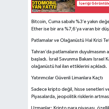
İçeriği Görüntül
Tarihi Yapılarımız
Bitcoin, Cuma sabahı %3’e yakın değer
Teknoloji
Ether ise bir ara %7,6’ya varan bir düşü
Türkiye
Patlamalar ve Olağanüstü Hal Krizi Tet
Yerel
Tahran’da patlamaların duyulmasının ar
başladı. İsrail Savunma Bakanı Israel Ka
İletişim
olağanüstü hal ilan ettiklerini açıkladı.
Künye
Yatırımcılar Güvenli Limanlara Kaçtı
Sadece kripto değil, hisse senetleri v
Piyasalarda, jeopolitik risklerin artmas
Uzmanlar: Kripto para piyasası, özelli