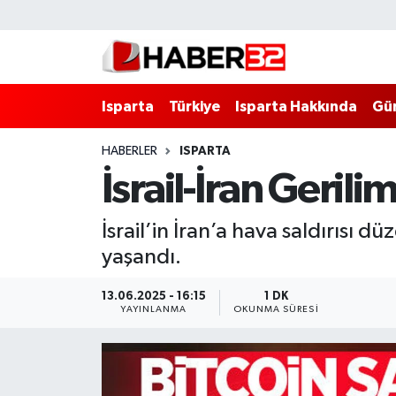
Isparta
Isparta Nöbetçi Eczaneler
Isparta
Türkiye
Isparta Hakkında
Gü
Isparta Hakkında
Isparta Hava Durumu
HABERLER
ISPARTA
Esnaf Diyor ki;
Isparta Trafik Yoğunluk Haritası
İsrail-İran Gerili
ASAYİŞ
Süper Lig Puan Durumu ve Fikstür
İsrail’in İran’a hava saldırısı 
BİLİM VE TEKNOLOJİ
Tüm Manşetler
yaşandı.
EĞİTİM
Son Dakika Haberleri
13.06.2025 - 16:15
1 DK
YAYINLANMA
OKUNMA SÜRESI
GENEL
Haber Arşivi
Güncel