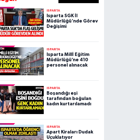
ISPARTA
Isparta SGK İl
Müdürlüğü'nde Görev
Değişimi
ISPARTA
Isparta Millİ Eğitim
Müdürlüğü’ne 410
personel alınacak
ISPARTA
Boşandığı eşi
tarafından boğulan
kadın kurtarılamadı
ISPARTA
Apart Kiraları Dudak
Uçuklatıyor