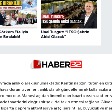
Görkem Efe İçin
Ünal Turgut: “ITSO Şehrin
 Bırakıldı!
Abisi Olacak”
yfada anlık olarak sunulmaktadır. Kentin nabzını tutan en kriti
va durumu verileri, anlık olarak güncellenerek kullanıcılara
dımcı olur. Manevi açıdan önemli olan Isparta ezan saatleri ve
badet saatlerini doğru bir şekilde takip etmesi sağlanır. Güven
sparta deprem aktivitesi ve artçı sarsıntılar, büyüklük ve merk