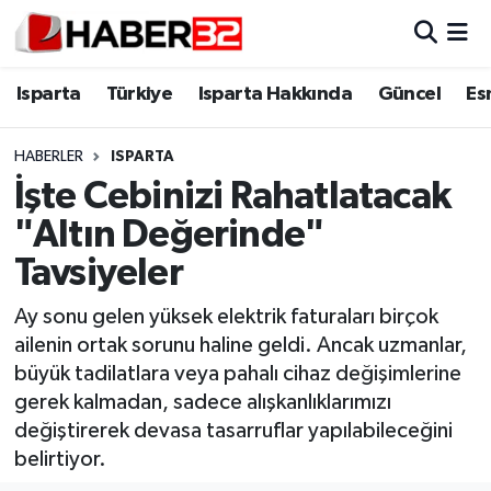
Isparta
Isparta Nöbetçi Eczaneler
Isparta
Türkiye
Isparta Hakkında
Güncel
Es
Isparta Hakkında
Isparta Hava Durumu
HABERLER
ISPARTA
İşte Cebinizi Rahatlatacak
Esnaf Diyor ki;
Isparta Trafik Yoğunluk Haritası
"Altın Değerinde"
ASAYİŞ
Süper Lig Puan Durumu ve Fikstür
Tavsiyeler
BİLİM VE TEKNOLOJİ
Tüm Manşetler
Ay sonu gelen yüksek elektrik faturaları birçok
ailenin ortak sorunu haline geldi. Ancak uzmanlar,
EĞİTİM
Son Dakika Haberleri
büyük tadilatlara veya pahalı cihaz değişimlerine
gerek kalmadan, sadece alışkanlıklarımızı
GENEL
Haber Arşivi
değiştirerek devasa tasarruflar yapılabileceğini
belirtiyor.
Güncel