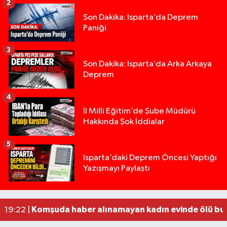
2
Son Dakika: Isparta’da Deprem
Paniği
3
Son Dakika: Isparta’da Arka Arkaya
Deprem
4
İl Milli Eğitim’de Şube Müdürü
Hakkında Şok İddialar
5
Yığılca'da kardeşler arasındaki silahlı kavgada 
13:00 |
Isparta’daki Deprem Öncesi Yaptığı
Yazışmayı Paylaştı
Tur teknesi çalışanlarının birbirine girdiği kavga
12:48 |
MOTOSİKLETLE ÇARPIŞAN OTOMOBİL GÜL HEYKE
02:26 |
Alzheimer Hastası Adamdan Saatlerdir Haber A
20:12 |
Komşuda haber alınamayan kadın evinde ölü bu
19:22 |