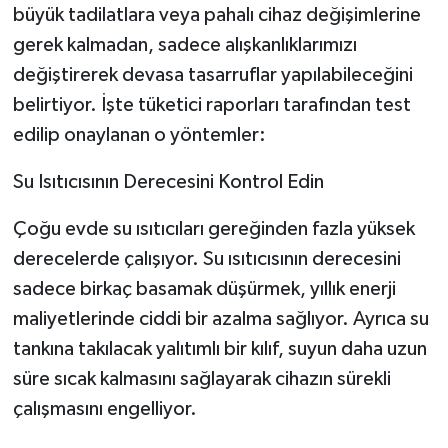
büyük tadilatlara veya pahalı cihaz değişimlerine
gerek kalmadan, sadece alışkanlıklarımızı
Tarihi Yapılarımız
değiştirerek devasa tasarruflar yapılabileceğini
Teknoloji
belirtiyor. İşte tüketici raporları tarafından test
edilip onaylanan o yöntemler:
Türkiye
Su Isıtıcısının Derecesini Kontrol Edin
Yerel
Çoğu evde su ısıtıcıları gereğinden fazla yüksek
İletişim
derecelerde çalışıyor. Su ısıtıcısının derecesini
sadece birkaç basamak düşürmek, yıllık enerji
Künye
maliyetlerinde ciddi bir azalma sağlıyor. Ayrıca su
tankına takılacak yalıtımlı bir kılıf, suyun daha uzun
süre sıcak kalmasını sağlayarak cihazın sürekli
çalışmasını engelliyor.