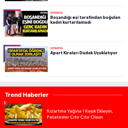
ISPARTA
Boşandığı eşi tarafından boğulan
kadın kurtarılamadı
ISPARTA
Apart Kiraları Dudak Uçuklatıyor
Trend Haberler
1
Kızartma Yağına 1 Kaşık Ekleyin,
Patatesler Çıtır Çıtır Olsun