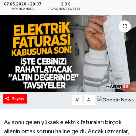
07.05.2026 - 20:37
2 DK
YAYINLANMA
OKUNMA SÜRESI
HABERDE İNSAN
İlginç
KÜLTÜR SANAT
MAGAZİN
Oyun
POLİTİKA
Paylaş
-
+
A
A
RESMİ İLANLAR
SAĞLIK
Ay sonu gelen yüksek elektrik faturaları birçok
ailenin ortak sorunu haline geldi. Ancak uzmanlar,
Spor