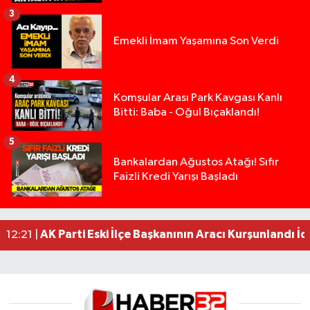
3
Emekli İmam Yaşamına Son Verdi
4
Komşular Arası Park Kavgası Kanlı
Bitti: Baba - Oğul Bıçaklandı!
5
Anız Yangını Kazaya Neden Oldu: 13 Araç Birbirin
17:18 |
Bankalardan Ağustos Atağı! Sıfır
Faizli Kredi Yarışı Başladı
Alevlere Teslim Olan Gecekondu Kullanılamaz H
17:08 |
Yolcu Otobüsüyle Minibüsün Çarpıştığı Kaza K
13:46 |
Faili meçhul 2 cinayet daha aydınlatıldı
13:19 |
AK Parti Eski İlçe Başkanının Aracı Kurşunlandı İd
12:21 |