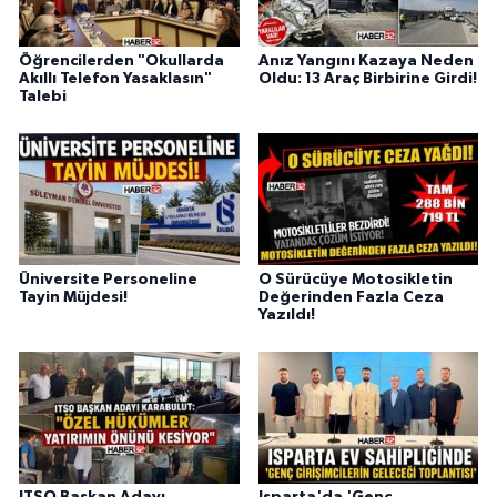
Öğrencilerden "Okullarda
Anız Yangını Kazaya Neden
Akıllı Telefon Yasaklasın"
Oldu: 13 Araç Birbirine Girdi!
Talebi
Üniversite Personeline
O Sürücüye Motosikletin
Tayin Müjdesi!
Değerinden Fazla Ceza
Yazıldı!