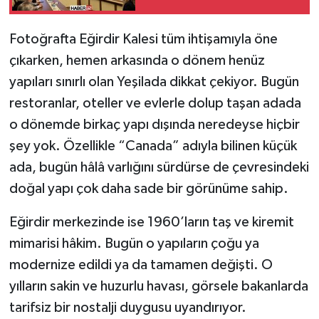
Talebi
Tarihi Yapılarımız
Fotoğrafta Eğirdir Kalesi tüm ihtişamıyla öne
çıkarken, hemen arkasında o dönem henüz
Teknoloji
yapıları sınırlı olan Yeşilada dikkat çekiyor. Bugün
restoranlar, oteller ve evlerle dolup taşan adada
Türkiye
o dönemde birkaç yapı dışında neredeyse hiçbir
Yerel
şey yok. Özellikle “Canada” adıyla bilinen küçük
ada, bugün hâlâ varlığını sürdürse de çevresindeki
İletişim
doğal yapı çok daha sade bir görünüme sahip.
Künye
Eğirdir merkezinde ise 1960’ların taş ve kiremit
mimarisi hâkim. Bugün o yapıların çoğu ya
modernize edildi ya da tamamen değişti. O
yılların sakin ve huzurlu havası, görsele bakanlarda
tarifsiz bir nostalji duygusu uyandırıyor.