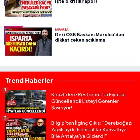
İşte o kritik rapor!
ISPARTA
Deri OSB Başkanı Marulcu’dan
dikkat çeken açıklama
Trend Haberler
1
Kirazlıdere Restorant'ta Fiyatlar
Güncellendi! Listeyi Görenler
Şaşırıyor!
2
Bilgiç’ten İlginç Çıkış: “Dereboğazı
Yapılsaydı, Ispartalılar Kahvaltıya
Bile Antalya’ya Giderdi”