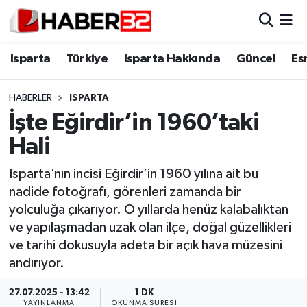
Isparta
Isparta Nöbetçi Eczaneler
Isparta
Türkiye
Isparta Hakkında
Güncel
Es
Isparta Hakkında
Isparta Hava Durumu
HABERLER
ISPARTA
İşte Eğirdir’in 1960’taki
Esnaf Diyor ki;
Isparta Trafik Yoğunluk Haritası
Hali
ASAYİŞ
Süper Lig Puan Durumu ve Fikstür
Isparta’nın incisi Eğirdir’in 1960 yılına ait bu
nadide fotoğrafı, görenleri zamanda bir
BİLİM VE TEKNOLOJİ
Tüm Manşetler
yolculuğa çıkarıyor. O yıllarda henüz kalabalıktan
ve yapılaşmadan uzak olan ilçe, doğal güzellikleri
EĞİTİM
Son Dakika Haberleri
ve tarihi dokusuyla adeta bir açık hava müzesini
GENEL
Haber Arşivi
andırıyor.
27.07.2025 - 13:42
1 DK
Güncel
YAYINLANMA
OKUNMA SÜRESI