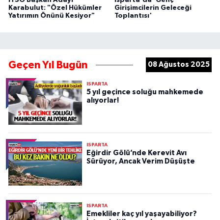
ITSO Başkan Adayı
Isparta'da 'Genç
Karabulut: "Özel Hükümler
Girişimcilerin Geleceği
Yatırımın Önünü Kesiyor"
Toplantısı'
Geçen Yıl Bugün
08 Ağustos 2025
ISPARTA
5 yıl geçince soluğu mahkemede
alıyorlar!
ISPARTA
Eğirdir Gölü’nde Kerevit Avı
Sürüyor, Ancak Verim Düşüşte
ISPARTA
Emekliler kaç yıl yaşayabiliyor?