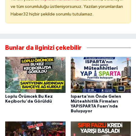
ve tüm sorumluluğu üstleniyorsunuz. Yazılan yorumlardan
Haber32 hiçbir şekilde sorumlu tutulamaz.
Bunlar da ilginizi çekebilir
Loplu Örümcek Bu Kez
Isparta’nın Önde Gelen
Keçiborlu'da Görüldü
Müteahhitlik Firmaları
YAPISPARTA Fuarı’nda
Buluşuyor