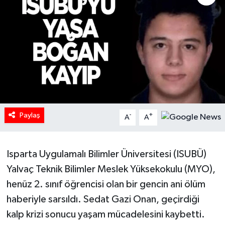
HABERDE İNSAN
İlginç
KÜLTÜR SANAT
MAGAZİN
Paylaş
-
+
A
A
Oyun
POLİTİKA
Isparta Uygulamalı Bilimler Üniversitesi (ISUBÜ)
Yalvaç Teknik Bilimler Meslek Yüksekokulu (MYO),
RESMİ İLANLAR
henüz 2. sınıf öğrencisi olan bir gencin ani ölüm
SAĞLIK
haberiyle sarsıldı. Sedat Gazi Onan, geçirdiği
kalp krizi sonucu yaşam mücadelesini kaybetti.
Spor