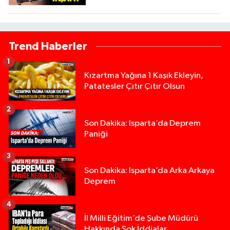
Trend Haberler
1
Kızartma Yağına 1 Kaşık Ekleyin,
Patatesler Çıtır Çıtır Olsun
2
Son Dakika: Isparta’da Deprem
Paniği
3
Son Dakika: Isparta’da Arka Arkaya
Deprem
4
İl Milli Eğitim’de Şube Müdürü
Hakkında Şok İddialar