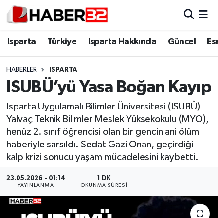
Isparta
Isparta Nöbetçi Eczaneler
Isparta
Türkiye
Isparta Hakkında
Güncel
Es
Isparta Hakkında
Isparta Hava Durumu
HABERLER
ISPARTA
ISUBÜ’yü Yasa Boğan Kayıp
Esnaf Diyor ki;
Isparta Trafik Yoğunluk Haritası
Isparta Uygulamalı Bilimler Üniversitesi (ISUBÜ)
ASAYİŞ
Süper Lig Puan Durumu ve Fikstür
Yalvaç Teknik Bilimler Meslek Yüksekokulu (MYO),
henüz 2. sınıf öğrencisi olan bir gencin ani ölüm
BİLİM VE TEKNOLOJİ
Tüm Manşetler
haberiyle sarsıldı. Sedat Gazi Onan, geçirdiği
kalp krizi sonucu yaşam mücadelesini kaybetti.
EĞİTİM
Son Dakika Haberleri
23.05.2026 - 01:14
1 DK
GENEL
Haber Arşivi
YAYINLANMA
OKUNMA SÜRESI
Güncel