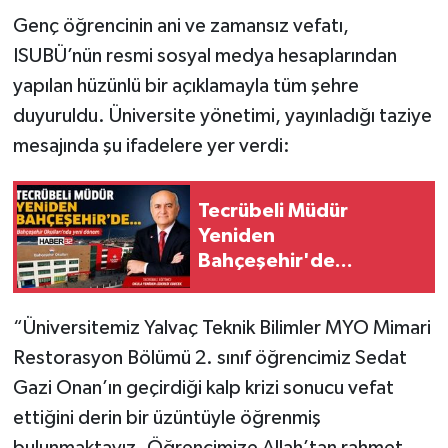
Genç öğrencinin ani ve zamansız vefatı,
Tarihi Yapılarımız
ISUBÜ’nün resmi sosyal medya hesaplarından
yapılan hüzünlü bir açıklamayla tüm şehre
Teknoloji
duyuruldu. Üniversite yönetimi, yayınladığı taziye
mesajında şu ifadelere yer verdi:
Türkiye
Yerel
Tecrübeli Müdür
Yeniden
İletişim
Bahçeşehir'de...
Künye
“Üniversitemiz Yalvaç Teknik Bilimler MYO Mimari
Restorasyon Bölümü 2. sınıf öğrencimiz Sedat
Gazi Onan’ın geçirdiği kalp krizi sonucu vefat
ettiğini derin bir üzüntüyle öğrenmiş
bulunmaktayız. Öğrencimize Allah’tan rahmet,