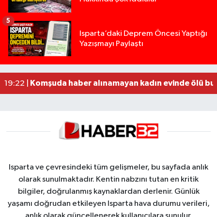
5
Yığılca'da kardeşler arasındaki silahlı kavgada 
13:00 |
Isparta’daki Deprem Öncesi Yaptığı
Yazışmayı Paylaştı
Tur teknesi çalışanlarının birbirine girdiği kavga
12:48 |
MOTOSİKLETLE ÇARPIŞAN OTOMOBİL GÜL HEYKE
02:26 |
Alzheimer Hastası Adamdan Saatlerdir Haber A
20:12 |
Komşuda haber alınamayan kadın evinde ölü bu
19:22 |
Isparta ve çevresindeki tüm gelişmeler, bu sayfada anlık
olarak sunulmaktadır. Kentin nabzını tutan en kritik
bilgiler, doğrulanmış kaynaklardan derlenir. Günlük
yaşamı doğrudan etkileyen Isparta hava durumu verileri,
anlık olarak güncellenerek kullanıcılara sunulur.