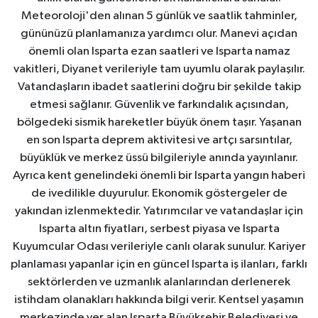
Meteoroloji'den alınan 5 günlük ve saatlik tahminler,
gününüzü planlamanıza yardımcı olur. Manevi açıdan
önemli olan Isparta ezan saatleri ve Isparta namaz
vakitleri, Diyanet verileriyle tam uyumlu olarak paylaşılır.
Vatandaşların ibadet saatlerini doğru bir şekilde takip
etmesi sağlanır. Güvenlik ve farkındalık açısından,
bölgedeki sismik hareketler büyük önem taşır. Yaşanan
en son Isparta deprem aktivitesi ve artçı sarsıntılar,
büyüklük ve merkez üssü bilgileriyle anında yayınlanır.
Ayrıca kent genelindeki önemli bir Isparta yangın haberi
de ivedilikle duyurulur. Ekonomik göstergeler de
yakından izlenmektedir. Yatırımcılar ve vatandaşlar için
Isparta altın fiyatları, serbest piyasa ve Isparta
Kuyumcular Odası verileriyle canlı olarak sunulur. Kariyer
planlaması yapanlar için en güncel Isparta iş ilanları, farklı
sektörlerden ve uzmanlık alanlarından derlenerek
istihdam olanakları hakkında bilgi verir. Kentsel yaşamın
merkezinde yer alan Isparta Büyükşehir Belediyesi ve